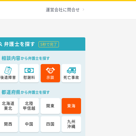
運営会社に問合せ
弁護士を探す
5秒で完了
相談内容
から弁護士を探す
後遺障害
慰謝料
示談
死亡事故
都道府県
から弁護士を探す
北海道
北陸
関東
東海
東北
甲信越
九州
関西
中国
四国
沖縄