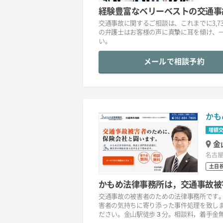
経験豊富なベリーベストの交通事
交通事故に関するご相談は、これまでに3,7
の弁護士はお客様の声に真摯に耳を傾け、
い。
メールで相談予約
かも
増額
金
名古屋
土日
かもめ法律事務所は，交通事故被
交通事故の被害者のための法律事務所です
害者の気持ちに寄り添った事件処理を致し
ださい。金山駅徒歩３分。相談料，着手金