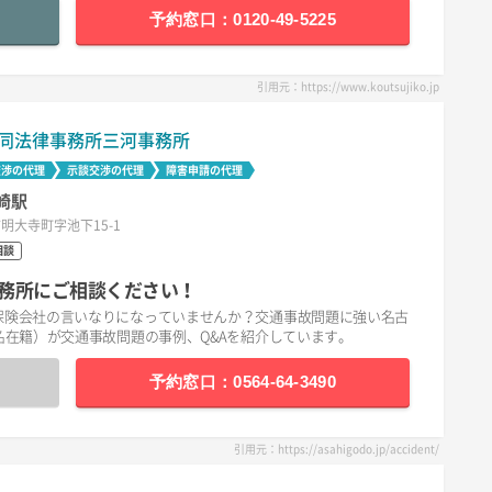
予約窓口：0120-49-5225
引用元：https://www.koutsujiko.jp
同法律事務所三河事務所
交渉の代理
示談交渉の代理
障害申請の代理
崎駅
明大寺町字池下15-1
相談
務所にご相談ください！
保険会社の言いなりになっていませんか？交通事故問題に強い名古
名在籍）が交通事故問題の事例、Q&Aを紹介しています。
予約窓口：0564-64-3490
引用元：https://asahigodo.jp/accident/