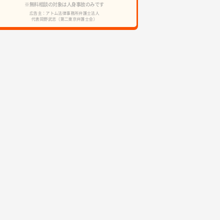
※無料相談の対象は人身事故のみです
広告主：アトム法律事務所弁護士法人
代表岡野武志（第二東京弁護士会）