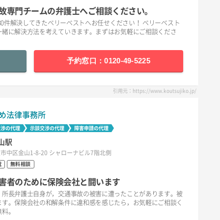
故専門チームの弁護士へご相談ください。
30件解決してきたベリーベストへお任せください！ ベリーベスト
一緒に解決方法を考えていきます。まずはお気軽にご相談くださ
予約窓口：0120-49-5225
引用元：https://www.koutsujiko.jp/
め法律事務所
交渉の代理
示談交渉の代理
障害申請の代理
山駅
市中区金山1-8-20 シャローナビル7階北側
祝
無料相談
害者のために保険会社と闘います
。所長弁護士自身が，交通事故の被害に遭ったことがあります。被
ます。保険会社の和解条件に違和感を感じたら，お気軽にご相談く
無料。