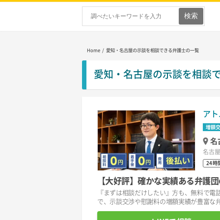
Home
/ 愛知・名古屋の示談を相談できる弁護士の一覧
愛知・名古屋の示談を相談
アト
増額
名
名古屋
24時
【大好評】確かな実績ある弁護団
『まずは相談だけしたい』方も、無料で電話
で、示談交渉や慰謝料の増額実績が豊富な弁