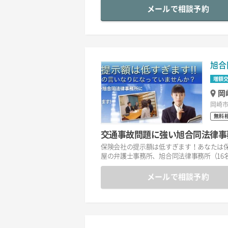
メールで相談予約
旭合
増額
岡
岡崎市
無料
交通事故問題に強い旭合同法律事
保険会社の提示額は低すぎます！あなたは
屋の弁護士事務所、旭合同法律事務所（16
メールで相談予約