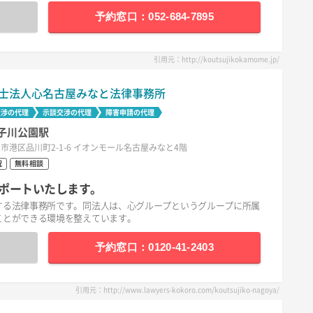
予約窓口：052-684-7895
引用元：http://koutsujikokamome.jp/
士法人心名古屋みなと法律事務所
交渉の代理
示談交渉の代理
障害申請の代理
子川公園駅
市港区品川町2-1-6 イオンモール名古屋みなと4階
祝
無料相談
ポートいたします。
する法律事務所です。同法人は、心グループというグループに所属
ことができる環境を整えています。
予約窓口：0120-41-2403
引用元：http://www.lawyers-kokoro.com/koutsujiko-nagoya/