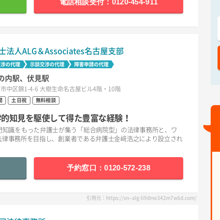
電話相談受付：0120-454-911
士法人ALG＆Associates名古屋支部
交渉の代理
示談交渉の代理
障害申請の代理
の内駅、伏見駅
市中区錦1-4-6 大樹生命名古屋ビル4階・10階
間
土日祝
無料相談
医学的知見を駆使して得た豊富な経験！
分野の専門知識をもった弁護士が集う「総合病院型」の法律事務所と、ワ
法律事務所を目指し、創業者である弁護士金﨑浩之により設立され
予約窓口：0120-572-238
引用元：https://xn--alg-li9dme342m7w6d.com/