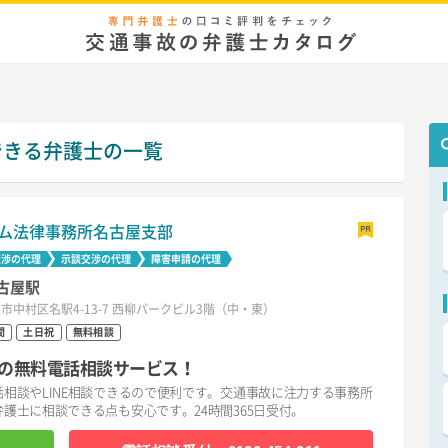
できる弁護士の一覧
ム法律事務所名古屋支部
交渉の代理
示談交渉の代理
障害申請の代理
古屋駅
市中村区名駅4-13-7 西柳パークビル3階（中・東）
間
土日祝
無料相談
の無料電話相談サービス！
相談やLINE相談できるので便利です。交通事故に注力する事務所
護士に相談できる点も安心です。24時間365日受付。