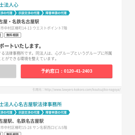
士法人心
交渉の代理
示談交渉の代理
障害申請の代理
古屋・名鉄名古屋駅
市中村区椿町14-13 ウエストポイント7階
祝
無料相談
ポートいたします。
する法律事務所です。同法人は、心グループというグループに所属
ことができる環境を整えています。
予約窓口：0120-41-2403
引用元：http://www.lawyers-kokoro.com/koutsujiko-nagoya/
士法人心名古屋駅法律事務所
交渉の代理
示談交渉の代理
障害申請の代理
古屋駅、名鉄名古屋駅
市中村区椿町15-28 サン名駅西口ビル5階
祝
無料相談