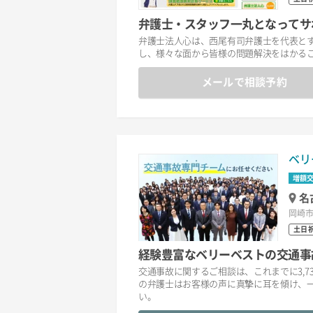
弁護士・スタッフ一丸となってサ
弁護士法人心は、西尾有司弁護士を代表と
し、様々な面から皆様の問題解決をはかる
メールで相談予約
ベリ
増額
名
岡崎市
土日
経験豊富なベリーベストの交通事
交通事故に関するご相談は、これまでに3,7
の弁護士はお客様の声に真摯に耳を傾け、
い。