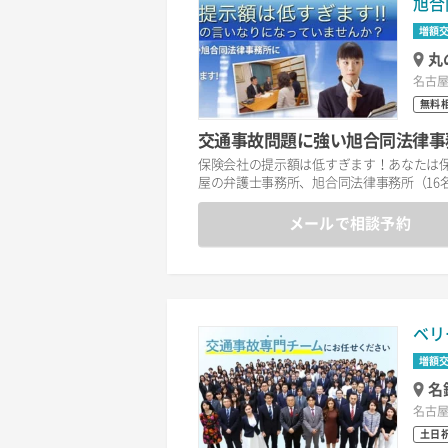
旭合
増額
丸
名古屋
無料
交通事故問題に強い旭合同法律事
保険会社の提示額は低すぎます！あなたは
屋の弁護士事務所、旭合同法律事務所（16
メールで相談予約
ベリ
増額
名
名古屋
土日