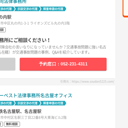
同法律事務所
交渉の代理
示談交渉の代理
障害申請の代理
の内駅
市中区丸の内1-3-1 ライオンズビル丸の内3階
相談
務所にご相談ください！
保険会社の言いなりになっていませんか？交通事故問題に強い名古
名在籍）が交通事故問題の事例、Q&Aを紹介しています。
予約窓口：052-231-4311
引用元：https://www.soudan5225.com/
ーベスト法律事務所名古屋オフィス
交渉の代理
示談交渉の代理
障害申請の代理
鉄名古屋駅、名古屋駅
市中村区名駅三丁目22番8号大東海ビル2階
祝
無料相談