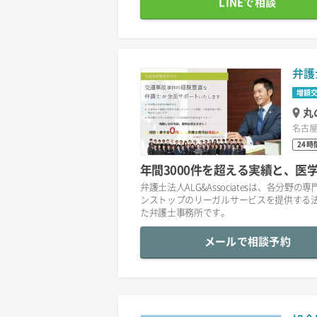
LINEで相談
弁護
増額
丸
名古屋
24時
年間3000件を超える実績と、
弁護士法人ALG&Associatesは、各
ンストップのリーガルサービスを提供する
た弁護士事務所です。
メールで相談予約