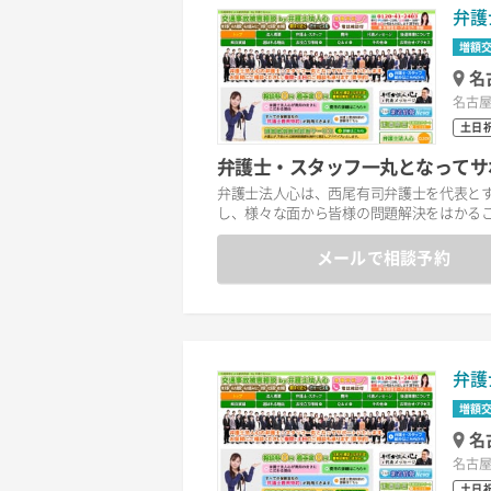
弁護
増額
名
名古屋
土日
弁護士・スタッフ一丸となってサ
弁護士法人心は、西尾有司弁護士を代表と
し、様々な面から皆様の問題解決をはかる
メールで相談予約
弁護
増額
名
名古屋
土日