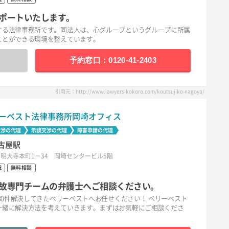
ポートいたします。
する法律事務所です。同法人は、心グループというグループに所属
ことができる環境を整えています。
予約窓口：0120-41-2403
引用元：http://www.lawyers-kokoro.com/koutsujiko-nagoya/
ーベスト法律事務所岡崎オフィス
交渉の代理
示談交渉の代理
障害申請の代理
古屋駅
明大寺本町1－34 岡崎センタービル5階
祝
無料相談
故専門チームの弁護士へご相談ください。
30件解決してきたベリーベストへお任せください！ ベリーベスト
一緒に解決方法を考えていきます。まずはお気軽にご相談くださ