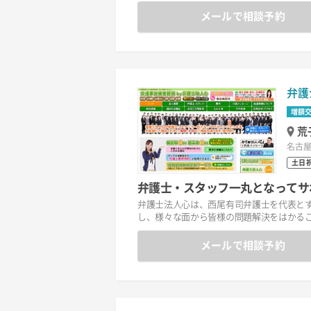
メールで相談予約
弁護
増額
荒
名古屋
土日
弁護士・スタッフ一丸となってサ
弁護士法人心は、西尾有司弁護士を代表と
し、様々な面から皆様の問題解決をはかる
メールで相談予約