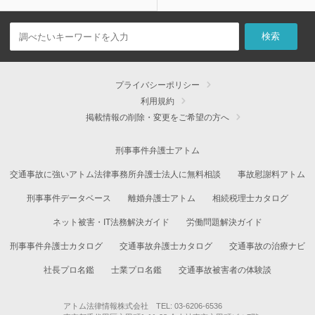
プライバシーポリシー
利用規約
掲載情報の削除・変更をご希望の方へ
刑事事件弁護士アトム
交通事故に強いアトム法律事務所弁護士法人に無料相談
事故慰謝料アトム
刑事事件データベース
離婚弁護士アトム
相続税理士カタログ
ネット被害・IT法務解決ガイド
労働問題解決ガイド
刑事事件弁護士カタログ
交通事故弁護士カタログ
交通事故の治療ナビ
社長プロ名鑑
士業プロ名鑑
交通事故被害者の体験談
アトム法律情報株式会社 TEL: 03-6206-6536