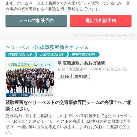
ます。ホームページ上で費用をできる限り詳しく明示しているほか、交
通事故の被害者側からの相談を初回無料としています。
メールで相談予約
電話で相談予約
引用元：https://www.hachinohe-koutsujiko.com
ベリーベスト法律事務所仙台オフィス
増額交渉の代理
示談交渉の代理
障害申請の代理
広瀬通駅、あおば通駅
仙台市青葉区本町1-2-20 KDX仙台ビル2階
土日祝
無料相談
経験豊富なベリーベストの交通事故専門チームの弁護士へご相
談ください。
交通事故に関するご相談は、これまでに3,730件解決してきたベリーベス
トへお任せください！ ベリーベストの弁護士はお客様の声に真摯に耳を
傾け、一緒に解決方法を考えていきます。まずはお気軽にご相談くださ
い。