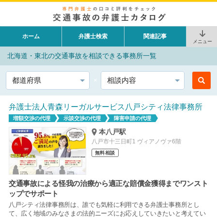
ホーム
弁護士検索
関連記事
メニュー
北海道・東北の交通事故を相談できる事務所一覧
都道府県
相談内容
弁護士法人青森リーガルサービス八戸シティ法律事務所
増額交渉の代理
示談交渉の代理
障害申請の代理
本八戸駅
八戸市十三日町1 ヴィアノヴァ6階
無料相談
交通事故による怪我の治療から適正な賠償金獲得までワンスト
ップでサポート
八戸シティ法律事務所は、誰でも気軽に利用できる弁護士事務所とし
て、広く地域のみなさまの法的ニーズにお応えしていきたいと考えてい