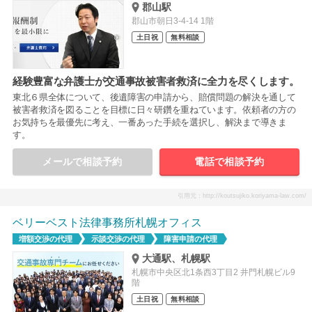
郡山駅
郡山市朝日3-4-14 1階
土日祝
無料相談
経験豊富な弁護士が交通事故被害者救済に全力を尽くします。
東北６県全体について、後遺障害の申請から、賠償問題の解決を通して
被害者救済を図ることを目標に日々研鑽を重ねています。依頼者の方の
お気持ちを最優先に考え、一番あった手続を選択し、解決まで導きま
す。
メールで相談予約
電話で相談予約
引用元：http://koutsujiko.koriyama-law.com/
ベリーベスト法律事務所札幌オフィス
増額交渉の代理
示談交渉の代理
障害申請の代理
大通駅、札幌駅
札幌市中央区北1条西3丁目2 井門札幌ビル9
階
土日祝
無料相談