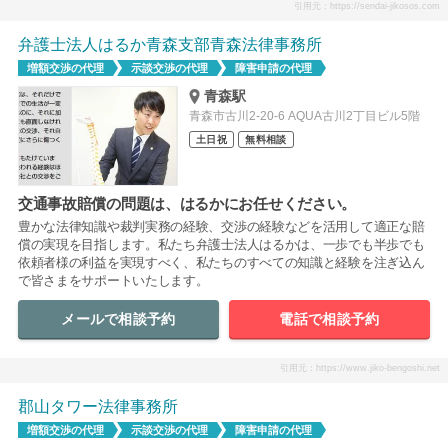
引用元：https://sendai-jikosos.com
弁護士法人はるか青森支部青森法律事務所
増額交渉の代理
示談交渉の代理
障害申請の代理
青森駅
青森市古川2-20-6 AQUA古川2丁目ビル5階
土日祝
無料相談
交通事故賠償の問題は、はるかにお任せください。
豊かな法律知識や裁判実務の経験、交渉の経験などを活用して適正な賠
償の実現を目指します。私たち弁護士法人はるかは、一歩でも半歩でも
依頼者様の利益を実現すべく、私たちのすべての知識と経験を注ぎ込ん
で皆さまをサポートいたします。
メールで相談予約
電話で相談予約
引用元：https://www.jiko-bengoshi.net
郡山タワー法律事務所
増額交渉の代理
示談交渉の代理
障害申請の代理