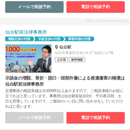
メールで相談予約
電話で相談予約
引用元：https://www.koutsujiko.jp/
仙台駅前法律事務所
増額交渉の代理
示談交渉の代理
障害申請の代理
仙台駅
仙台市青葉区中央1-6-27 仙信ビル7階
土日祝
無料相談
示談金の増額、骨折・脱臼・頭部外傷による後遺傷害の補償は
仙台駅前法律事務所
交通事故の相談実績は当1000件以上ありますので、ご相談者様のお役に
立てればと思っています。事務所は仙台駅前徒歩3分、平日夜21時、土
日も営業していますので、ご都合のいい日に問い合わせをしていただけ
ればと思います。
メールで相談予約
電話で相談予約