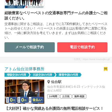
経験豊富なベリーベストの交通事故専門チームの弁護士へご相
談ください。
交通事故に関するご相談は、これまでに3,730件解決してきたベリーベス
トへお任せください！ ベリーベストの弁護士はお客様の声に真摯に耳を
傾け、一緒に解決方法を考えていきます。まずはお気軽にご相談くださ
い。
メールで相談予約
電話で相談予約
引用元：https://www.koutsujiko.jp/
アトム仙台法律事務所
増額交渉の代理
示談交渉の代理
障害申請の代理
仙台駅
仙台市青葉区本町1-6-23 インテリックス仙
台ビル602
24時間
土日祝
無料相談
【大好評】確かな実績ある弁護団の無料電話相談サービス！