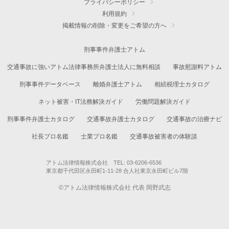
プライバシーポリシー
利用規約
掲載情報の削除・変更をご希望の方へ
刑事事件弁護士アトム
交通事故に強いアトム法律事務所弁護士法人に無料相談
事故慰謝料アトム
刑事事件データベース
離婚弁護士アトム
相続税理士カタログ
ネット被害・IT法務解決ガイド
労働問題解決ガイド
刑事事件弁護士カタログ
交通事故弁護士カタログ
交通事故の治療ナビ
社長プロ名鑑
士業プロ名鑑
交通事故被害者の体験談
アトム法律情報株式会社 TEL: 03-6206-6536
東京都千代田区永田町1-11-28 合人社東京永田町ビル7階
©アトム法律情報株式会社 代表 岡野武志