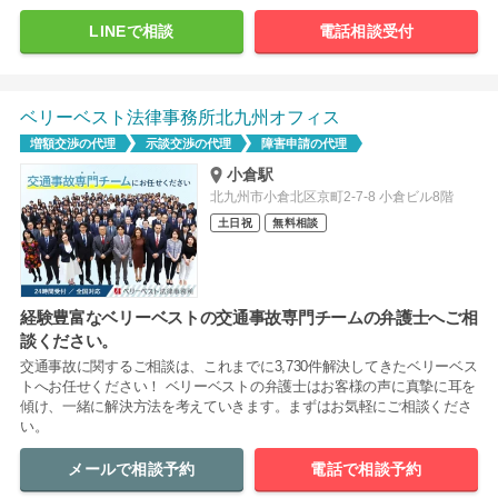
LINEで相談
電話相談受付
ベリーベスト法律事務所北九州オフィス
増額交渉の代理
示談交渉の代理
障害申請の代理
小倉駅
北九州市小倉北区京町2-7-8 小倉ビル8階
土日祝
無料相談
経験豊富なベリーベストの交通事故専門チームの弁護士へご相
談ください。
交通事故に関するご相談は、これまでに3,730件解決してきたベリーベス
トへお任せください！ ベリーベストの弁護士はお客様の声に真摯に耳を
傾け、一緒に解決方法を考えていきます。まずはお気軽にご相談くださ
い。
メールで相談予約
電話で相談予約