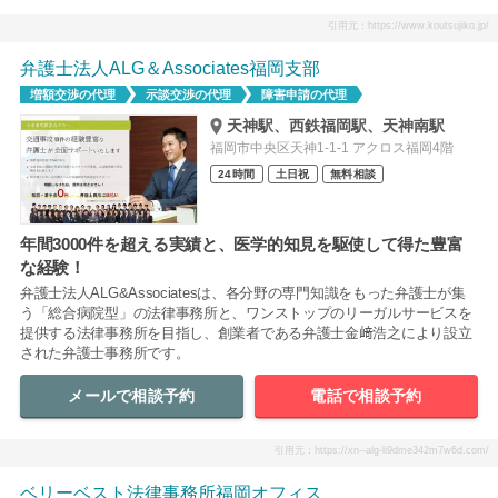
引用元：https://www.koutsujiko.jp/
弁護士法人ALG＆Associates福岡支部
増額交渉の代理
示談交渉の代理
障害申請の代理
天神駅、西鉄福岡駅、天神南駅
福岡市中央区天神1-1-1 アクロス福岡4階
24時間
土日祝
無料相談
年間3000件を超える実績と、医学的知見を駆使して得た豊富
な経験！
弁護士法人ALG&Associatesは、各分野の専門知識をもった弁護士が集
う「総合病院型」の法律事務所と、ワンストップのリーガルサービスを
提供する法律事務所を目指し、創業者である弁護士金﨑浩之により設立
された弁護士事務所です。
メールで相談予約
電話で相談予約
引用元：https://xn--alg-li9dme342m7w6d.com/
ベリーベスト法律事務所福岡オフィス