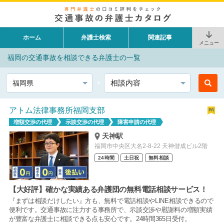
ホーム
弁護士検索
関連記事
メニュー
福岡の交通事故を相談できる弁護士の一覧
都道府県
相談内容
アトム法律事務所福岡支部
増額交渉の代理
示談交渉の代理
障害申請の代理
天神駅
福岡市中央区大名2-8-22 天神偕成ビル2階
24時間
土日祝
無料相談
【大好評】確かな実績ある弁護団の無料電話相談サービス！
『まずは相談だけしたい』方も、無料で電話相談やLINE相談できるので
便利です。交通事故に注力する事務所で、示談交渉や慰謝料の増額実績
が豊富な弁護士に相談できる点も安心です。24時間365日受付。