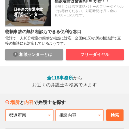
相談場所は全国約150か所！！
※詳しくは右下電話バナーのフリーダイヤル
日弁連の交通事故
でお尋ねください。対応時間は月～金の
相談センター
10:00～16:30です。
物損事故の無料相談もできる便利な窓口
電話で一人10分程度の簡単な相談に対応、全国約150か所の相談所で直
接の相談にも対応しているようです。
相談センター
とは
フリーダイヤル
全118事務所
から
お近くの弁護士を検索できます
場所
と
内容
で弁護士を探す
検索
都道府県
相談内容