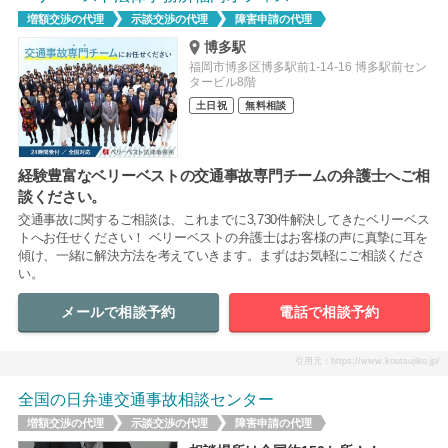
増額交渉の代理
示談交渉の代理
障害申請の代理
博多駅
福岡市博多区博多駅前1-14-16 博多駅前セン
タービル8階
土日祝
無料相談
経験豊富なベリーベストの交通事故専門チームの弁護士へご相
談ください。
交通事故に関するご相談は、これまでに3,730件解決してきたベリーベス
トへお任せください！ ベリーベストの弁護士はお客様の声に真摯に耳を
傾け、一緒に解決方法を考えていきます。まずはお気軽にご相談くださ
い。
メールで相談予約
電話で相談予約
引用元：https://www.koutsujiko.jp/
全国の日弁連交通事故相談センター
増額交渉の代理
示談交渉の代理
障害申請の代理