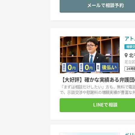
メールで相談予約
アト
増額
北
足立区
24時
【大好評】確かな実績ある弁護団
『まずは相談だけしたい』方も、無料で電話
で、示談交渉や慰謝料の増額実績が豊富な弁
LINEで相談