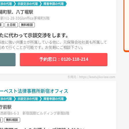
交渉の代理
示談交渉の代理
障害申請の代理
場町駅、八丁堀駅
川1-28-33Glanffice茅場町6階
間
土日祝
無料相談
たに代わって示談交渉をします。
事故に強い弁護士が所属している他に、元保険会社社員も所属して
進めて行くことが可能です。お気軽にご相談下さい。
予約窓口：0120-118-214
引用元：https://koutujiko-law.com
ーベスト法律事務所新宿オフィス
交渉の代理
示談交渉の代理
障害申請の代理
庁前駅
西新宿6-6-3 新宿国際ビルディング新館8階
祝
無料相談