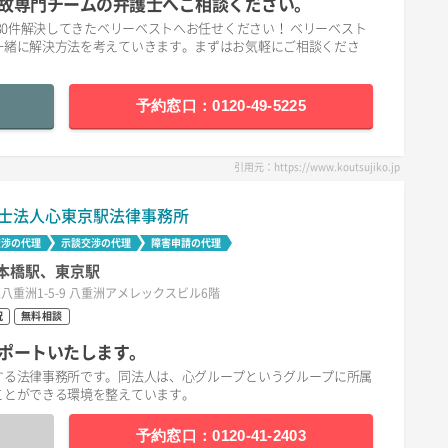
故専門チームの弁護士へご相談ください。
30件解決してきたベリーベストへお任せください！ ベリーベスト
一緒に解決方法を考えていきます。まずはお気軽にご相談くださ
予約窓口：0120-49-5225
引用元：https://www.koutsujiko.jp
士法人心東京駅法律事務所
交渉の代理
示談交渉の代理
障害申請の代理
本橋駅、東京駅
八重洲1-5-9 八重洲アメレックスビル6階
祝
無料相談
ポートいたします。
する法律事務所です。同法人は、心グループというグループに所属
ことができる環境を整えています。
予約窓口：0120-41-2403