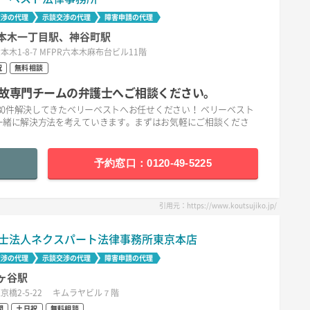
交渉の代理
示談交渉の代理
障害申請の代理
本木一丁目駅、神谷町駅
本木1-8-7 MFPR六本木麻布台ビル11階
祝
無料相談
故専門チームの弁護士へご相談ください。
30件解決してきたベリーベストへお任せください！ ベリーベスト
一緒に解決方法を考えていきます。まずはお気軽にご相談くださ
予約窓口：0120-49-5225
引用元：https://www.koutsujiko.jp/
士法人ネクスパート法律事務所東京本店
交渉の代理
示談交渉の代理
障害申請の代理
ヶ谷駅
京橋2-5-22 キムラヤビル７階
間
土日祝
無料相談