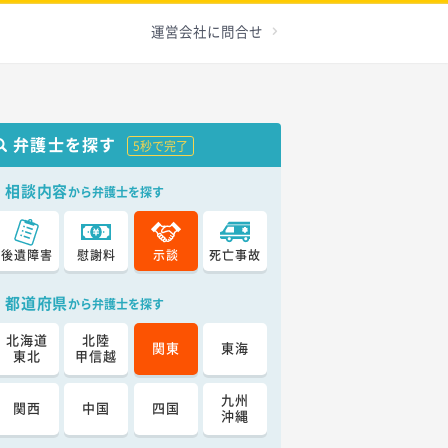
運営会社に問合せ
弁護士を探す
5秒で完了
相談内容
から弁護士を探す
後遺障害
慰謝料
示談
死亡事故
都道府県
から弁護士を探す
北海道
北陸
関東
東海
東北
甲信越
九州
関西
中国
四国
沖縄