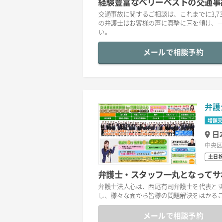
経験豊富なベリーベストの交通事
交通事故に関するご相談は、これまでに3,7
の弁護士はお客様の声に真摯に耳を傾け、
い。
メールで相談予約
弁護
増額
日
中央区
土日
弁護士・スタッフ一丸となってサ
弁護士法人心は、西尾有司弁護士を代表と
し、様々な面から皆様の問題解決をはかる
メールで相談予約