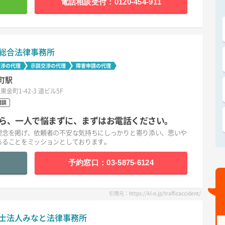
電話相談受付：0120-454-911
総合法律事務所
交渉の代理
示談交渉の代理
障害申請の代理
町駅
東金町1-42-3 道ビル5F
相談
ら、一人で悩まずに、まずはお電話ください。
理念を掲げ、依頼者の不安な気持ちにしっかりと寄り添い、思いや
あることをミッションとしております。
予約窓口：03-5875-6124
引用元：https://kl-o.jp/trafficaccident/
士法人みなと法律事務所