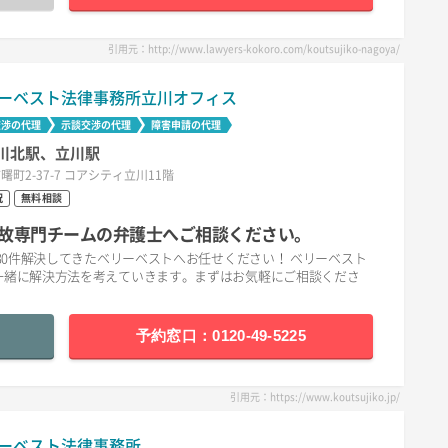
引用元：http://www.lawyers-kokoro.com/koutsujiko-nagoya/
ーベスト法律事務所立川オフィス
交渉の代理
示談交渉の代理
障害申請の代理
川北駅、立川駅
曙町2-37-7 コアシティ立川11階
祝
無料相談
故専門チームの弁護士へご相談ください。
30件解決してきたベリーベストへお任せください！ ベリーベスト
一緒に解決方法を考えていきます。まずはお気軽にご相談くださ
予約窓口：0120-49-5225
引用元：https://www.koutsujiko.jp/
ーベスト法律事務所