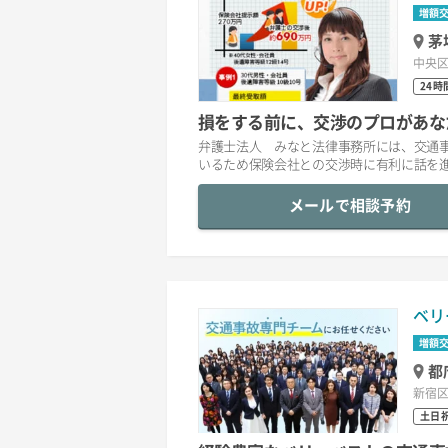
増額
茅
中央区新
24時
損をする前に、交渉のプロがあな
弁護士法人 みなと法律事務所には、交通
いるため保険会社との交渉時に有利に話を
メールで相談予約
ベリ
増額
都
新宿区
土日