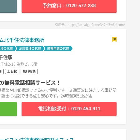
予約窓口：0120-572-238
引用元：https://xn--alg-li9dme342m7w6d.com/
ム北千住法律事務所
交渉の代理
示談交渉の代理
障害申請の代理
千住駅
千住2-18 為静ビル6階
間
土日祝
無料相談
の無料電話相談サービス！
相談やLINE相談できるので便利です。交通事故に注力する事務所
護士に相談できる点も安心です。24時間365日受付。
電話相談受付：0120-454-911