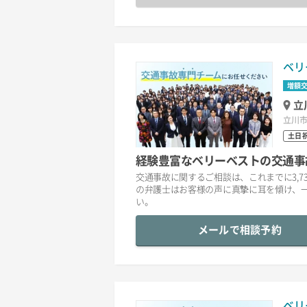
ベリ
増額
立
立川市
土日
経験豊富なベリーベストの交通事
交通事故に関するご相談は、これまでに3,7
の弁護士はお客様の声に真摯に耳を傾け、
い。
メールで相談予約
ベリ