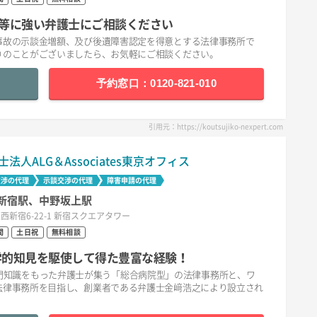
等に強い弁護士にご相談ください
事故の示談金増額、及び後遺障害認定を得意とする法律事務所で
りのことがございましたら、お気軽にご相談ください。
予約窓口：0120-821-010
引用元：https://koutsujiko-nexpert.com
士法人ALG＆Associates東京オフィス
交渉の代理
示談交渉の代理
障害申請の代理
新宿駅、中野坂上駅
西新宿6-22-1 新宿スクエアタワー
間
土日祝
無料相談
医学的知見を駆使して得た豊富な経験！
分野の専門知識をもった弁護士が集う「総合病院型」の法律事務所と、ワ
法律事務所を目指し、創業者である弁護士金﨑浩之により設立され