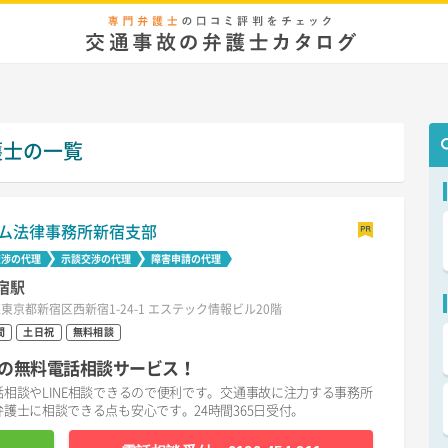
護士の一覧
ム法律事務所新宿支部
交渉の代理
示談交渉の代理
障害申請の代理
宿駅
東京都新宿区西新宿1-24-1 エステック情報ビル20階
間
土日祝
無料相談
の無料電話相談サービス！
相談やLINE相談できるので便利です。交通事故に注力する事務所
護士に相談できる点も安心です。24時間365日受付。