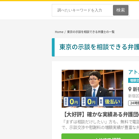
Home
/ 東京の示談を相談できる弁護士の一覧
東京の示談を相談できる弁
アト
増額
新
新宿区
24時
【大好評】確かな実績ある弁護団
『まずは相談だけしたい』方も、無料で電話
で、示談交渉や慰謝料の増額実績が豊富な弁