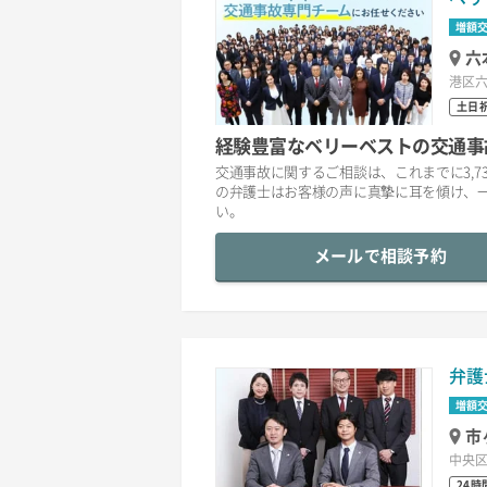
増額
六
港区六
土日
経験豊富なベリーベストの交通事
交通事故に関するご相談は、これまでに3,7
の弁護士はお客様の声に真摯に耳を傾け、
い。
メールで相談予約
弁護
増額
市
中央区
24時