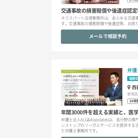
交通事故の損害賠償や後遺症認定
ネクスパート法律事務所は、あらゆる交通
す。交通事故の損害賠償や後遺症等、お困
メールで相談予約
弁護
増額
西
新宿区
24時
年間3000件を超える実績と、
弁護士法人ALG&Associatesは、各
ンストップのリーガルサービスを提供する
た弁護士事務所です。