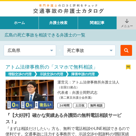
ホーム
弁護士検索
関連記事
メニュー
広島の死亡事故を相談できる弁護士の一覧
都道府県
相談内容
アトム法律事務所の「スマホで無料相談」
増額交渉の代理
示談交渉の代理
障害申請の代理
運営元：アトム法律事務所弁護士法人
（全国11拠点）
代表者：弁護士岡野武志
（第二東京弁護士会所属）
24時間
土日祝
無料相談
『【大好評】確かな実績ある弁護団の無料電話相談サービ
ス！』
『まずは相談だけしたい』方も、無料で電話相談やLINE相談できるので
便利です。交通事故に注力する事務所で、示談交渉や慰謝料の増額実績