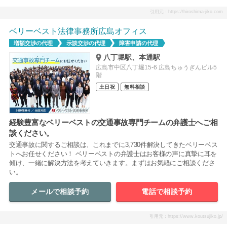
引用元：https://hiroshima-jiko.com
ベリーベスト法律事務所広島オフィス
増額交渉の代理
示談交渉の代理
障害申請の代理
八丁堀駅、本通駅
広島市中区八丁堀15-6 広島ちゅうぎんビル5
階
土日祝
無料相談
経験豊富なベリーベストの交通事故専門チームの弁護士へご相
談ください。
交通事故に関するご相談は、これまでに3,730件解決してきたベリーベス
トへお任せください！ ベリーベストの弁護士はお客様の声に真摯に耳を
傾け、一緒に解決方法を考えていきます。まずはお気軽にご相談くださ
い。
メールで相談予約
電話で相談予約
引用元：https://www.koutsujiko.jp/