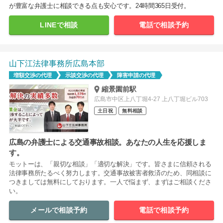
が豊富な弁護士に相談できる点も安心です。24時間365日受付。
LINEで相談
電話で相談予約
山下江法律事務所広島本部
増額交渉の代理
示談交渉の代理
障害申請の代理
縮景園前駅
広島市中区上八丁堀4-27 上八丁堀ビル703
土日祝
無料相談
広島の弁護士による交通事故相談。あなたの人生を応援しま
す。
モットーは、「親切な相談」「適切な解決」です。皆さまに信頼される
法律事務所たるべく努力します。交通事故被害者救済のため、同相談に
つきましては無料にしております。一人で悩まず、まずはご相談くださ
い。
メールで相談予約
電話で相談予約