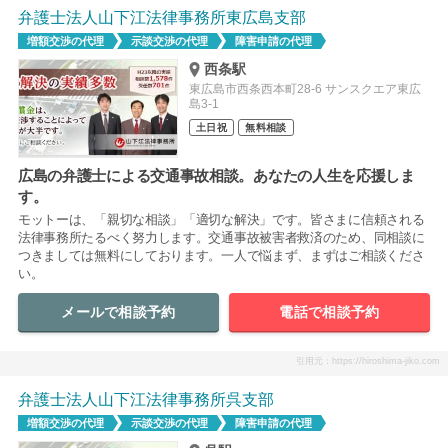
弁護士法人山下江法律事務所東広島支部
増額交渉の代理
示談交渉の代理
障害申請の代理
西条駅
東広島市西条西本町28-6 サンスクエア東広
島3-1
土日祝
無料相談
広島の弁護士による交通事故相談。あなたの人生を応援しま
す。
モットーは、「親切な相談」「適切な解決」です。皆さまに信頼される
法律事務所たるべく努力します。交通事故被害者救済のため、同相談に
つきましては無料にしております。一人で悩まず、まずはご相談くださ
い。
メールで相談予約
電話で相談予約
引用元：https://hiroshima-jiko.com
弁護士法人山下江法律事務所呉支部
増額交渉の代理
示談交渉の代理
障害申請の代理