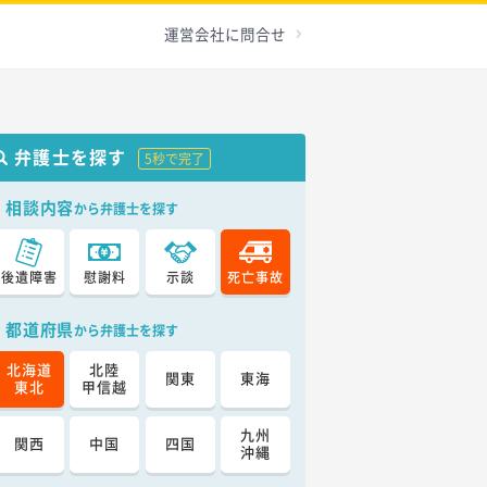
運営会社に問合せ
弁護士を探す
5秒で完了
相談内容
から弁護士を探す
後遺障害
慰謝料
示談
死亡事故
都道府県
から弁護士を探す
北海道
北陸
関東
東海
東北
甲信越
九州
関西
中国
四国
沖縄