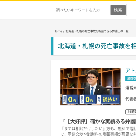
Home
/ 北海道・札幌の死亡事故を相談できる弁護士の一覧
北海道・札幌の死亡事故を
アト
増額
運営
代表
24時
『【大好評】確かな実績ある弁護
『まずは相談だけしたい』方も、無料で電話
で、示談交渉や慰謝料の増額実績が豊富な弁