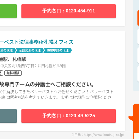
予約窓口：0120-454-911
ーベスト法律事務所札幌オフィス
交渉の代理
示談交渉の代理
障害申請の代理
通駅、札幌駅
中央区北1条西3丁目2 井門札幌ビル9階
祝
無料相談
故専門チームの弁護士へご相談ください。
30件解決してきたベリーベストへお任せください！ ベリーベスト
一緒に解決方法を考えていきます。まずはお気軽にご相談くださ
予約窓口：0120-49-5225
引用元：https://www.koutsujiko.jp/