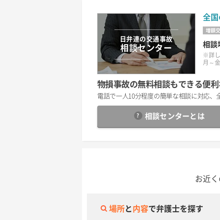
全国
増額
日弁連の交通事故
相談
相談センター
※詳
月～金の
物損事故の無料相談もできる便利
電話で一人10分程度の簡単な相談に対応、
相談センター
とは
お近く
場所
と
内容
で弁護士を探す