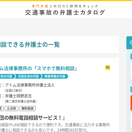
相談できる弁護士の一覧
ム法律事務所の「スマホで無料相談」
交渉の代理
示談交渉の代理
障害申請の代理
元：アトム法律事務所弁護士法人
（全国11拠点）
者：弁護士岡野武志
（第二東京弁護士会所属）
間
土日祝
無料相談
団の無料電話相談サービス！』
相談やLINE相談できるので便利です。交通事故に注力する事務所
護士に相談できる点も安心です。24時間365日受付。