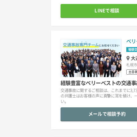
LINEで相談
ベリ
増額
大
札幌市
土日
経験豊富なベリーベストの交通事
交通事故に関するご相談は、これまでに3,7
の弁護士はお客様の声に真摯に耳を傾け、
い。
メールで相談予約