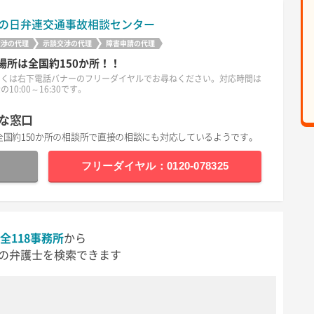
の日弁連交通事故相談センター
交渉の代理
示談交渉の代理
障害申請の代理
場所は全国約150か所！！
しくは右下電話バナーのフリーダイヤルでお尋ねください。対応時間は
10:00～16:30です。
な窓口
全国約150か所の相談所で直接の相談にも対応しているようです。
フリーダイヤル：0120-078325
全118事務所
から
の弁護士を検索できます