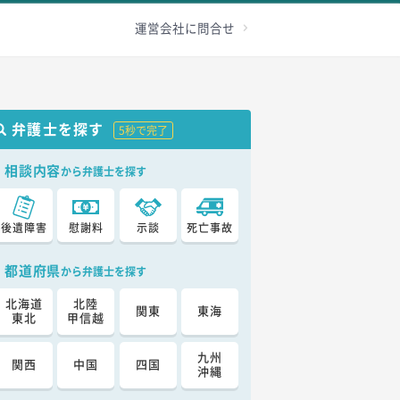
級認定
その他
加害者へ
お問合せ
運営会社に問合せ
弁護士を探す
5秒で完了
相談内容
から弁護士を探す
後遺障害
慰謝料
示談
死亡事故
都道府県
から弁護士を探す
北海道
北陸
関東
東海
東北
甲信越
九州
関西
中国
四国
沖縄