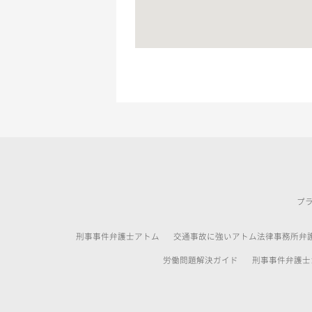
プ
刑事事件弁護士アトム
交通事故に強いアトム法律事務所弁
労働問題解決ガイド
刑事事件弁護士