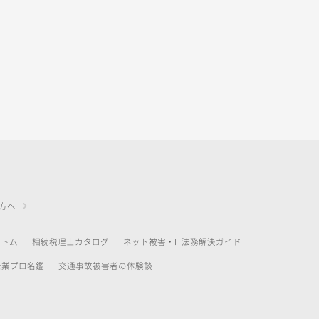
方へ
アトム
相続税理士カタログ
ネット被害・IT法務解決ガイド
士業プロ名鑑
交通事故被害者の体験談