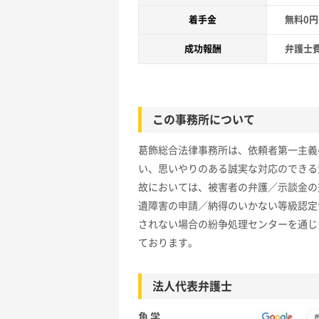
着手金
無料0
成功報酬
弁護士
この事務所について
葛飾総合法律事務所は、依頼者第一主義
い、思いやりのある誠実な対応のできる
故においては、被害者の弁護／示談金の
遺障害の申請／納得のいかない等級認定
されない場合の紛争処理センターを通じ
ております。
法人代表弁護士
角 学