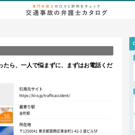
弁護士相談
無料相談
慰謝料/示談金
増額事例
後遺症
等
ったら、一人で悩まずに、まずはお電話くだ
引用元サイト
https://kl-o.jp/trafficaccident/
最寄り駅
金町駅
所在地
〒1250041 東京都葛飾区東金町1-42-3 道ビル5F