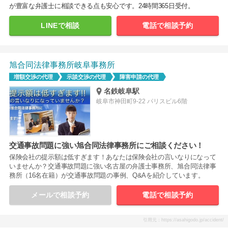
が豊富な弁護士に相談できる点も安心です。24時間365日受付。
LINEで相談
電話で相談予約
旭合同法律事務所岐阜事務所
増額交渉の代理
示談交渉の代理
障害申請の代理
名鉄岐阜駅
岐阜市神田町9-22 パリスビル6階
交通事故問題に強い旭合同法律事務所にご相談ください！
保険会社の提示額は低すぎます！あなたは保険会社の言いなりになって
いませんか？交通事故問題に強い名古屋の弁護士事務所、旭合同法律事
務所（16名在籍）が交通事故問題の事例、Q&Aを紹介しています。
メールで相談予約
電話で相談予約
引用元：https://asahigodo.jp/accident/