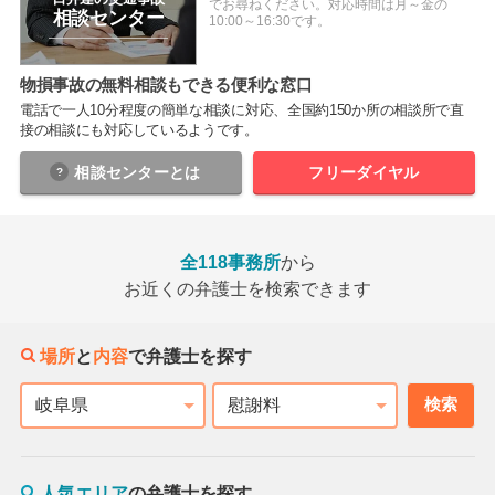
でお尋ねください。対応時間は月～金の
相談センター
10:00～16:30です。
物損事故の無料相談もできる便利な窓口
電話で一人10分程度の簡単な相談に対応、全国約150か所の相談所で直
接の相談にも対応しているようです。
相談センター
とは
フリーダイヤル
全118事務所
から
お近くの弁護士を検索できます
場所
と
内容
で弁護士を探す
検索
都道府県
相談内容
人気エリア
の弁護士を探す