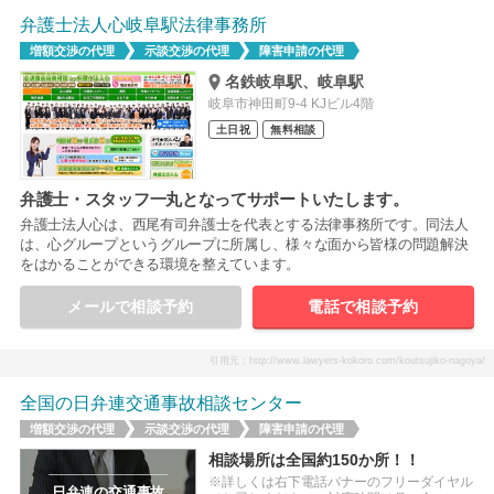
弁護士法人心岐阜駅法律事務所
増額交渉の代理
示談交渉の代理
障害申請の代理
名鉄岐阜駅、岐阜駅
岐阜市神田町9-4 KJビル4階
土日祝
無料相談
弁護士・スタッフ一丸となってサポートいたします。
弁護士法人心は、西尾有司弁護士を代表とする法律事務所です。同法人
は、心グループというグループに所属し、様々な面から皆様の問題解決
をはかることができる環境を整えています。
メールで相談予約
電話で相談予約
引用元：http://www.lawyers-kokoro.com/koutsujiko-nagoya/
全国の日弁連交通事故相談センター
増額交渉の代理
示談交渉の代理
障害申請の代理
相談場所は全国約150か所！！
※詳しくは右下電話バナーのフリーダイヤル
日弁連の交通事故