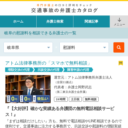
ホーム
弁護士検索
関連記事
メニュー
岐阜の慰謝料を相談できる弁護士の一覧
都道府県
相談内容
アトム法律事務所の「スマホで無料相談」
増額交渉の代理
示談交渉の代理
障害申請の代理
運営元：アトム法律事務所弁護士法人
（全国11拠点）
代表者：弁護士岡野武志
（第二東京弁護士会所属）
24時間
土日祝
無料相談
『【大好評】確かな実績ある弁護団の無料電話相談サービ
ス！』
『まずは相談だけしたい』方も、無料で電話相談やLINE相談できるので
便利です。交通事故に注力する事務所で、示談交渉や慰謝料の増額実績