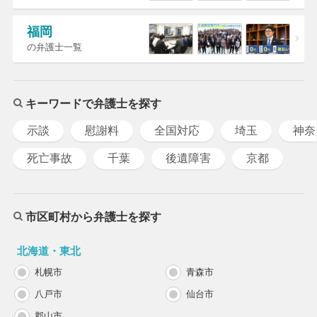
福岡
の弁護士一覧
キーワードで弁護士を探す
示談
慰謝料
全国対応
埼玉
神奈
死亡事故
千葉
後遺障害
京都
市区町村から弁護士を探す
北海道・東北
札幌市
青森市
八戸市
仙台市
郡山市