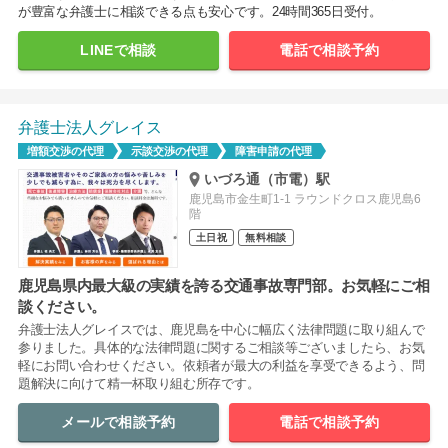
が豊富な弁護士に相談できる点も安心です。24時間365日受付。
LINEで相談
電話で相談予約
弁護士法人グレイス
増額交渉の代理
示談交渉の代理
障害申請の代理
いづろ通（市電）駅
鹿児島市金生町1-1 ラウンドクロス鹿児島6
階
土日祝
無料相談
鹿児島県内最大級の実績を誇る交通事故専門部。お気軽にご相
談ください。
弁護士法人グレイスでは、鹿児島を中心に幅広く法律問題に取り組んで
参りました。具体的な法律問題に関するご相談等ございましたら、お気
軽にお問い合わせください。依頼者が最大の利益を享受できるよう、問
題解決に向けて精一杯取り組む所存です。
メールで相談予約
電話で相談予約