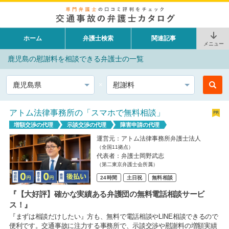
ホーム
弁護士検索
関連記事
メニュー
鹿児島の慰謝料を相談できる弁護士の一覧
都道府県
相談内容
アトム法律事務所の「スマホで無料相談」
増額交渉の代理
示談交渉の代理
障害申請の代理
運営元：アトム法律事務所弁護士法人
（全国11拠点）
代表者：弁護士岡野武志
（第二東京弁護士会所属）
24時間
土日祝
無料相談
『【大好評】確かな実績ある弁護団の無料電話相談サービ
ス！』
『まずは相談だけしたい』方も、無料で電話相談やLINE相談できるので
便利です。交通事故に注力する事務所で、示談交渉や慰謝料の増額実績