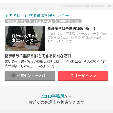
引用元：https://www.kagoshima-kotsujiko.com
全国の日弁連交通事故相談センター
増額交渉の代理
示談交渉の代理
障害申請の代理
相談場所は全国約150か所！！
※詳しくは右下電話バナーのフリーダイヤル
日弁連の交通事故
でお尋ねください。対応時間は月～金の
相談センター
10:00～16:30です。
物損事故の無料相談もできる便利な窓口
電話で一人10分程度の簡単な相談に対応、全国約150か所の相談所で直
接の相談にも対応しているようです。
相談センター
とは
フリーダイヤル
全118事務所
から
お近くの弁護士を検索できます