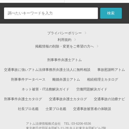
プライバシーポリシー
利用規約
掲載情報の削除・変更をご希望の方へ
刑事事件弁護士アトム
交通事故に強いアトム法律事務所弁護士法人に無料相談
事故慰謝料アトム
刑事事件データベース
離婚弁護士アトム
相続税理士カタログ
ネット被害・IT法務解決ガイド
労働問題解決ガイド
刑事事件弁護士カタログ
交通事故弁護士カタログ
交通事故の治療ナビ
社長プロ名鑑
士業プロ名鑑
交通事故被害者の体験談
アトム法律情報株式会社 TEL: 03-6206-6536
東京都千代田区永田町1-11-28 合人社東京永田町ビル7階