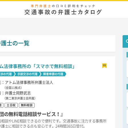
弁護士の一覧
ム法律事務所の「スマホで無料相談」
交渉の代理
示談交渉の代理
障害申請の代理
元：アトム法律事務所弁護士法人
（全国11拠点）
者：弁護士岡野武志
（第二東京弁護士会所属）
間
土日祝
無料相談
団の無料電話相談サービス！』
相談やLINE相談できるので便利です。交通事故に注力する事務所
護士に相談できる点も安心です。24時間365日受付。