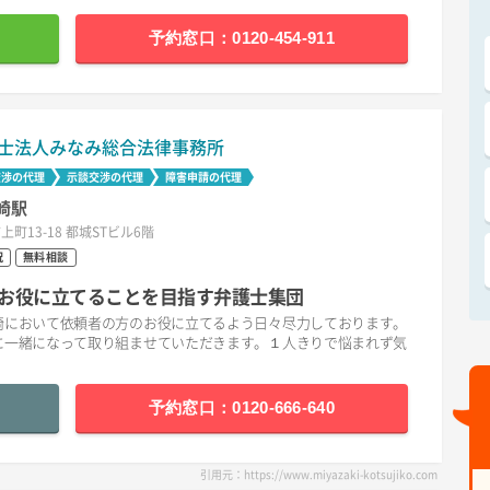
予約窓口：0120-454-911
士法人みなみ総合法律事務所
交渉の代理
示談交渉の代理
障害申請の代理
崎駅
上町13-18 都城STビル6階
祝
無料相談
お役に立てることを目指す弁護士集団
崎において依頼者の方のお役に立てるよう日々尽力しております。
に一緒になって取り組ませていただきます。１人きりで悩まれず気
予約窓口：0120-666-640
引用元：https://www.miyazaki-kotsujiko.com