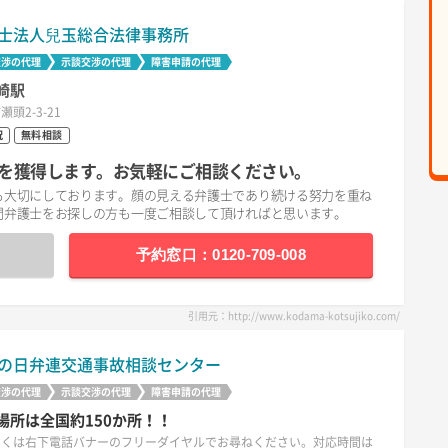
士法人兒玉総合法律事務所
交渉の代理
示談交渉の代理
障害申請の代理
崎駅
頭2-3-21
祝
無料相談
を獲得します。お気軽にご相談ください。
も大切にしております。顔の見える弁護士であり続ける努力を重ね
問弁護士をお探しの方も一度ご相談して頂ければと思います。
予約窓口：0120-709-008
引用元：http://www.kodama-kotsujiko.com/
の日弁連交通事故相談センター
交渉の代理
示談交渉の代理
障害申請の代理
場所は全国約150か所！！
しくは右下電話バナーのフリーダイヤルでお尋ねください。対応時間は