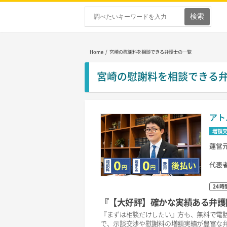
Home
/ 宮崎の慰謝料を相談できる弁護士の一覧
宮崎の慰謝料を相談できる
アト
増額
運営
代表
24時
『【大好評】確かな実績ある弁護
『まずは相談だけしたい』方も、無料で電話
で、示談交渉や慰謝料の増額実績が豊富な弁