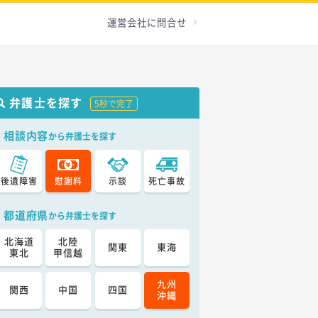
運営会社に問合せ
弁護士を探す
5秒で完了
相談内容
から弁護士を探す
後遺障害
慰謝料
示談
死亡事故
都道府県
から弁護士を探す
北海道
北陸
関東
東海
東北
甲信越
九州
関西
中国
四国
沖縄