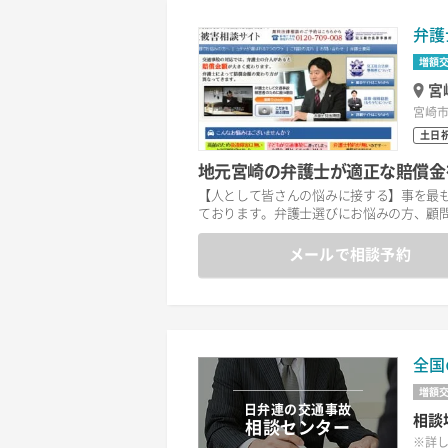
弁護
増額
宮
宮崎市瀬
土日
地元宮崎の弁護士が適正な賠償金
【人として皆さんの悩みに接する】事を最
ております。弁護士選びにお悩みの方、顧
メールで相談予約
全国
増額
日弁連の交通事故
相談
相談センター
※詳