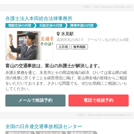
引用元：http://fukamizu.info/index.html
弁護士法人本田総合法律事務所
増額交渉の代理
示談交渉の代理
障害申請の代理
氷見駅
高岡市丸の内2-5 アールワン丸の内ビル4階
土日祝
無料相談
富山の交通事故は、富山の弁護士が解決します。
弁護士業務を通じ、氷見市とその周辺地域の経済、ひいては富山県の経
済の発展に尽くすことを経営理念に掲げ、富山県全域の皆様からご相談
をいただいております。ささいな問題でも、ぜひお気軽にご相談にいら
してください。
メールで相談予約
電話で相談予約
引用元：https://www.toyama-kotsujiko.com
全国の日弁連交通事故相談センター
増額交渉の代理
示談交渉の代理
障害申請の代理