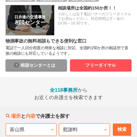
相談場所は全国約150か所！！
※詳しくは右下電話バナーのフリーダイヤル
日弁連の交通事故
でお尋ねください。対応時間は月～金の
相談センター
10:00～16:30です。
物損事故の無料相談もできる便利な窓口
電話で一人10分程度の簡単な相談に対応、全国約150か所の相談所で直
接の相談にも対応しているようです。
相談センター
とは
フリーダイヤル
全118事務所
から
お近くの弁護士を検索できます
場所
と
内容
で弁護士を探す
検索
都道府県
相談内容