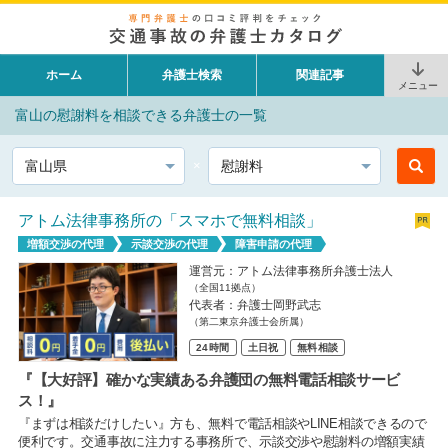
ホーム
弁護士検索
関連記事
メニュー
富山の慰謝料を相談できる弁護士の一覧
都道府県
相談内容
アトム法律事務所の「スマホで無料相談」
増額交渉の代理
示談交渉の代理
障害申請の代理
運営元：アトム法律事務所弁護士法人
（全国11拠点）
代表者：弁護士岡野武志
（第二東京弁護士会所属）
24時間
土日祝
無料相談
『【大好評】確かな実績ある弁護団の無料電話相談サービ
ス！』
『まずは相談だけしたい』方も、無料で電話相談やLINE相談できるので
便利です。交通事故に注力する事務所で、示談交渉や慰謝料の増額実績