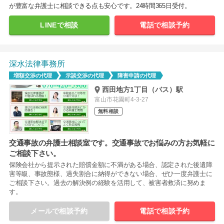
が豊富な弁護士に相談できる点も安心です。24時間365日受付。
LINEで相談
電話で相談予約
深水法律事務所
増額交渉の代理
示談交渉の代理
障害申請の代理
西田地方1丁目（バス）駅
富山市花園町4-3-27
無料相談
交通事故の弁護士相談室です。交通事故でお悩みの方お気軽に
ご相談下さい。
保険会社から提示された賠償金額に不満がある場合、認定された後遺障
害等級、事故態様、過失割合に納得ができない場合、ぜひ一度弁護士に
ご相談下さい。過去の解決例の経験を活用して、被害者救済に努めま
す。
メールで相談予約
電話で相談予約