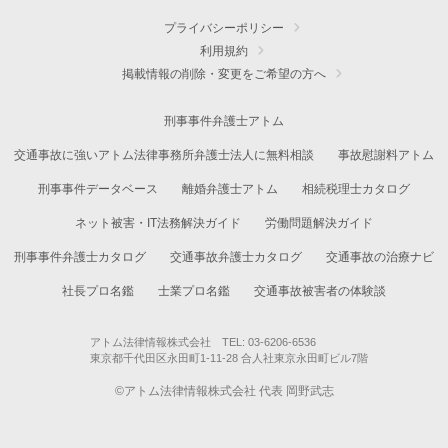
プライバシーポリシー
利用規約
掲載情報の削除・変更をご希望の方へ
刑事事件弁護士アトム
交通事故に強いアトム法律事務所弁護士法人に無料相談
事故慰謝料アトム
刑事事件データベース
離婚弁護士アトム
相続税理士カタログ
ネット被害・IT法務解決ガイド
労働問題解決ガイド
刑事事件弁護士カタログ
交通事故弁護士カタログ
交通事故の治療ナビ
社長プロ名鑑
士業プロ名鑑
交通事故被害者の体験談
アトム法律情報株式会社 TEL: 03-6206-6536
東京都千代田区永田町1-11-28 合人社東京永田町ビル7階
©アトム法律情報株式会社 代表 岡野武志