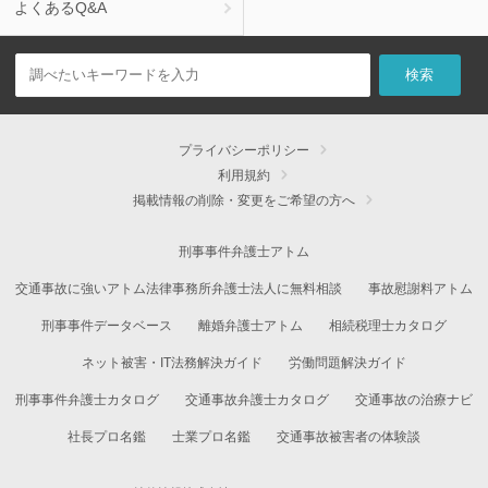
よくあるQ&A
プライバシーポリシー
利用規約
掲載情報の削除・変更をご希望の方へ
刑事事件弁護士アトム
交通事故に強いアトム法律事務所弁護士法人に無料相談
事故慰謝料アトム
刑事事件データベース
離婚弁護士アトム
相続税理士カタログ
ネット被害・IT法務解決ガイド
労働問題解決ガイド
刑事事件弁護士カタログ
交通事故弁護士カタログ
交通事故の治療ナビ
社長プロ名鑑
士業プロ名鑑
交通事故被害者の体験談