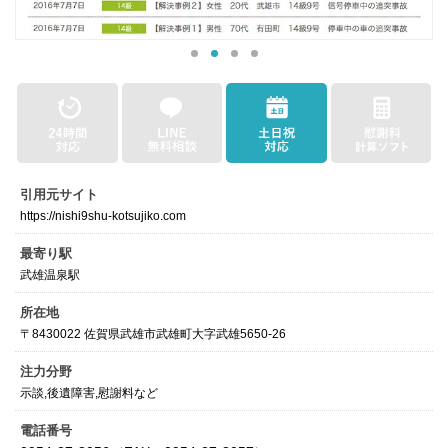
引用元サイト
https://nishi9shu-kotsujiko.com
最寄り駅
武雄温泉駅
所在地
〒8430022 佐賀県武雄市武雄町大字武雄5650-26
注力分野
示談,後遺障害,慰謝料など
電話番号