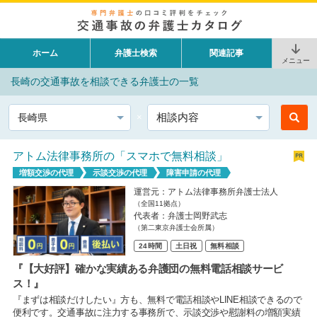
ホーム
弁護士検索
関連記事
メニュー
長崎の交通事故を相談できる弁護士の一覧
都道府県
相談内容
アトム法律事務所の「スマホで無料相談」
増額交渉の代理
示談交渉の代理
障害申請の代理
運営元：アトム法律事務所弁護士法人
（全国11拠点）
代表者：弁護士岡野武志
（第二東京弁護士会所属）
24時間
土日祝
無料相談
『【大好評】確かな実績ある弁護団の無料電話相談サービ
ス！』
『まずは相談だけしたい』方も、無料で電話相談やLINE相談できるので
便利です。交通事故に注力する事務所で、示談交渉や慰謝料の増額実績