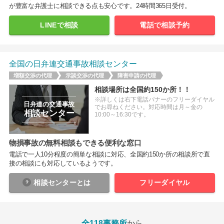
が豊富な弁護士に相談できる点も安心です。24時間365日受付。
LINEで相談
電話で相談予約
全国の日弁連交通事故相談センター
増額交渉の代理
示談交渉の代理
障害申請の代理
相談場所は全国約150か所！！
※詳しくは右下電話バナーのフリーダイヤル
日弁連の交通事故
でお尋ねください。対応時間は月～金の
相談センター
10:00～16:30です。
物損事故の無料相談もできる便利な窓口
電話で一人10分程度の簡単な相談に対応、全国約150か所の相談所で直
接の相談にも対応しているようです。
相談センター
とは
フリーダイヤル
全118事務所
から