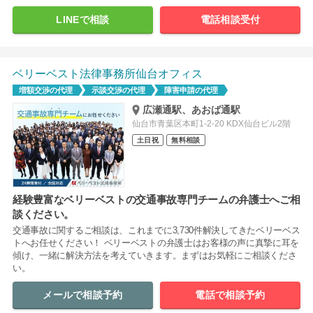
LINEで相談
電話相談受付
ベリーベスト法律事務所仙台オフィス
増額交渉の代理
示談交渉の代理
障害申請の代理
広瀬通駅、あおば通駅
仙台市青葉区本町1-2-20 KDX仙台ビル2階
土日祝
無料相談
経験豊富なベリーベストの交通事故専門チームの弁護士へご相
談ください。
交通事故に関するご相談は、これまでに3,730件解決してきたベリーベス
トへお任せください！ ベリーベストの弁護士はお客様の声に真摯に耳を
傾け、一緒に解決方法を考えていきます。まずはお気軽にご相談くださ
い。
メールで相談予約
電話で相談予約