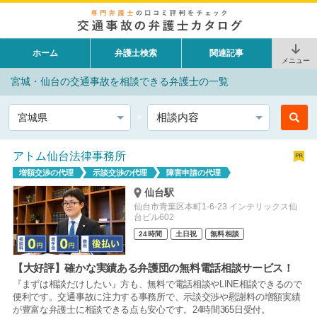
ホーム
弁護士検索
関連記事
メニュー
宮城・仙台の交通事故を相談できる弁護士の一覧
都道府県
相談内容
アトム仙台法律事務所
増額交渉の代理
示談交渉の代理
障害申請の代理
仙台駅
仙台市青葉区本町1-6-23 インテリックス仙
台ビル602
24時間
土日祝
無料相談
【大好評】確かな実績ある弁護団の無料電話相談サービス！
『まずは相談だけしたい』方も、無料で電話相談やLINE相談できるので
便利です。交通事故に注力する事務所で、示談交渉や慰謝料の増額実績
が豊富な弁護士に相談できる点も安心です。24時間365日受付。