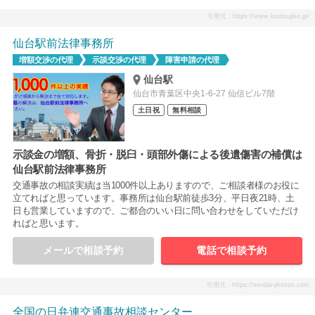
引用元：https://www.koutsujiko.jp/
仙台駅前法律事務所
増額交渉の代理
示談交渉の代理
障害申請の代理
仙台駅
仙台市青葉区中央1-6-27 仙信ビル7階
土日祝
無料相談
示談金の増額、骨折・脱臼・頭部外傷による後遺傷害の補償は
仙台駅前法律事務所
交通事故の相談実績は当1000件以上ありますので、ご相談者様のお役に
立てればと思っています。事務所は仙台駅前徒歩3分、平日夜21時、土
日も営業していますので、ご都合のいい日に問い合わせをしていただけ
ればと思います。
メールで相談予約
電話で相談予約
引用元：https://sendai-jikosos.com
全国の日弁連交通事故相談センター