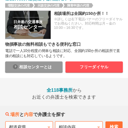
増額交渉の代理
示談交渉の代理
障害申請の代理
相談場所は全国約150か所！！
※詳しくは右下電話バナーのフリーダイヤル
日弁連の交通事故
でお尋ねください。対応時間は月～金の
相談センター
10:00～16:30です。
物損事故の無料相談もできる便利な窓口
電話で一人10分程度の簡単な相談に対応、全国約150か所の相談所で直
接の相談にも対応しているようです。
相談センター
とは
フリーダイヤル
全118事務所
から
お近くの弁護士を検索できます
場所
と
内容
で弁護士を探す
検索
都道府県
相談内容