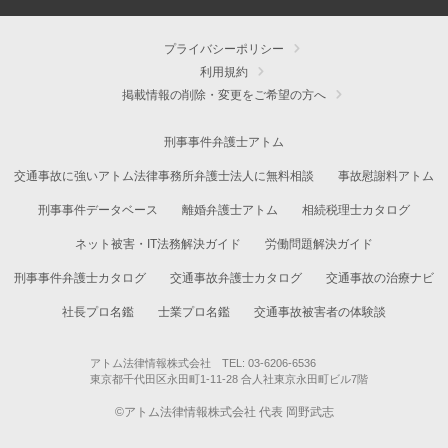
プライバシーポリシー
利用規約
掲載情報の削除・変更をご希望の方へ
刑事事件弁護士アトム
交通事故に強いアトム法律事務所弁護士法人に無料相談
事故慰謝料アトム
刑事事件データベース
離婚弁護士アトム
相続税理士カタログ
ネット被害・IT法務解決ガイド
労働問題解決ガイド
刑事事件弁護士カタログ
交通事故弁護士カタログ
交通事故の治療ナビ
社長プロ名鑑
士業プロ名鑑
交通事故被害者の体験談
アトム法律情報株式会社 TEL: 03-6206-6536
東京都千代田区永田町1-11-28 合人社東京永田町ビル7階
©アトム法律情報株式会社 代表 岡野武志