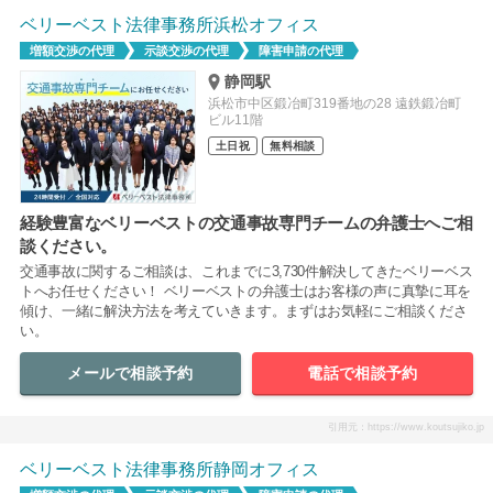
ベリーベスト法律事務所浜松オフィス
増額交渉の代理
示談交渉の代理
障害申請の代理
静岡駅
浜松市中区鍛冶町319番地の28 遠鉄鍛冶町
ビル11階
土日祝
無料相談
経験豊富なベリーベストの交通事故専門チームの弁護士へご相
談ください。
交通事故に関するご相談は、これまでに3,730件解決してきたベリーベス
トへお任せください！ ベリーベストの弁護士はお客様の声に真摯に耳を
傾け、一緒に解決方法を考えていきます。まずはお気軽にご相談くださ
い。
メールで相談予約
電話で相談予約
引用元：https://www.koutsujiko.jp
ベリーベスト法律事務所静岡オフィス