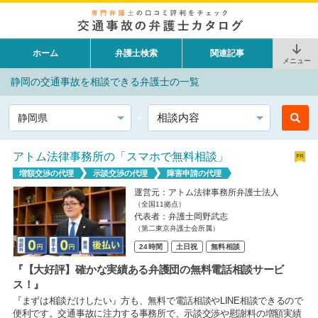
ホーム
弁護士検索
関連記事
メニュー
静岡の交通事故を相談できる弁護士の一覧
都道府県
相談内容
アトム法律事務所の「スマホで無料相談」
増額交渉の代理
示談交渉の代理
障害申請の代理
運営元：アトム法律事務所弁護士法人
（全国11拠点）
代表者：弁護士岡野武志
（第二東京弁護士会所属）
24時間
土日祝
無料相談
『【大好評】確かな実績ある弁護団の無料電話相談サービ
ス！』
『まずは相談だけしたい』方も、無料で電話相談やLINE相談できるので
便利です。交通事故に注力する事務所で、示談交渉や慰謝料の増額実績