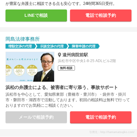
が豊富な弁護士に相談できる点も安心です。24時間365日受付。
LINEで相談
電話で相談予約
岡島法律事務所
増額交渉の代理
示談交渉の代理
障害申請の代理
遠州病院前駅
浜松市中区中央1-8-25 ADLビル2階
無料相談
浜松の弁護士による、被害者に寄り添う、事故サポート
浜松市を中心として、愛知県東部（豊橋市・豊川市）・袋井市・掛川
市・磐田市・湖西市で活動しております。初回の相談料は無料で行って
おりますのでお気軽にご相談ください。
メールで相談予約
電話で相談予約
引用元：http://hamamatsujiko.com/