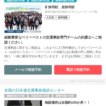
増額交渉の代理
示談交渉の代理
障害申請の代理
静岡駅、新静岡駅
静岡市駿河区南町14-25 エスパティオ7階
土日祝
無料相談
経験豊富なベリーベストの交通事故専門チームの弁護士へご相
談ください。
交通事故に関するご相談は、これまでに3,730件解決してきたベリーベス
トへお任せください！ ベリーベストの弁護士はお客様の声に真摯に耳を
傾け、一緒に解決方法を考えていきます。まずはお気軽にご相談くださ
い。
メールで相談予約
電話で相談予約
引用元：https://www.koutsujiko.jp/
全国の日弁連交通事故相談センター
増額交渉の代理
示談交渉の代理
障害申請の代理
相談場所は全国約150か所！！