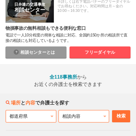
※詳しくは右下電話バナーのフリーダイヤル
日弁連の交通事故
でお尋ねください。対応時間は月～金の
相談センター
10:00～16:30です。
物損事故の無料相談もできる便利な窓口
電話で一人10分程度の簡単な相談に対応、全国約150か所の相談所で直
接の相談にも対応しているようです。
相談センター
とは
フリーダイヤル
全118事務所
から
お近くの弁護士を検索できます
場所
と
内容
で弁護士を探す
検索
都道府県
相談内容