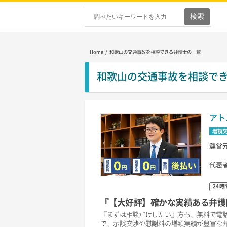
Home
/ 和歌山の交通事故を相談できる弁護士の一覧
和歌山の交通事故を相談で
アト
増額
運営
代表
24時
『【大好評】確かな実績ある弁護
『まずは相談だけしたい』方も、無料で電話
で、示談交渉や慰謝料の増額実績が豊富な弁