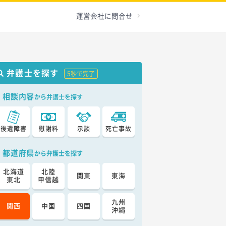
運営会社に問合せ
弁護士を探す
5秒で完了
相談内容
から弁護士を探す
後遺障害
慰謝料
示談
死亡事故
都道府県
から弁護士を探す
北海道
北陸
関東
東海
東北
甲信越
九州
関西
中国
四国
沖縄