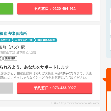
予約窓口：0120-454-911
和喜法律事務所
交渉の代理
示談交渉の代理
障害申請の代理
形町（バス）駅
市岡山丁39 城下町ビル2階
祝
無料相談
られるよう、あなたをサポートします
ご家族から、和歌山県内ばかりか大阪府南部地域の方々まで、沢山
和歌山にいらっしゃらなくともどうぞお気軽にご相談ください。
予約窓口：073-433-0027
引用元：http://www.tanabehouritu.com/