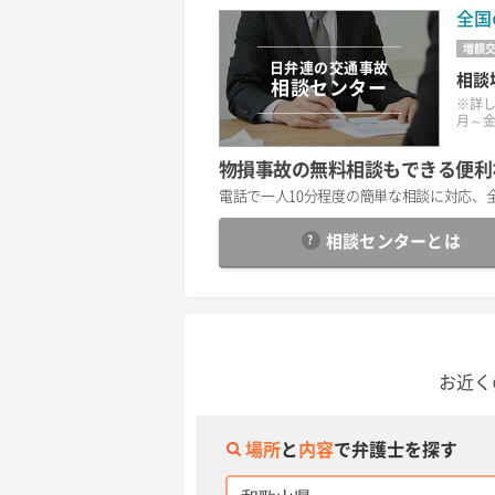
全国
増額
日弁連の交通事故
相談
相談センター
※詳
月～金の
物損事故の無料相談もできる便利
電話で一人10分程度の簡単な相談に対応、
相談センター
とは
お近く
場所
と
内容
で弁護士を探す