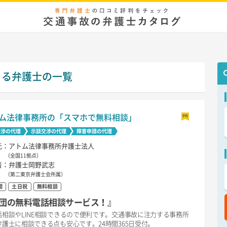
きる弁護士の一覧
ム法律事務所の「スマホで無料相談」
交渉の代理
示談交渉の代理
障害申請の代理
元：アトム法律事務所弁護士法人
（全国11拠点）
者：弁護士岡野武志
（第二東京弁護士会所属）
間
土日祝
無料相談
団の無料電話相談サービス！』
相談やLINE相談できるので便利です。交通事故に注力する事務所
護士に相談できる点も安心です。24時間365日受付。