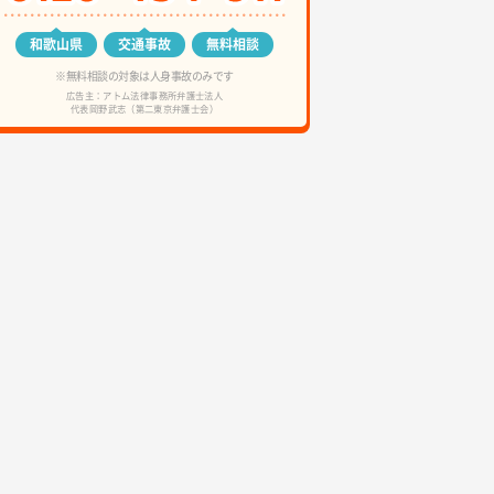
和歌山県
交通事故
無料相談
※無料相談の対象は人身事故のみです
広告主：アトム法律事務所弁護士法人
代表岡野武志（第二東京弁護士会）