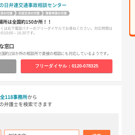
の日弁連交通事故相談センター
交渉の代理
示談交渉の代理
障害申請の代理
場所は全国約150か所！！
しくは右下電話バナーのフリーダイヤルでお尋ねください。対応時間は
10:00～16:30です。
な窓口
全国約150か所の相談所で直接の相談にも対応しているようです。
フリーダイヤル：0120-078325
全118事務所
から
の弁護士を検索できます