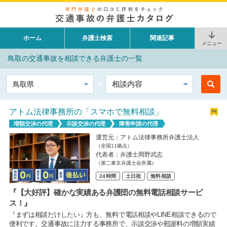
ホーム
弁護士検索
関連記事
メニュー
鳥取の交通事故を相談できる弁護士の一覧
都道府県
相談内容
アトム法律事務所の「スマホで無料相談」
増額交渉の代理
示談交渉の代理
障害申請の代理
運営元：アトム法律事務所弁護士法人
（全国11拠点）
代表者：弁護士岡野武志
（第二東京弁護士会所属）
24時間
土日祝
無料相談
『【大好評】確かな実績ある弁護団の無料電話相談サービ
ス！』
『まずは相談だけしたい』方も、無料で電話相談やLINE相談できるので
便利です。交通事故に注力する事務所で、示談交渉や慰謝料の増額実績