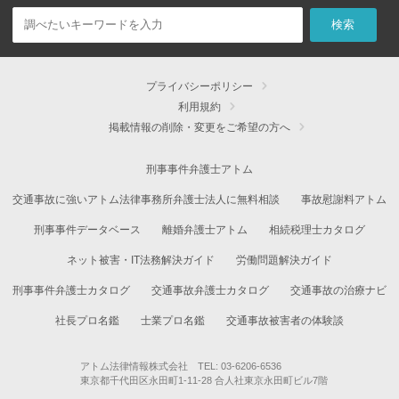
プライバシーポリシー
利用規約
掲載情報の削除・変更をご希望の方へ
刑事事件弁護士アトム
交通事故に強いアトム法律事務所弁護士法人に無料相談
事故慰謝料アトム
刑事事件データベース
離婚弁護士アトム
相続税理士カタログ
ネット被害・IT法務解決ガイド
労働問題解決ガイド
刑事事件弁護士カタログ
交通事故弁護士カタログ
交通事故の治療ナビ
社長プロ名鑑
士業プロ名鑑
交通事故被害者の体験談
アトム法律情報株式会社 TEL: 03-6206-6536
東京都千代田区永田町1-11-28 合人社東京永田町ビル7階