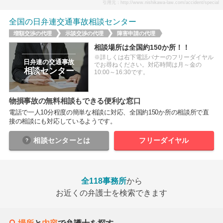
引用元：http://www.nishikawa-law.com/accident/special
全国の日弁連交通事故相談センター
増額交渉の代理
示談交渉の代理
障害申請の代理
相談場所は全国約150か所！！
※詳しくは右下電話バナーのフリーダイヤル
日弁連の交通事故
でお尋ねください。対応時間は月～金の
相談センター
10:00～16:30です。
物損事故の無料相談もできる便利な窓口
電話で一人10分程度の簡単な相談に対応、全国約150か所の相談所で直
接の相談にも対応しているようです。
相談センター
とは
フリーダイヤル
全118事務所
から
お近くの弁護士を検索できます