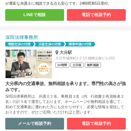
が豊富な弁護士に相談できる点も安心です。24時間365日受付。
LINEで相談
電話で相談予約
深田法律事務所
増額交渉の代理
示談交渉の代理
障害申請の代理
大分駅
大分市城崎町2-2-19 城崎法務ビル202
24時間
土日祝
無料相談
大分県内の交通事故、無料相談を承ります。専門性の高さが強
みです。
深田法律事務所は、弁護士２名、事務員３名（内、行政書士有資格者２
名）の計５名で運営しております。ホームページや無料相談を通じて、
初めて交通事故に遭われた方にも分かりやすく、必要な情報を発信して
おりますので、ぜひご活用いただければと思います。
メールで相談予約
電話で相談予約