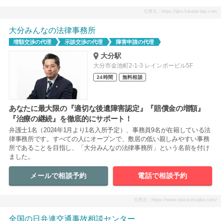
引用元：https://jiko.fukada-law.com
大分みんなの法律事務所
増額交渉の代理
示談交渉の代理
障害申請の代理
大分駅
大分市金池町2-1-3 レインボービル5F
24時間
無料相談
あなたに最大限の『適切な後遺障害認定』『賠償金の増額』
『治療の継続』を徹底的にサポート！
弁護士1名（2024年1月より1名入所予定）、事務員9名が在籍している法
律事務所です。すべての人にオープンで、敷居の低い親しみやすい事務
所であることを目指し、「大分みんなの法律事務所」という名前を付け
ました。
メールで相談予約
電話で相談予約
引用元：https://www.oita-kotsujiko.com/
全国の日弁連交通事故相談センター