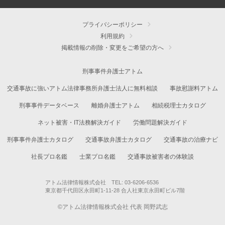
プライバシーポリシー
利用規約
掲載情報の削除・変更をご希望の方へ
刑事事件弁護士アトム
交通事故に強いアトム法律事務所弁護士法人に無料相談
事故慰謝料アトム
刑事事件データベース
離婚弁護士アトム
相続税理士カタログ
ネット被害・IT法務解決ガイド
労働問題解決ガイド
刑事事件弁護士カタログ
交通事故弁護士カタログ
交通事故の治療ナビ
社長プロ名鑑
士業プロ名鑑
交通事故被害者の体験談
アトム法律情報株式会社 TEL: 03-6206-6536
東京都千代田区永田町1-11-28 合人社東京永田町ビル7階
©アトム法律情報株式会社 代表 岡野武志