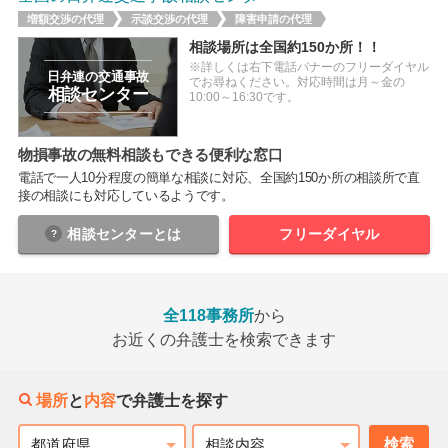
増額交渉の代理
示談交渉の代理
障害申請の代理
相談場所は全国約150か所！！
※詳しくは右下電話バナーのフリーダイヤル
日弁連の交通事故
でお尋ねください。対応時間は月～金の
相談センター
10:00～16:30です。
物損事故の無料相談もできる便利な窓口
電話で一人10分程度の簡単な相談に対応、全国約150か所の相談所で直
接の相談にも対応しているようです。
相談センター
とは
フリーダイヤル
全118事務所
から
お近くの弁護士を検索できます
場所
と
内容
で弁護士を探す
検索
都道府県
相談内容