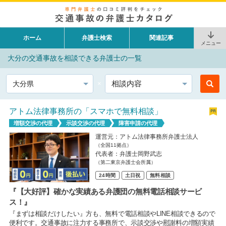
ホーム
弁護士検索
関連記事
メニュー
大分の交通事故を相談できる弁護士の一覧
都道府県
相談内容
アトム法律事務所の「スマホで無料相談」
増額交渉の代理
示談交渉の代理
障害申請の代理
運営元：アトム法律事務所弁護士法人
（全国11拠点）
代表者：弁護士岡野武志
（第二東京弁護士会所属）
24時間
土日祝
無料相談
『【大好評】確かな実績ある弁護団の無料電話相談サービ
ス！』
『まずは相談だけしたい』方も、無料で電話相談やLINE相談できるので
便利です。交通事故に注力する事務所で、示談交渉や慰謝料の増額実績