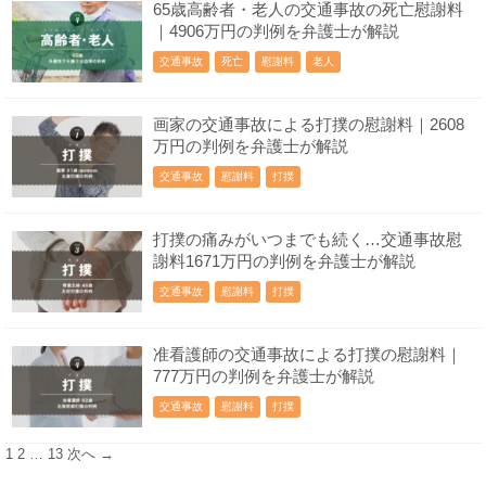
65歳高齢者・老人の交通事故の死亡慰謝料
｜4906万円の判例を弁護士が解説
交通事故
死亡
慰謝料
老人
画家の交通事故による打撲の慰謝料｜2608
万円の判例を弁護士が解説
交通事故
慰謝料
打撲
打撲の痛みがいつまでも続く…交通事故慰
謝料1671万円の判例を弁護士が解説
交通事故
慰謝料
打撲
准看護師の交通事故による打撲の慰謝料｜
777万円の判例を弁護士が解説
交通事故
慰謝料
打撲
1
2
…
13
次へ →