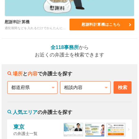
慰謝料計算機
慰謝料計算機はこちら
通院期間などを入れるだけでかんたんに慰謝料の相場がわかる人気サービス！
全118事務所
から
お近くの弁護士を検索できます
場所
と
内容
で弁護士を探す
検索
都道府県
相談内容
人気エリア
の弁護士を探す
東京
の弁護士一覧