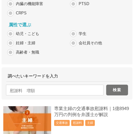
内臓の機能障害
PTSD
CRPS
属性で選ぶ
幼児・こども
学生
妊婦・主婦
会社員その他
高齢者・無職
調べたいキーワードを入力
専業主婦の交通事故慰謝料｜1億8949
万円の判例を弁護士が解説
交通事故
慰謝料
主婦