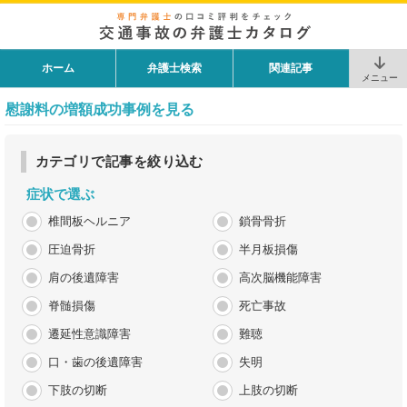
ホーム
弁護士検索
関連記事
メニュー
慰謝料の増額成功事例を見る
カテゴリで記事を絞り込む
症状で選ぶ
椎間板ヘルニア
鎖骨骨折
圧迫骨折
半月板損傷
肩の後遺障害
高次脳機能障害
脊髄損傷
死亡事故
遷延性意識障害
難聴
口・歯の後遺障害
失明
下肢の切断
上肢の切断