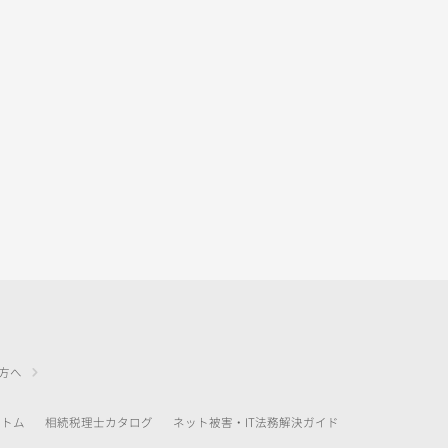
方へ
アトム
相続税理士カタログ
ネット被害・IT法務解決ガイド