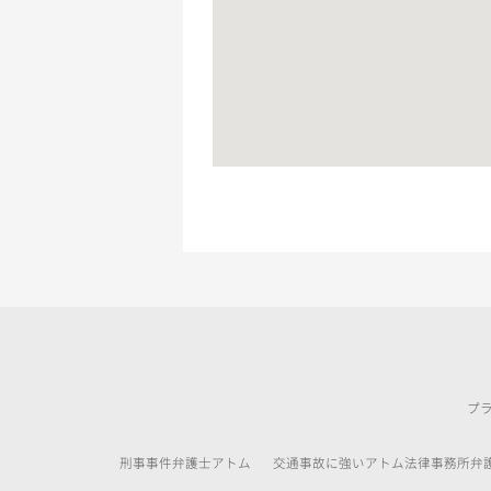
プ
刑事事件弁護士アトム
交通事故に強いアトム法律事務所弁