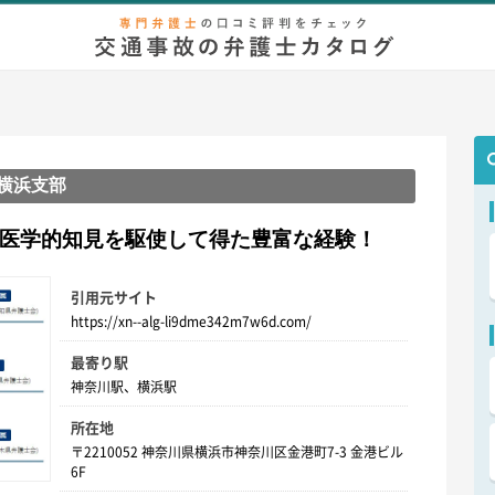
弁護士相談
無料相談
慰謝料/示談金
増額事例
後遺症
等
S横浜支部
、医学的知見を駆使して得た豊富な経験！
引用元サイト
https://xn--alg-li9dme342m7w6d.com/
最寄り駅
神奈川駅、横浜駅
所在地
〒2210052 神奈川県横浜市神奈川区金港町7-3 金港ビル
6F