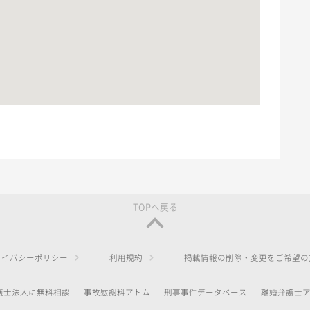
TOPへ戻る
ライバシーポリシー
利用規約
掲載情報の削除・変更をご希望の
護士法人に無料相談
事故慰謝料アトム
刑事事件データベース
離婚弁護士