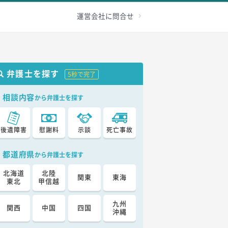
級認定
その他
加害者へ
お問合せ
運営会社に問合せ
弁護士を探す
5秒で完了
相談内容
から弁護士を探す
後遺障害
慰謝料
示談
死亡事故
都道府県
から弁護士を探す
北海道
北陸
関東
東海
東北
甲信越
九州
関西
中国
四国
沖縄