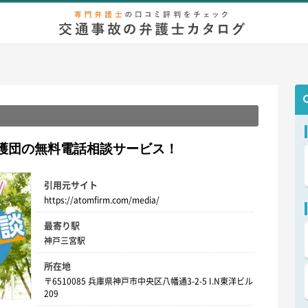
弁護士相談
無料相談
慰謝料/示談金
増額事例
後遺症
等
護団の無料電話相談サービス！
引用元サイト
https://atomfirm.com/media/
最寄り駅
神戸三宮駅
所在地
〒6510085 兵庫県神戸市中央区八幡通3-2-5 I.N東洋ビル
209