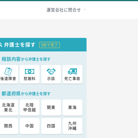
級認定
その他
加害者へ
お問合せ
運営会社に問合せ
弁護士を探す
5秒で完了
相談内容
から弁護士を探す
後遺障害
慰謝料
示談
死亡事故
都道府県
から弁護士を探す
北海道
北陸
関東
東海
東北
甲信越
九州
関西
中国
四国
沖縄