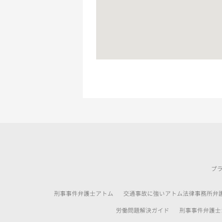
プ
刑事事件弁護士アトム
交通事故に強いアトム法律事務所弁
労働問題解決ガイド
刑事事件弁護士