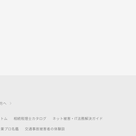
方へ
アトム
相続税理士カタログ
ネット被害・IT法務解決ガイド
士業プロ名鑑
交通事故被害者の体験談