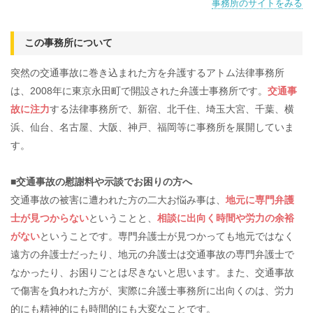
事務所のサイトをみる
この事務所について
突然の交通事故に巻き込まれた方を弁護するアトム法律事務所
は、2008年に東京永田町で開設された弁護士事務所です。
交通事
故に注力
する法律事務所で、新宿、北千住、埼玉大宮、千葉、横
浜、仙台、名古屋、大阪、神戸、福岡等に事務所を展開していま
す。
■交通事故の慰謝料や示談でお困りの方へ
交通事故の被害に遭われた方の二大お悩み事は、
地元に専門弁護
士が見つからない
ということと、
相談に出向く時間や労力の余裕
がない
ということです。専門弁護士が見つかっても地元ではなく
遠方の弁護士だったり、地元の弁護士は交通事故の専門弁護士で
なかったり、お困りごとは尽きないと思います。また、交通事故
で傷害を負われた方が、実際に弁護士事務所に出向くのは、労力
的にも精神的にも時間的にも大変なことです。