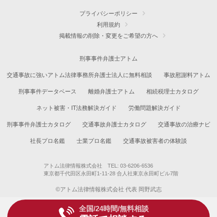
プライバシーポリシー
利用規約
掲載情報の削除・変更をご希望の方へ
刑事事件弁護士アトム
交通事故に強いアトム法律事務所弁護士法人に無料相談
事故慰謝料アトム
刑事事件データベース
離婚弁護士アトム
相続税理士カタログ
ネット被害・IT法務解決ガイド
労働問題解決ガイド
刑事事件弁護士カタログ
交通事故弁護士カタログ
交通事故の治療ナビ
社長プロ名鑑
士業プロ名鑑
交通事故被害者の体験談
アトム法律情報株式会社 TEL: 03-6206-6536
東京都千代田区永田町1-11-28 合人社東京永田町ビル7階
©アトム法律情報株式会社 代表 岡野武志
全国/24時間/無料相談