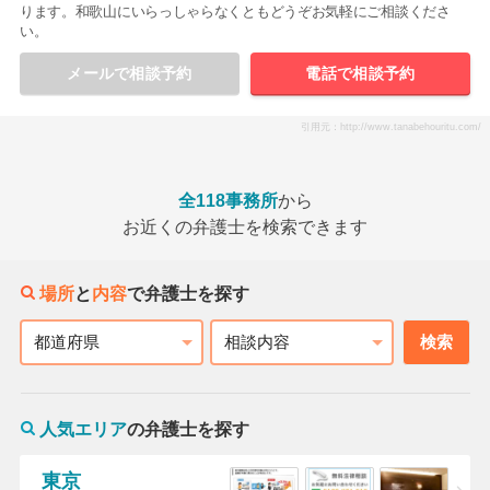
ります。和歌山にいらっしゃらなくともどうぞお気軽にご相談くださ
い。
メールで相談予約
電話で相談予約
引用元：http://www.tanabehouritu.com/
全118事務所
から
お近くの弁護士を検索できます
場所
と
内容
で弁護士を探す
検索
都道府県
相談内容
人気エリア
の弁護士を探す
東京