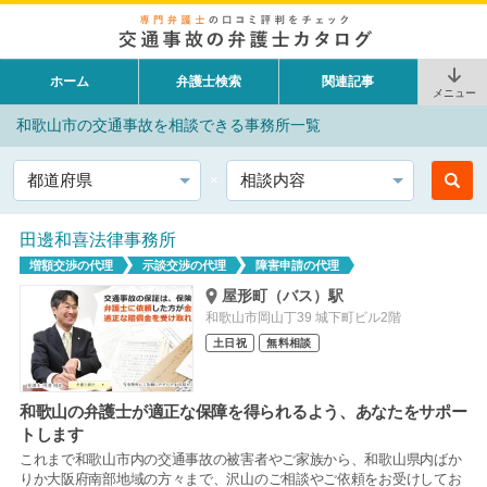
ホーム
弁護士検索
関連記事
メニュー
和歌山市の交通事故を相談できる事務所一覧
都道府県
相談内容
田邊和喜法律事務所
増額交渉の代理
示談交渉の代理
障害申請の代理
屋形町（バス）駅
和歌山市岡山丁39 城下町ビル2階
土日祝
無料相談
和歌山の弁護士が適正な保障を得られるよう、あなたをサポー
トします
これまで和歌山市内の交通事故の被害者やご家族から、和歌山県内ばか
りか大阪府南部地域の方々まで、沢山のご相談やご依頼をお受けしてお