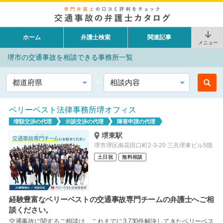
ホーム
弁護士検索
関連記事
メニュー
堺市の交通事故を相談できる事務所一覧
都道府県
相談内容
ベリーベスト法律事務所堺オフィス
増額交渉の代理
示談交渉の代理
障害申請の代理
堺東駅
堺市堺区南花田口町2-3-20 三共堺東ビル5階
土日祝
無料相談
経験豊富なベリーベストの交通事故専門チームの弁護士へご相
談ください。
交通事故に関するご相談は、これまでに3,730件解決してきたベリーベス