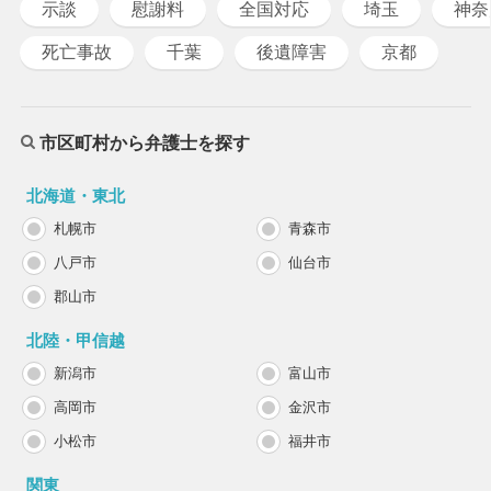
示談
慰謝料
全国対応
埼玉
神奈
死亡事故
千葉
後遺障害
京都
市区町村から弁護士を探す
北海道・東北
札幌市
青森市
八戸市
仙台市
郡山市
北陸・甲信越
新潟市
富山市
高岡市
金沢市
小松市
福井市
関東