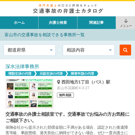
ホーム
弁護士検索
関連記事
メニュー
富山市の交通事故を相談できる事務所一覧
都道府県
相談内容
深水法律事務所
増額交渉の代理
示談交渉の代理
障害申請の代理
西田地方1丁目（バス）駅
富山市花園町4-3-27
無料相談
交通事故の弁護士相談室です。交通事故でお悩みの方お気軽に
ご相談下さい。
保険会社から提示された賠償金額に不満がある場合、認定された後遺障
害等級、事故態様、過失割合に納得ができない場合、ぜひ一度弁護士に