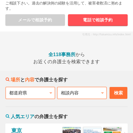
ご相談下さい。過去の解決例の経験を活用して、被害者救済に努めま
す。
メールで相談予約
電話で相談予約
引用元：http://fukamizu.info/index.html
全118事務所
から
お近くの弁護士を検索できます
場所
と
内容
で弁護士を探す
検索
都道府県
相談内容
人気エリア
の弁護士を探す
東京