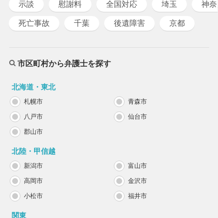
示談
慰謝料
全国対応
埼玉
神奈
死亡事故
千葉
後遺障害
京都
市区町村から弁護士を探す
北海道・東北
札幌市
青森市
八戸市
仙台市
郡山市
北陸・甲信越
新潟市
富山市
高岡市
金沢市
小松市
福井市
関東