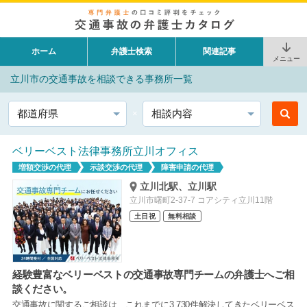
ホーム
弁護士検索
関連記事
メニュー
立川市の交通事故を相談できる事務所一覧
都道府県
相談内容
ベリーベスト法律事務所立川オフィス
増額交渉の代理
示談交渉の代理
障害申請の代理
立川北駅、立川駅
立川市曙町2-37-7 コアシティ立川11階
土日祝
無料相談
経験豊富なベリーベストの交通事故専門チームの弁護士へご相
談ください。
交通事故に関するご相談は、これまでに3,730件解決してきたベリーベス