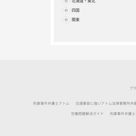
北海道・東北
四国
関東
プ
刑事事件弁護士アトム
交通事故に強いアトム法律事務所弁
労働問題解決ガイド
刑事事件弁護士