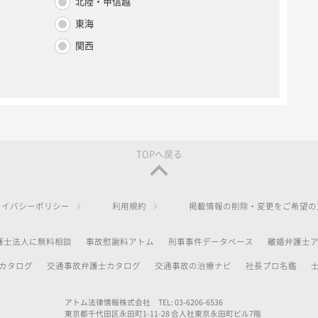
北陸・甲信越
東海
関西
TOPへ戻る
ライバシーポリシー
利用規約
掲載情報の削除・変更をご希望の
護士法人に無料相談
事故慰謝料アトム
刑事事件データベース
離婚弁護士
カタログ
交通事故弁護士カタログ
交通事故の治療ナビ
社長プロ名鑑
アトム法律情報株式会社 TEL: 03-6206-6536
東京都千代田区永田町1-11-28 合人社東京永田町ビル7階