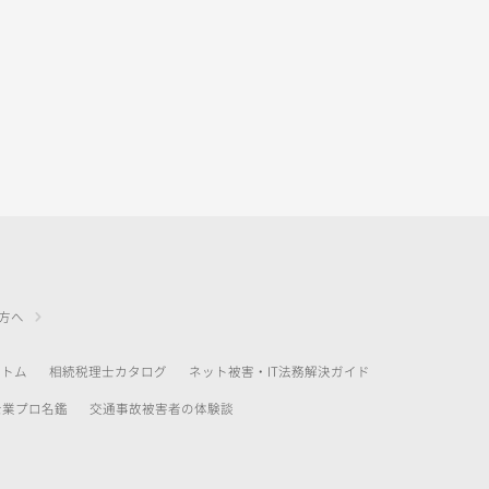
方へ
アトム
相続税理士カタログ
ネット被害・IT法務解決ガイド
士業プロ名鑑
交通事故被害者の体験談