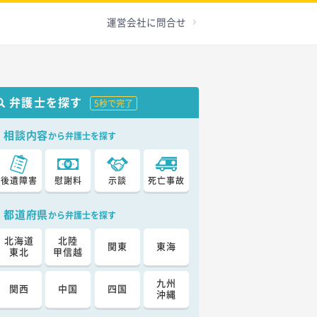
運営会社に問合せ
弁護士を探す
5秒で完了
相談内容
から弁護士を探す
後遺障害
慰謝料
示談
死亡事故
都道府県
から弁護士を探す
北海道
北陸
関東
東海
東北
甲信越
九州
関西
中国
四国
沖縄