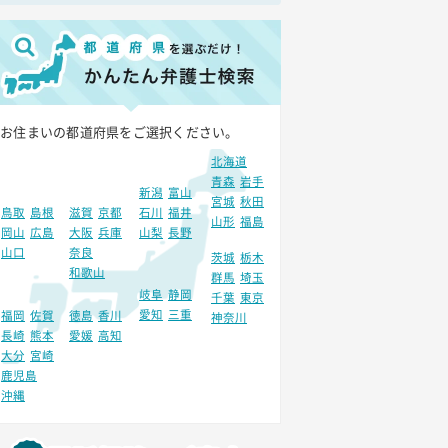
お住まいの都道府県をご選択ください。
北海道
青森
岩手
新潟
富山
宮城
秋田
鳥取
島根
滋賀
京都
石川
福井
山形
福島
岡山
広島
大阪
兵庫
山梨
長野
山口
奈良
茨城
栃木
和歌山
群馬
埼玉
岐阜
静岡
千葉
東京
愛知
三重
福岡
佐賀
徳島
香川
神奈川
長崎
熊本
愛媛
高知
大分
宮崎
鹿児島
沖縄