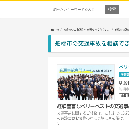
Home
/ お住まいの市区町村を選んでください。 / 船橋市の法
船橋市の交通事故を相談で
ベリ
増額
船
船橋市
土日
経験豊富なベリーベストの交通事
交通事故に関するご相談は、これまでに3,7
の弁護士はお客様の声に真摯に耳を傾け、
い。