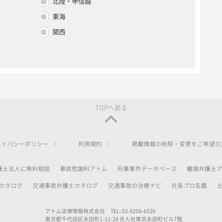
北陸・甲信越
東海
関西
TOPへ戻る
ライバシーポリシー
利用規約
掲載情報の削除・変更をご希望の
護士法人に無料相談
事故慰謝料アトム
刑事事件データベース
離婚弁護士
カタログ
交通事故弁護士カタログ
交通事故の治療ナビ
社長プロ名鑑
アトム法律情報株式会社 TEL: 03-6206-6536
東京都千代田区永田町1-11-28 合人社東京永田町ビル7階