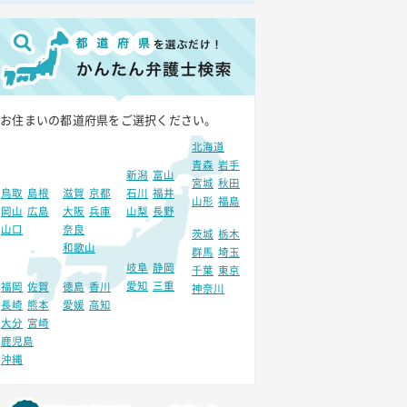
お住まいの都道府県をご選択ください。
北海道
青森
岩手
新潟
富山
宮城
秋田
鳥取
島根
滋賀
京都
石川
福井
山形
福島
岡山
広島
大阪
兵庫
山梨
長野
山口
奈良
茨城
栃木
和歌山
群馬
埼玉
岐阜
静岡
千葉
東京
愛知
三重
福岡
佐賀
徳島
香川
神奈川
長崎
熊本
愛媛
高知
大分
宮崎
鹿児島
沖縄