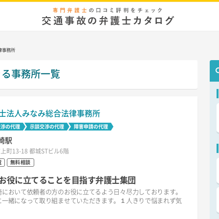
律事務所
きる事務所一覧
士法人みなみ総合法律事務所
交渉の代理
示談交渉の代理
障害申請の代理
崎駅
上町13-18 都城STビル6階
祝
無料相談
お役に立てることを目指す弁護士集団
崎において依頼者の方のお役に立てるよう日々尽力しております。
に一緒になって取り組ませていただきます。１人きりで悩まれず気