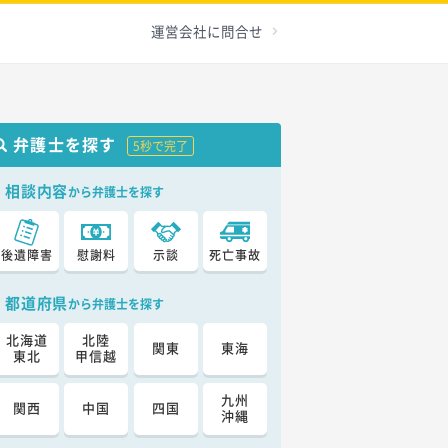
運営会社に問合せ
弁護士を探す
5秒で完了
相談内容
から弁護士を探す
後遺障害
慰謝料
示談
死亡事故
都道府県
から弁護士を探す
北海道
北陸
関東
東海
東北
甲信越
九州
関西
中国
四国
沖縄