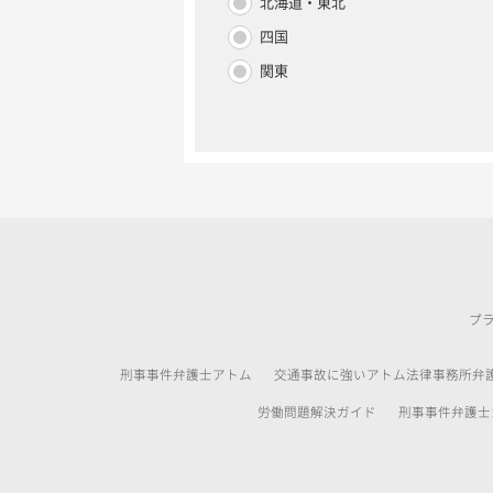
北海道・東北
四国
関東
プ
刑事事件弁護士アトム
交通事故に強いアトム法律事務所弁
労働問題解決ガイド
刑事事件弁護士