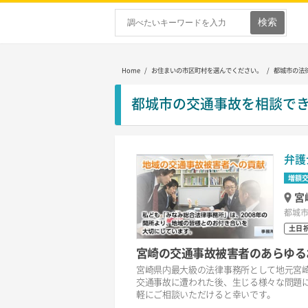
Home
/ お住まいの市区町村を選んでください。 / 都城市の法
都城市の交通事故を相談で
弁護
増額
宮
都城市
土日
宮崎の交通事故被害者のあらゆる
宮崎県内最大級の法律事務所として地元宮
交通事故に遭われた後、生じる様々な問題
軽にご相談いただけると幸いです。