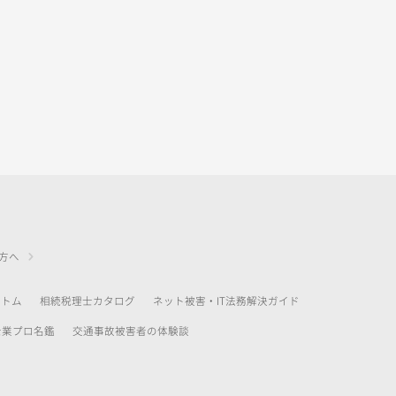
方へ
アトム
相続税理士カタログ
ネット被害・IT法務解決ガイド
士業プロ名鑑
交通事故被害者の体験談