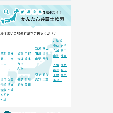
お住まいの都道府県をご選択ください。
北海道
青森
岩手
新潟
富山
宮城
秋田
鳥取
島根
滋賀
京都
石川
福井
山形
福島
岡山
広島
大阪
兵庫
山梨
長野
山口
奈良
茨城
栃木
和歌山
群馬
埼玉
岐阜
静岡
千葉
東京
愛知
三重
福岡
佐賀
徳島
香川
神奈川
長崎
熊本
愛媛
高知
大分
宮崎
鹿児島
沖縄