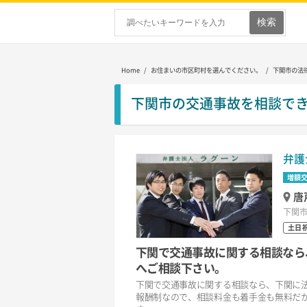
Home
/ お住まいの市区町村を選んでください。 / 下関市の法
下関市の交通事故を相談で
弁護
増額
唐
下関市
土日
下関で交通事故に関する相談なら
へご相談下さい。
下関で交通事故に関する相談なら、下関に
報酬制なので、相談料金も着手金も無料だ