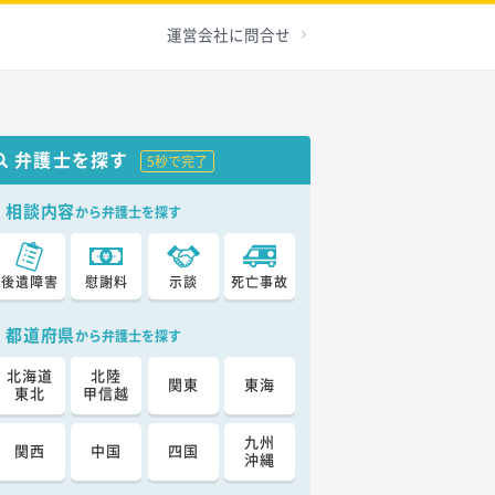
運営会社に問合せ
弁護士を探す
5秒で完了
相談内容
から弁護士を探す
後遺障害
慰謝料
示談
死亡事故
都道府県
から弁護士を探す
北海道
北陸
関東
東海
東北
甲信越
九州
関西
中国
四国
沖縄