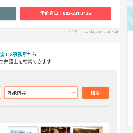
予約窓口：083-234-1436
引用元：https://lagoon-kotsujiko.jp
全118事務所
から
の弁護士を検索できます
相談内容
検索