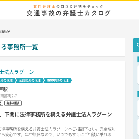
律事務所
きる事務所一覧
士法人ラグーン
交渉の代理
示談交渉の代理
障害申請の代理
戸駅
南部町2-7
祝
無料相談
、下関に法律事務所を構える弁護士法人ラグーン
法律事務所を構える弁護士法人ラグーンへご相談下さい。完全成功
から安心です。年中無休なので、いつでもすぐにご相談に乗れま