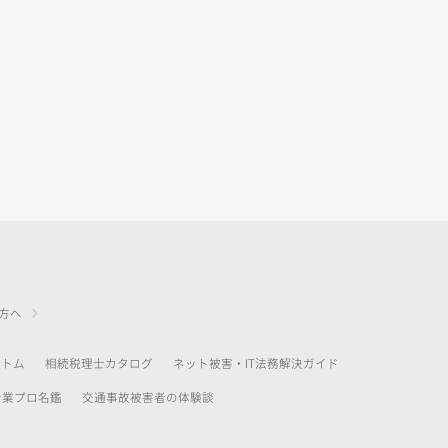
方へ
アトム
相続税理士カタログ
ネット被害・IT法務解決ガイド
士業プロ名鑑
交通事故被害者の体験談