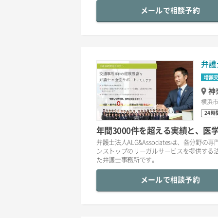
メールで相談予約
弁護
増額
神
横浜市
24時
年間3000件を超える実績と、
弁護士法人ALG&Associatesは、各
ンストップのリーガルサービスを提供する
た弁護士事務所です。
メールで相談予約