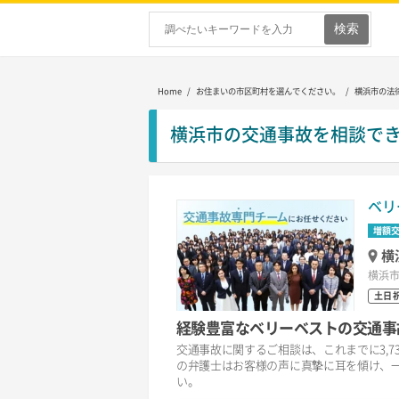
Home
/ お住まいの市区町村を選んでください。 / 横浜市の法
横浜市の交通事故を相談で
ベリ
増額
横
横浜市
土日
経験豊富なベリーベストの交通事
交通事故に関するご相談は、これまでに3,7
の弁護士はお客様の声に真摯に耳を傾け、
い。