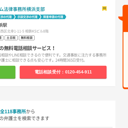
ム法律事務所横浜支部
交渉の代理
示談交渉の代理
障害申請の代理
浜駅
西区北幸1-11-5 相鉄KSビル8階
間
土日祝
無料相談
の無料電話相談サービス！
相談やLINE相談できるので便利です。交通事故に注力する事務所
護士に相談できる点も安心です。24時間365日受付。
電話相談受付：0120-454-911
全118事務所
から
の弁護士を検索できます