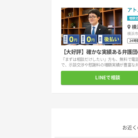
アト
増額
横
横浜市
24時
【大好評】確かな実績ある弁護団
『まずは相談だけしたい』方も、無料で電話
で、示談交渉や慰謝料の増額実績が豊富な弁
LINEで相談
お近く