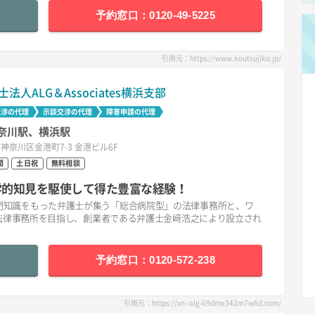
予約窓口：0120-49-5225
引用元：https://www.koutsujiko.jp/
士法人ALG＆Associates横浜支部
交渉の代理
示談交渉の代理
障害申請の代理
奈川駅、横浜駅
神奈川区金港町7-3 金港ビル6F
間
土日祝
無料相談
医学的知見を駆使して得た豊富な経験！
分野の専門知識をもった弁護士が集う「総合病院型」の法律事務所と、ワ
法律事務所を目指し、創業者である弁護士金﨑浩之により設立され
予約窓口：0120-572-238
引用元：https://xn--alg-li9dme342m7w6d.com/