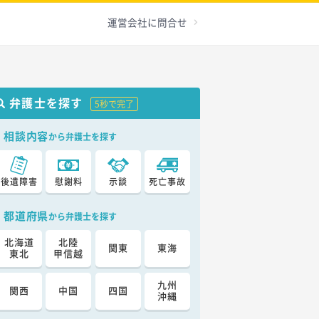
運営会社に問合せ
弁護士を探す
5秒で完了
相談内容
から弁護士を探す
後遺障害
慰謝料
示談
死亡事故
都道府県
から弁護士を探す
北海道
北陸
関東
東海
東北
甲信越
九州
関西
中国
四国
沖縄