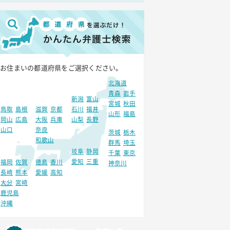
お住まいの都道府県をご選択ください。
北海道
青森
岩手
新潟
富山
宮城
秋田
鳥取
島根
滋賀
京都
石川
福井
山形
福島
岡山
広島
大阪
兵庫
山梨
長野
山口
奈良
茨城
栃木
和歌山
群馬
埼玉
岐阜
静岡
千葉
東京
愛知
三重
福岡
佐賀
徳島
香川
神奈川
長崎
熊本
愛媛
高知
大分
宮崎
鹿児島
沖縄