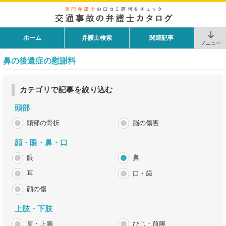
ホーム
弁護士検索
関連記事
メニュー
鼻の後遺症の慰謝料
カテゴリで記事を絞り込む
頭部
頭部の骨折
脳の傷害
顔・眼・鼻・口
眼
鼻
耳
口・歯
顔の傷
上肢・下肢
肩・上腕
ひじ・前腕