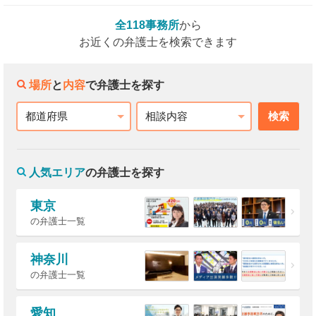
全118事務所
から
お近くの弁護士を検索できます
場所
と
内容
で弁護士を探す
検索
都道府県
相談内容
人気エリア
の弁護士を探す
東京
の弁護士一覧
神奈川
の弁護士一覧
愛知