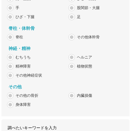
手
股関節・大腿
ひざ・下腿
足
脊柱・体幹骨
脊柱
その他体幹骨
神経・精神
むちうち
ヘルニア
精神障害
植物状態
その他神経症状
その他
その他の骨折
内臓損傷
身体障害
調べたいキーワードを入力