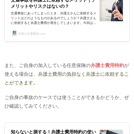
メリットやリスクはないの？
交通事故にあってしまったとき、弁護士さんに依頼するメ
リットはどのようなものがあるのでしょうか？弁護士さん
に依頼すると弁護士費用が発生してしまいます。今回は、
どのような場合に弁護士さんに依頼したらよいのかまとめ
てみました。交通事故を弁護士に依頼するメリット。慰謝
弁護士交通事故.com
料等が増額しなければ報酬0円のワケは!?交通事故を弁護
士に依頼するメリットとして一番大きなものは何ですか？
慰謝料・示談金が大幅に増額するということに尽きます
ね。弁護士に依頼して増額しない事はほぼないでしょう。
お金が増えるというのは本当に分か...
また、ご自身の加入している任意保険の
弁護士費用特約
が
使える場合は、
弁護士費用の負担なく弁護士に依頼するこ
とができます。
ご自身の事故のケースでは使うことができるかどうか、ぜ
ひ確認してみてください。
知らないと損する！弁護士費用特約の使い