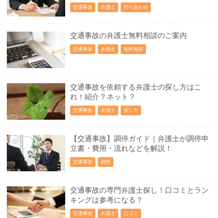
交通事故
弁護士
打ち合わせ
交通事故の弁護士無料相談のご案内
交通事故
弁護士
無料相談
交通事故を依頼する弁護士の探し方はこ
れ！紹介？ネット？
交通事故
弁護士
探し方
【交通事故】調停ガイド｜弁護士が調停申
立書・費用・流れなどを解説！
交通事故
調停
交通事故の専門弁護士探し！口コミとラン
キングは参考になる？
交通事故
弁護士
口コミ