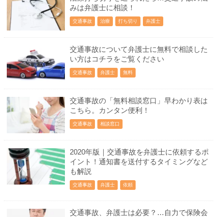
みは弁護士に相談！
交通事故
治療
打ち切り
弁護士
交通事故について弁護士に無料で相談した
い方はコチラをご覧ください
交通事故
弁護士
無料
交通事故の「無料相談窓口」早わかり表は
こちら。カンタン便利！
交通事故
相談窓口
2020年版｜交通事故を弁護士に依頼するポ
イント！通知書を送付するタイミングなど
も解説
交通事故
弁護士
依頼
交通事故、弁護士は必要？…自力で保険会