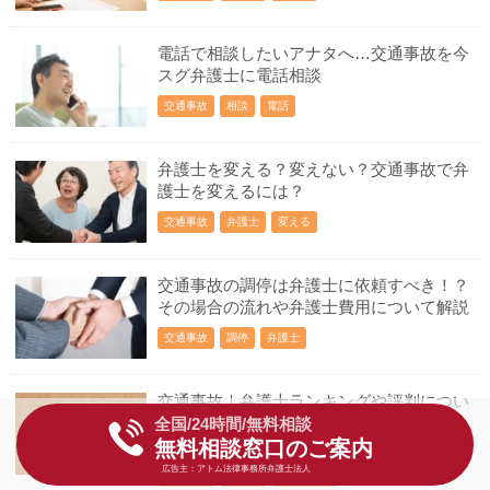
電話で相談したいアナタへ…交通事故を今
スグ弁護士に電話相談
交通事故
相談
電話
弁護士を変える？変えない？交通事故で弁
護士を変えるには？
交通事故
弁護士
変える
交通事故の調停は弁護士に依頼すべき！？
その場合の流れや弁護士費用について解説
交通事故
調停
弁護士
交通事故｜弁護士ランキングや評判につい
全国/24時間/無料相談
ての考察｜アトム法律事務所弁護士監修
無料相談窓口のご案内
【2020最新版】
広告主：アトム法律事務所弁護士法人
交通事故
弁護士
ランキング