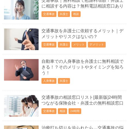
交通事故｜無料相談で慰謝料増額！弁護士
に相談する内容は？無料電話相談窓口あり
交通事故
弁護士
相談
交通事故を弁護士に依頼するメリット｜デ
メリットやリスクはないの？
交通事故
弁護士
メリット
デメリット
自動車での人身事故を弁護士に無料相談で
きる！？そのメリットやタイミングを知ろ
う！
人身事故
弁護士
交通事故の相談窓口リスト[最新版]24時間
つながる保険会社・弁護士の無料相談窓口
交通事故
相談
24時間
治療打ち切りを迫られたら…交通事故の悩