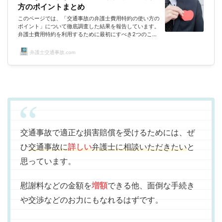
方のポイントまとめ
このページでは、「交通事故の弁護士費用特約の使い方の
ポイント」について徹底調査した結果を報告しています。
弁護士費用特約を利用するために最初にすべき2つのこと
被害者が弁護士費用特約の適用を受けるために、まず何を
すればいいですか!?保険会社への事故報告と、委任契約の
弁護士交通事故.com
通知を行う必要があります。とりあえず、保険会社に必要
な情報を報告すればいいってことですね！いざというとき
の弁護士費用特約交通事故で相手保険会社と争いになった
とき、被害者だけで交渉しても解決に至るのは難しい。そ
のような場合でも、被害者が弁護...
交通事故で適正な損害賠償を受けるためには、ぜ
ひ
交通事故に
詳しい
弁護士に相談いただきたい
と
思っています。
慰謝料などの金額を
増額
できる他、面倒な手続き
や交渉などのお力にもなれるはずです。