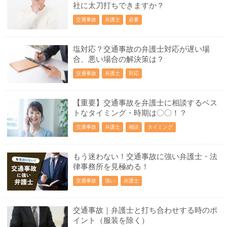
社に太刀打ちできますか？
交通事故
弁護士
必要
塩対応？交通事故の弁護士対応が遅い場
合、悪い場合の解決策は？
交通事故
弁護士
対応
【重要】交通事故を弁護士に相談するベス
トなタイミング・時期は〇〇！？
交通事故
弁護士
相談
タイミング
もう迷わない！交通事故に強い弁護士・法
律事務所を見極める！
交通事故
強い
弁護士
交通事故｜弁護士と打ち合わせする時のポ
イント（服装を除く）