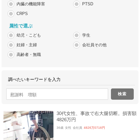
内臓の機能障害
PTSD
CRPS
属性で選ぶ
幼児・こども
学生
妊婦・主婦
会社員その他
高齢者・無職
調べたいキーワードを入力
30代女性、事故で右大腿切断。損害額
4826万円
36歳
女性
会社員
4826万0716円