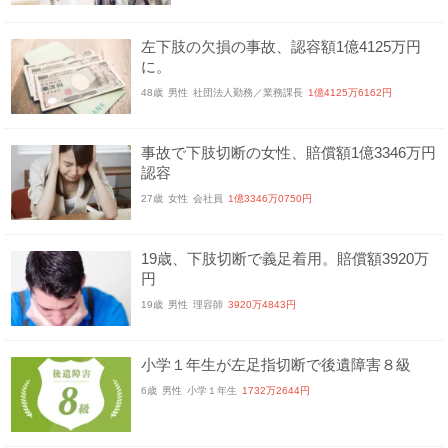
左下肢の欠損の事故、認容額1億4125万円
に。
48歳
男性
社団法人勤務／業務課長
1億4125万6162円
事故で下肢切断の女性、賠償額1億3346万円
認容
27歳
女性
会社員
1億3346万0750円
19歳、下肢切断で義足着用。賠償額3920万
円
19歳
男性
理容師
3920万4843円
小学１年生が左足指切断で後遺障害８級
6歳
男性
小学１年生
1732万2644円