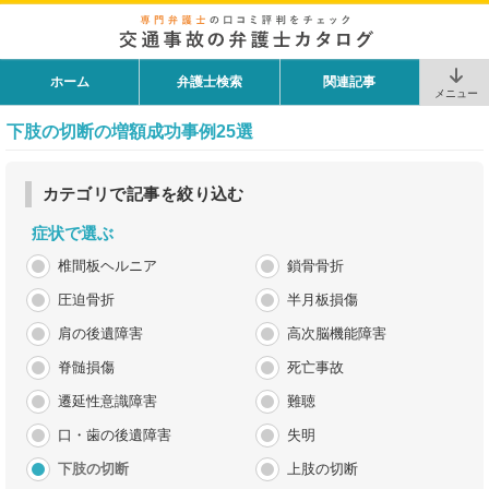
ホーム
弁護士検索
関連記事
メニュー
下肢の切断
の増額成功事例25選
カテゴリで記事を絞り込む
症状で選ぶ
椎間板ヘルニア
鎖骨骨折
圧迫骨折
半月板損傷
肩の後遺障害
高次脳機能障害
脊髄損傷
死亡事故
遷延性意識障害
難聴
口・歯の後遺障害
失明
下肢の切断
上肢の切断