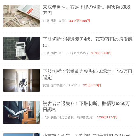
未成年男性、右足下腿の切断。損害額3386
万円
19歳
男性
大学生
3386万8188円
下肢切断で後遺障害4級、7870万円の賠償額
に。
30歳
男性
オートバイ販売店店長
7870万5930円
下肢切断で労働能力喪失85％認定、723万円
認定
女性
専門学生／アルバイト
723万6033円
被害者に過失０！下肢切断、賠償額6250万
円認容
43歳
男性
地方公務員（清掃作業員）
6250万2756円
小学校１年生、足指切断で賠償額1732万円