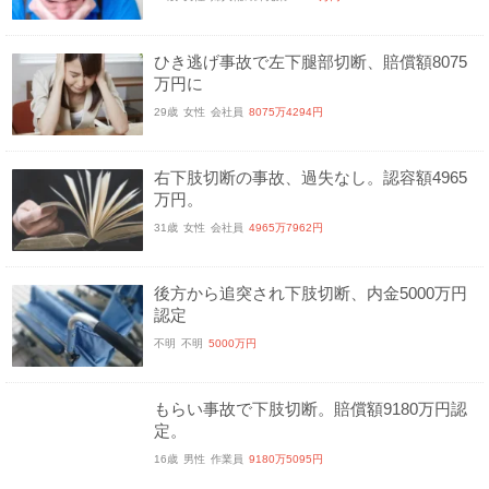
ひき逃げ事故で左下腿部切断、賠償額8075
万円に
29歳
女性
会社員
8075万4294円
右下肢切断の事故、過失なし。認容額4965
万円。
31歳
女性
会社員
4965万7962円
後方から追突され下肢切断、内金5000万円
認定
不明
不明
5000万円
もらい事故で下肢切断。賠償額9180万円認
定。
16歳
男性
作業員
9180万5095円