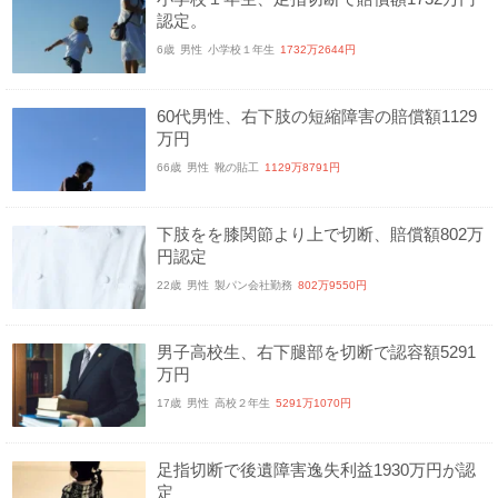
認定。
6歳
男性
小学校１年生
1732万2644円
60代男性、右下肢の短縮障害の賠償額1129
万円
66歳
男性
靴の貼工
1129万8791円
下肢をを膝関節より上で切断、賠償額802万
円認定
22歳
男性
製パン会社勤務
802万9550円
男子高校生、右下腿部を切断で認容額5291
万円
17歳
男性
高校２年生
5291万1070円
足指切断で後遺障害逸失利益1930万円が認
定