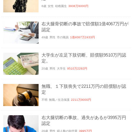
6歳
女性
幼稚園生
3938万6000円
右大腿骨切断の事故で賠償額1億4067万円が
認定
49歳
男性
市の職員
1億4067万2433円
大学生が左足下肢切断、賠償額9510万円認
定。
20歳
男性
大学生
9510万2292円
無職、１下肢喪失で2211万円の賠償額が認
定
不明
無職／生活保護
2211万9000円
右大腿切断の事故、過失があるが3995万円
認定
26歳
男性
婦人靴の卸売業
3995万円