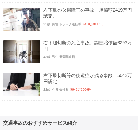
左下肢の欠損障害の事故、賠償額2419万円
認定。
25歳
男性
トラック運転手
2419万8110円
右下腿切断の死亡事故、認定賠償額6293万
円
43歳
男性
新聞配達員
右下肢切断等の後遺症が残る事故、5642万
円認定
22歳
不明
会社員
5642万2066円
交通事故のおすすめサービス紹介