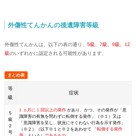
外傷性てんかんの後遺障害等級
外傷性てんかんは、以下の表の通り、
5
級、
7
級、
9
級、
12
級
のいずれかに認定される可能性があります。
まとめ表
等
症状
級
1
ヵ月に
1
回以上の発作
があり、かつ、その発作が「意
5
識障害の有無を問わずに転倒する発作」（※１）又は
級
「意識障害を呈し、状況にそぐわない行為を示す発作」
2
（※２）（以下※１と※２をあわせて
「転倒する発作
号
等」
という）
であるもの