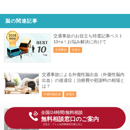
脳の関連記事
交通事故のお役立ち特選記事ベスト
10+a！お悩み解決に向けて
交通事故
弁護士
交通事故による外傷性脳出血（外傷性脳内
出血）の後遺症｜治療費や慰謝料の相場と
は？
外傷性脳出血
後遺症
交通事故と脳梗塞の因果関係が認められた
全国/24時間/無料相談
裁判例は！？その場合の慰謝料はいくら？
無料相談窓口のご案内
交通事故
脳梗塞
広告主：アトム法律事務所弁護士法人