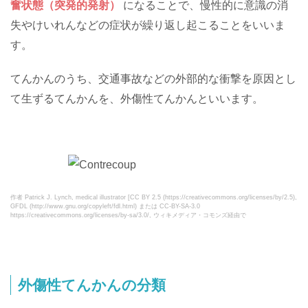
奮状態（突発的発射）
になることで、慢性的に意識の消
失やけいれんなどの症状が繰り返し起こることをいいま
す。
てんかんのうち、交通事故などの外部的な衝撃を原因とし
て生ずるてんかんを、外傷性てんかんといいます。
作者 Patrick J. Lynch, medical illustrator [CC BY 2.5 (https://creativecommons.org/licenses/by/2.5),
GFDL (http://www.gnu.org/copyleft/fdl.html) または CC-BY-SA-3.0
https://creativecommons.org/licenses/by-sa/3.0/, ウィキメディア・コモンズ経由で
外傷性てんかんの分類