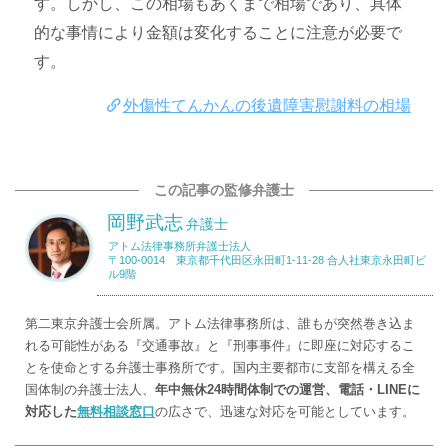
す。しかし、この相場もあくまで相場であり、具体
的な事情により金額は変化することに注意が必要で
す。
外傷性てんかんの後遺障害慰謝料の相場
この記事の監修弁護士
岡野武志
弁護士
アトム法律事務所弁護士法人
〒100-0014 東京都千代田区永田町1-11-28 合人社東京永田町ビ
ル9階
第二東京弁護士会所属。アトム法律事務所は、誰もが突然巻き込ま
れる可能性がある『交通事故』と『刑事事件』に即座に対応するこ
とを使命とする弁護士事務所です。国内主要都市に支部を構える全
国体制の弁護士法人、
年中無休24時間体制での運営、電話・LINEに
対応した
無料相談窓口
の広さで、迅速な対応を可能としています。