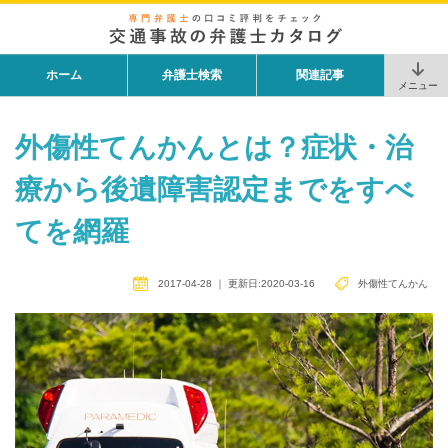
ホーム
弁護士検索
関連記事
メニュー
外傷性てんかんとは？症状・治
療から後遺障害認定までをすべ
てを網羅
2017-04-28
｜
更新日:2020-03-16
外傷性てんかん