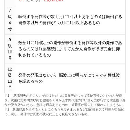
7
級
転倒する発作等が数カ月に1回以上あるもの又は転倒する
4
発作等以外の発作が1カ月に1回以上あるもの
号
9
数か月に1回以上の発作が転倒する発作等以外の発作であ
級
るもの又は服薬継続によりてんかん発作がほぼ完全に抑
10
制されているもの
号
12
級
発作の発現はないが、脳波上に明らかにてんかん性棘波
13
を認めるもの
号
※1 意識消失が起こり、その後ただちに四肢等がつっぱる硬直性のけいれんが続
き、次第に短時間の収縮と弛緩をくりかえす間代性のけいれんに移行する硬直性代発
作や脱力発作のうち、意識は通常あるものの、筋緊張が消失して倒れてしまうもの。
※2 意識混濁を呈するとともにうろうろ歩きまわるなど目的性を欠く行動が自動的
に出現し、発作中は周囲の状況に正しく反応できないもの。