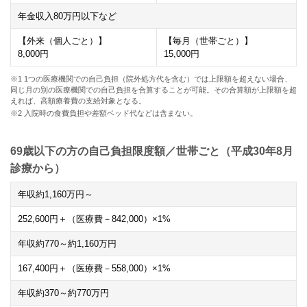
年金収入
80
万円以下など
【外来（個人ごと）】
【毎月（世帯ごと）】
8,000
円
15,000
円
※1 1つの医療機関での自己負担（院外処方代を含む）では上限額を超えない場合、
同じ月の別の医療機関での自己負担を合算することが可能。その合算額が上限額を超
えれば、高額療養費の支給対象となる。
※2 入院時の食費負担や差額ベッド代などは含まない。
69歳以下の方の自己負担限度額／世帯ごと（平成30年8月
診療から）
年収約
1,160
万円～
252,600
円＋（医療費－
842,000
）×
1
%
年収約
770
～約
1,160
万円
167,400
円＋（医療費－
558,000
）×
1
%
年収約
370
～約
770
万円