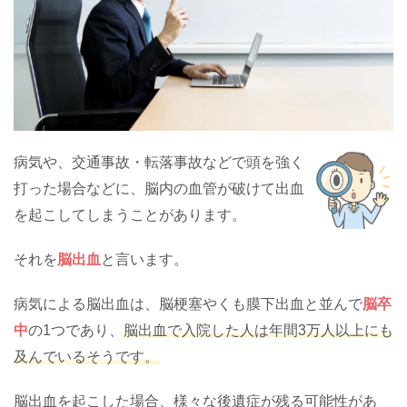
病気や、交通事故・転落事故などで頭を強く
打った場合などに、脳内の血管が破けて出血
を起こしてしまうことがあります。
それを
脳出血
と言います。
病気による脳出血は、脳梗塞やくも膜下出血と並んで
脳卒
中
の1つであり、
脳出血で入院した人は年間3万人以上にも
及んでいるそうです。
脳出血を起こした場合、様々な後遺症が残る可能性があ