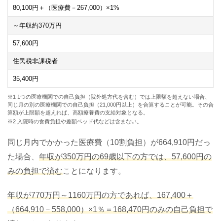
80,100
円＋（医療費－
267,000
）×
1
%
～年収約
370
万円
57,600
円
住民税非課税者
35,400
円
※1 1つの医療機関での自己負担（院外処方代を含む）では上限額を超えない場合、
同じ月の別の医療機関での自己負担（21,000円以上）を合算することが可能。その合
算額が上限額を超えれば、高額療養費の支給対象となる。
※2 入院時の食費負担や差額ベッド代などは含まない。
同じ月内でかかった医療費（10割負担）が664,910円だっ
た場合、
年収が350万円の69歳以下の方では、57,600円の
みの負担で済む
ことになります。
年収が770万円～1160万円の方であれば、167,400＋
（664,910－558,000）×1％＝168,470円のみの自己負担で