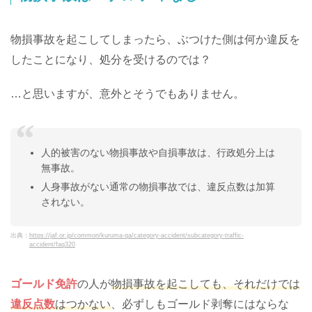
物損事故を起こしてしまったら、ぶつけた側は何か違反を
したことになり、処分を受けるのでは？
…と思いますが、意外とそうでもありません。
人的被害のない物損事故や自損事故は、行政処分上は
無事故。
人身事故がない通常の物損事故では、違反点数は加算
されない。
出典：
https://jaf.or.jp/common/kuruma-qa/category-accident/subcategory-traffic-
accident/faq320
ゴールド免許
の人が
物損事故を起こしても、それだけでは
違反点数
はつかない
、必ずしもゴールド剥奪にはならな