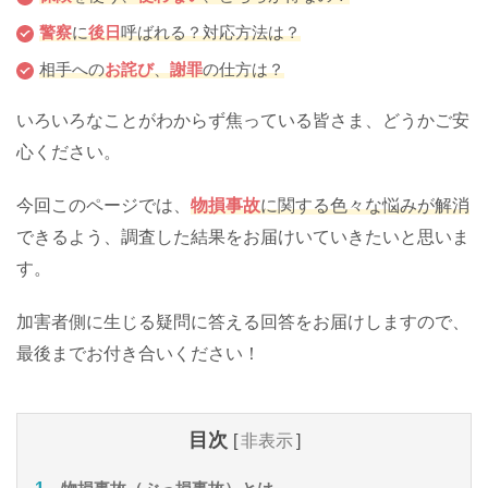
警察
に
後日
呼ばれる？対応方法は？
相手への
お詫び
、
謝罪
の仕方は？
いろいろなことがわからず焦っている皆さま、どうかご安
心ください。
今回このページでは、
物損事故
に関する色々な悩みが解消
できるよう、調査した結果をお届けいていきたいと思いま
す。
加害者側に生じる疑問に答える回答をお届けしますので、
最後までお付き合いください！
目次
[
非表示
]