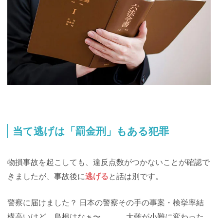
当て逃げは「罰金刑」もある犯罪
物損事故を起こしても、違反点数がつかないことが確認で
きましたが、事故後に
逃げる
と話は別です。
警察に届けました？ 日本の警察その手の事案・検挙率結
構高いけど、島根はなぁ〜……… 大難が小難に変わった