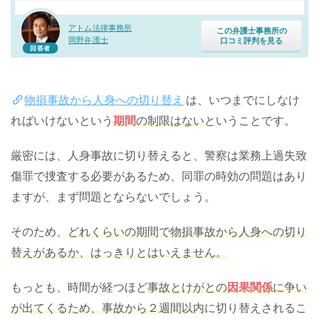
アトム法律事務所
この弁護士事務所の
岡野弁護士
口コミ評判を見る
回答者
物損事故から人身への切り替え
は、いつまでにしなけ
ればいけないという
期間
の制限はない
ということです。
厳密には、人身事故に切り替えると、警察は業務上過失致
傷罪で捜査する必要があるため、同罪の時効の問題はあり
ますが、まず問題とならないでしょう。
そのため、
どれくらいの期間で物損事故から人身への切り
替えがあるか、はっきりとはいえません。
もっとも、時間が経つほど
事故とけがとの
因果関係
に争い
が出てくるため、事故から２週間以内
に切り替えされるこ