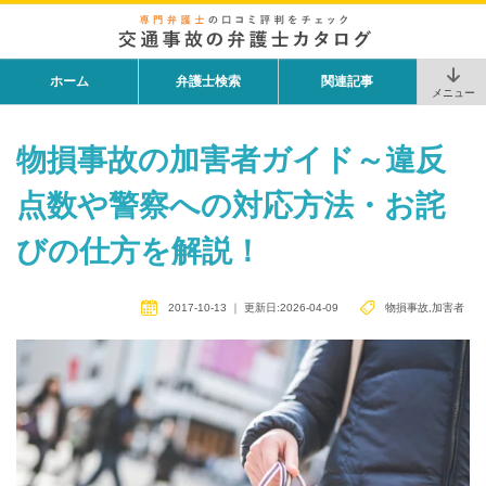
ホーム
弁護士検索
関連記事
メニュー
物損事故の加害者ガイド～違反
点数や警察への対応方法・お詫
びの仕方を解説！
2017-10-13
｜
更新日:2026-04-09
物損事故
,
加害者