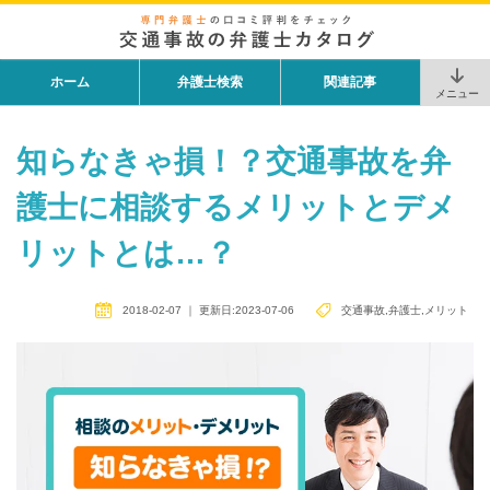
ホーム
弁護士検索
関連記事
メニュー
知らなきゃ損！？交通事故を弁
護士に相談するメリットとデメ
リットとは…？
2018-02-07
｜
更新日:2023-07-06
交通事故
,
弁護士
,
メリット