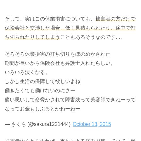
んな休業損害（補償）に関するお悩みを解決すべく、調査
していきたいと思います。調査だ...
そして、実はこの休業損害についても、
被害者の方だけで
保険会社と交渉した場合、低く見積もられたり、途中で打
ち切られたりしてしまう
こともあるそうなのです…。
そろそろ休業損害の打ち切りをほのめかされた
期間が長いから保険会社も弁護士入れたらしい。
いろいろ渋くなる。
しかし生活の保障して欲しいよね
働きたくても働けないのにさー
痛い思いして命脅かされて障害残って美容師できねーって
なってお金もしぶるとかねーわー
— さくら (@sakura1221444)
October 13, 2015