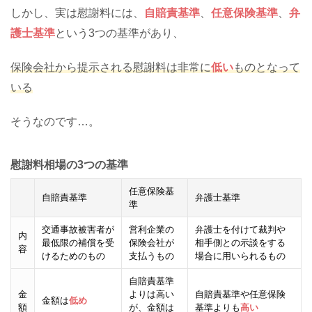
しかし、実は慰謝料には、
自賠責基準
、
任意保険基準
、
弁
護士基準
という3つの基準があり、
保険会社から提示される慰謝料は非常に
低い
ものとなって
いる
そうなのです…。
慰謝料相場の3つの基準
任意保険基
自賠責基準
弁護士基準
準
交通事故被害者が
営利企業の
弁護士を付けて裁判や
内
最低限の補償を受
保険会社が
相手側との示談をする
容
けるためのもの
支払うもの
場合に用いられるもの
自賠責基準
金
よりは高い
自賠責基準や任意保険
金額は
低め
額
が、金額は
基準よりも
高い