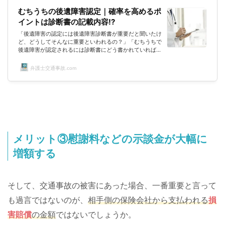
むちうちの後遺障害認定｜確率を高めるポ
イントは診断書の記載内容!?
「後遺障害の認定には後遺障害診断書が重要だと聞いたけ
ど、どうしてそんなに重要といわれるの？」「むちうちで
後遺障害が認定されるには診断書にどう書かれていればい
いの？」「後遺障害の認定の確率を高める診断書の記載ポ
イントはないの？」交通事故にあわれて後遺症が残ってし
弁護士交通事故.com
まった方の中には、後遺障害の等級認定を申請すべく、診
断書の作成を依頼される方がいるかと思います。しかし、
被害者の方の多くは、後遺障害の認定に関する診断書の位
置づけや書き方がよくわからないのではないでしょうか？
このページでは、そんな方のた...
メリット③慰謝料などの示談金が大幅に
増額する
そして、交通事故の被害にあった場合、一番重要と言って
も過言ではないのが、
相手側の保険会社から支払われる
損
害賠償
の金額
ではないでしょうか。