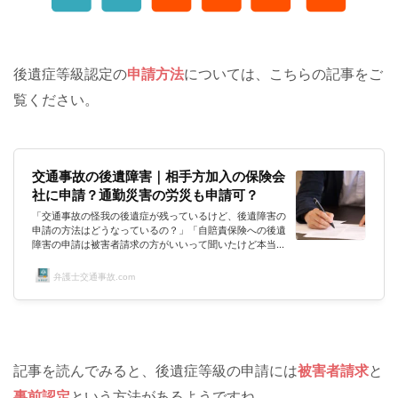
後遺症等級認定の
申請方法
については、こちらの記事をご
覧ください。
交通事故の後遺障害｜相手方加入の保険会
社に申請？通勤災害の労災も申請可？
「交通事故の怪我の後遺症が残っているけど、後遺障害の
申請の方法はどうなっているの？」「自賠責保険への後遺
障害の申請は被害者請求の方がいいって聞いたけど本当な
の？」「後遺障害の等級認定の結果に納得がいかない場
合、何か申請方法はあるの？」交通事故にあわれて後遺症
弁護士交通事故.com
が残ってしまった方の中には後遺障害の申請を検討されて
いらっしゃる方もいるかと思います。しかし、交通事故に
巻き込まれたのは、はじめての方も多いでしょうから、後
遺障害の申請の方法がよくわからないという方もいるので
はないでしょうか？このページで...
記事を読んでみると、後遺症等級の申請には
被害者請求
と
事前認定
という方法があるようですね。