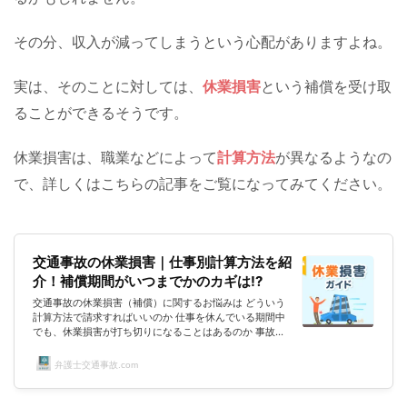
その分、収入が減ってしまうという心配がありますよね。
実は、そのことに対しては、
休業損害
という補償を受け取
ることができるそうです。
休業損害は、職業などによって
計算方法
が異なるようなの
で、詳しくはこちらの記事をご覧になってみてください。
交通事故の休業損害｜仕事別計算方法を紹
介！補償期間がいつまでかのカギは!?
交通事故の休業損害（補償）に関するお悩みは どういう
計算方法で請求すればいいのか 仕事を休んでいる期間中
でも、休業損害が打ち切りになることはあるのか 事故の
影響で主婦業ができなくなったことについての補償はない
のか 有給を使用して給料の減額がない場合には休業損害
弁護士交通事故.com
は認められないのか 仕事を休んで、給料が入らないた
め、生活が苦しいのだが、休業損害はいつもらえるのかな
ど、尽きないのではないでしょうか。このページでは、そ