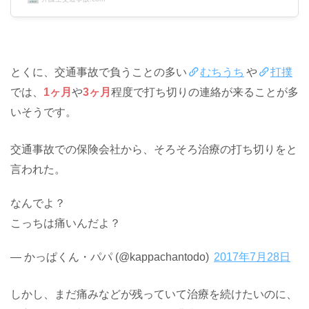
しょう保険会社が治療打ち切り通告をする理由は!?怪我の
治療で苦しんでいる交通事故の被害者に対して、保険会社
が治療打ち切りの通告をする理由は何ですか？保険会社の
思惑は、できるだけ早めに少額の示談金の支払いで済ませ
たいという点にあります。保険...
とくに、交通事故で負うことの多い
むちうち
や
打撲
では、
1ヶ月
や
3ヶ月
程度で打ち切りの連絡が来ることが多
いそうです。
交通事故での保険会社から、そろそろ治療の打ち切りをと
言われた。
なんでよ？
こっちは痛いんだよ？
— かっぱくん・パパ (@kappachantodo)
2017年7月28日
しかし、まだ痛みなどが残っていて治療を続けたいのに、