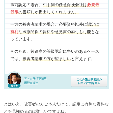
事前認定の場合、
相手側の任意保険会社は
必要最
低限
の書類しか提出してくれません。
一方の被害者請求の場合、必要資料以外に
認定に
有利
な医療関係の資料や意見書の添付も可能
とな
っています。
そのため、後遺症の等級認定に争いのあるケース
では、
被害者請求の方が望ましい
と言えます。
アトム法律事務所
この弁護士事務所の
岡野弁護士
口コミ評判を見る
回答者
とはいえ、被害者の方ご本人だけで、認定に有利な資料な
どを見極めるのは難しいですよね。