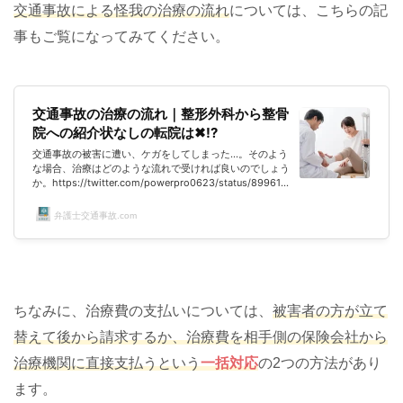
交通事故による怪我の治療の流れ
については、こちらの記
事もご覧になってみてください。
交通事故の治療の流れ｜整形外科から整骨
院への紹介状なしの転院は✖!?
交通事故の被害に遭い、ケガをしてしまった…。そのよう
な場合、治療はどのような流れで受ければ良いのでしょう
か。https://twitter.com/powerpro0623/status/899610
292019019776まずは整形外科に行けば良いの？その
後、整骨院に行けば良いの？治療の流れが全然わからな
弁護士交通事故.com
い…という方がほとんどのはずです。多くの方にとって、
交通事故は初めての経験でしょうから、流れを把握されて
いないのも当然のことかと思います。このページでは、そ
んな方のために、 交通事故による治療の流れとは？ 交通
事故による治療の流れで気をつけるべきポ...
ちなみに、治療費の支払いについては、
被害者の方が立て
替えて後から請求するか、治療費を相手側の保険会社から
治療機関に直接支払うという
一括対応
の2つの方法があり
ます。