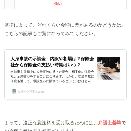
低め
基準によって、どれくらい金額に差があるのかどうかは、
こちらの記事もご覧になってみてください。
人身事故の示談金｜内訳や相場は？保険会
社から保険金の支払い時期はいつ？
自動車を運転中に人身事故に遭った場合、相手側の保険会
社と示談交渉をすることになります。しかし、交通事故に
何度も遭って、示談交渉に慣れているという方はほとんど
いらっしゃいませんよね。初めての示談交渉に挑むにあた
っては、人身事故の示談金の相場って？保険会社から提示
弁護士交通事故.com
されたままOKして良いの？示談金の内訳はどうなってい
るの？示談金はいつ支払われるの？示談金に納得できない
場合はどうすれば良いの？など、知りたいことがたくさん
ありますよね。そこで今回このページでは、人身事故の示
談金に関して、一緒に詳しく勉強...
よって、
適正な慰謝料を受け取るためには、
弁護士基準
で