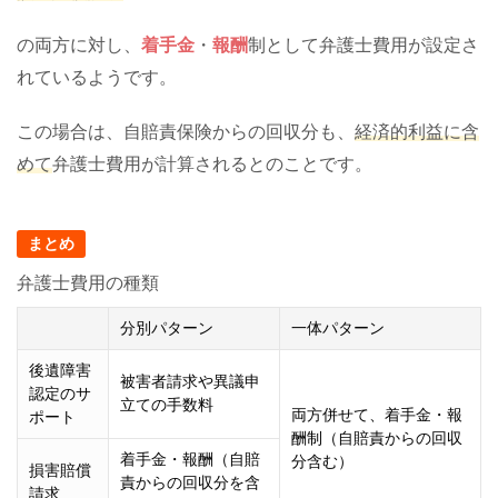
の両方に対し、
着手金
・
報酬
制として弁護士費用が設定さ
れているようです。
この場合は、自賠責保険からの回収分も、
経済的利益に含
めて
弁護士費用が計算されるとのことです。
まとめ
弁護士費用の種類
分別パターン
一体パターン
後遺障害
被害者請求や異議申
認定のサ
立ての手数料
両方併せて、着手金・報
ポート
酬制（自賠責からの回収
着手金・報酬（自賠
分含む）
損害賠償
責からの回収分を含
請求