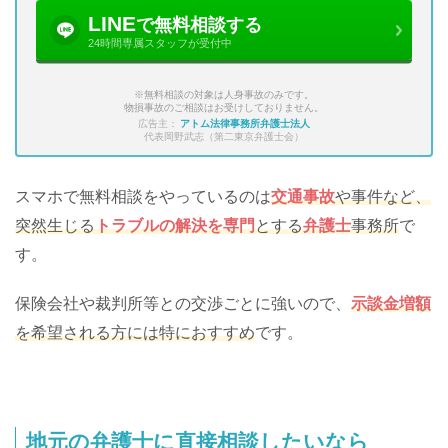
LINE
で無料相談する
24時間専属スタッフが受付中
※無料相談の対象は人身事故のみです。
物損事故のご相談はお受けしておりません。
広告主：
アトム法律事務所弁護士法人
代表岡野武志（第二東京弁護士会）
スマホで無料相談をやっているのは
交通事故
や事件など、
突然生じる
トラブルの解決を専門
とする
弁護士
事務所
で
す。
保険会社や裁判所等との交渉ごとに強いので、
示談金増額
を希望される方には特におすすめ
です。
地元の弁護士に直接相談したいなら