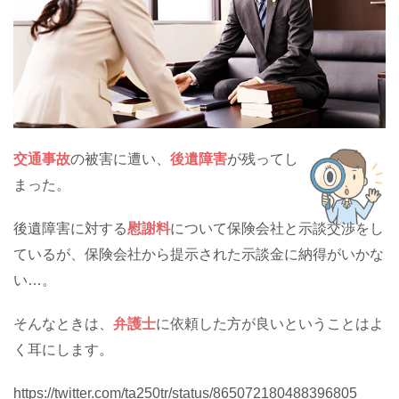
交通事故
の被害に遭い、
後遺障害
が残ってし
まった。
後遺障害に対する
慰謝料
について保険会社と示談交渉をし
ているが、保険会社から提示された示談金に納得がいかな
い…。
そんなときは、
弁護士
に依頼した方が良いということはよ
く耳にします。
https://twitter.com/ta250tr/status/865072180488396805