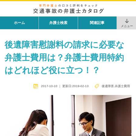
ホーム
弁護士検索
関連記事
メニュー
後遺障害慰謝料の請求に必要な
弁護士費用は？弁護士費用特約
はどれほど役に立つ！？
2017-10-10
｜
更新日:2019-02-13
後遺障害
,
弁護士費用