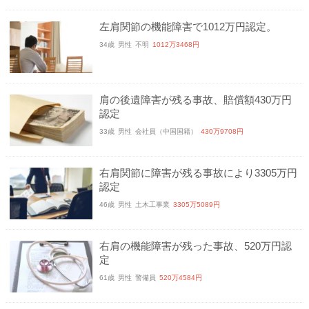
左肩関節の機能障害で1012万円認定。
34歳
男性
不明
1012万3468円
肩の後遺障害が残る事故、賠償額430万円
認定
33歳
男性
会社員（中国国籍）
430万9708円
右肩関節に障害が残る事故により3305万円
認定
46歳
男性
土木工事業
3305万5089円
右肩の機能障害が残った事故、520万円認
定
61歳
男性
警備員
520万4584円