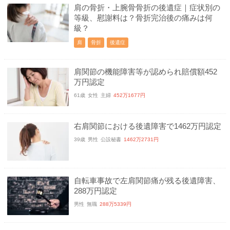
肩の骨折・上腕骨骨折の後遺症｜症状別の
等級、慰謝料は？骨折完治後の痛みは何
級？
肩
骨折
後遺症
肩関節の機能障害等が認められ賠償額452
万円認定
61歳
女性
主婦
452万1677円
右肩関節における後遺障害で1462万円認定
39歳
男性
公設秘書
1462万2731円
自転車事故で左肩関節痛が残る後遺障害、
288万円認定
男性
無職
288万5339円