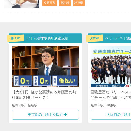
交通事故
慰謝料
計算機
東京都
大阪府
アトム法律事務所新宿支部
【大好評】確かな実績ある弁護団の無
経験豊富なベリーベス
料電話相談サービス！
門チームの弁護士へご
最寄り駅：新宿駅
最寄り駅：堺東駅
東京都の弁護士を探す
大阪府の弁護