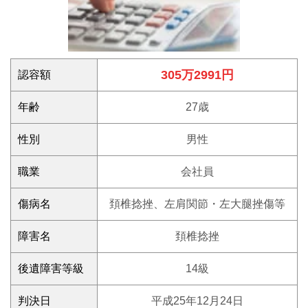
305万2991円
認容額
年齢
27歳
性別
男性
職業
会社員
傷病名
頚椎捻挫、左肩関節・左大腿挫傷等
障害名
頚椎捻挫
後遺障害等級
14級
判決日
平成25年12月24日