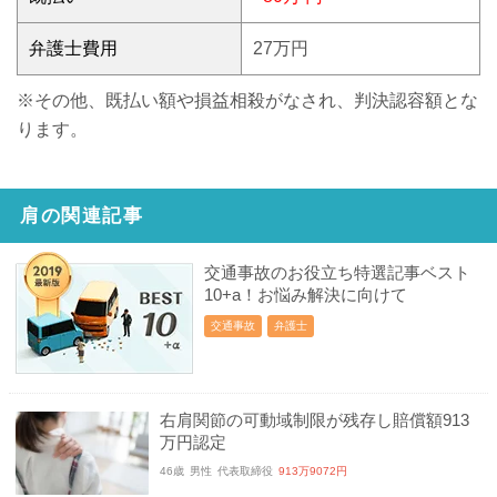
弁護士費用
27万円
※その他、既払い額や損益相殺がなされ、判決認容額とな
ります。
肩の関連記事
交通事故のお役立ち特選記事ベスト
10+a！お悩み解決に向けて
交通事故
弁護士
右肩関節の可動域制限が残存し賠償額913
万円認定
46歳
男性
代表取締役
913万9072円