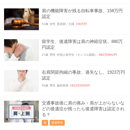
肩の機能障害が残る自転車事故、158万円
認定
52歳
女性
美容師／主婦
158万円
留学生、後遺障害は肩の神経症状。880万
円認定
27歳
男性
外国人留学生（モンゴル国籍）
880万9802円
右肩関節拘縮の事故、過失なし。1923万円
認定
56歳
男性
歯科医師
1923万2055円
交通事故後に肩の痛み・肩が上がらないな
どの後遺症が残ったら後遺障害は認定され
る？
肩
後遺障害