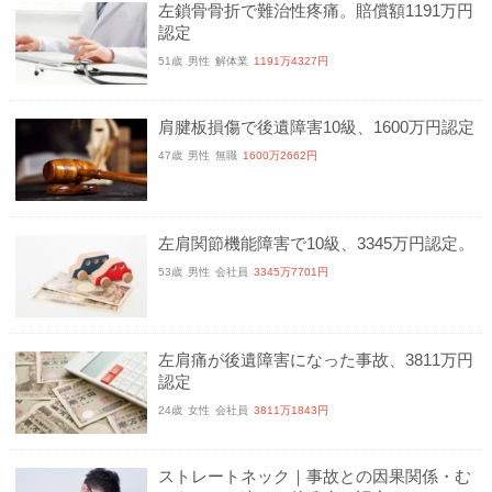
左鎖骨骨折で難治性疼痛。賠償額1191万円
認定
51歳
男性
解体業
1191万4327円
肩腱板損傷で後遺障害10級、1600万円認定
47歳
男性
無職
1600万2662円
左肩関節機能障害で10級、3345万円認定。
53歳
男性
会社員
3345万7701円
左肩痛が後遺障害になった事故、3811万円
認定
24歳
女性
会社員
3811万1843円
ストレートネック｜事故との因果関係・む