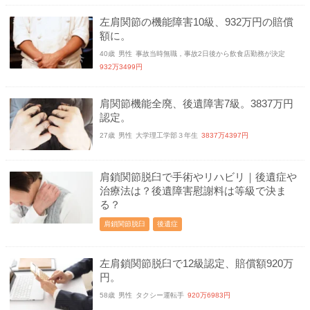
左肩関節の機能障害10級、932万円の賠償
額に。
40歳
男性
事故当時無職，事故2日後から飲食店勤務が決定
932万3499円
肩関節機能全廃、後遺障害7級。3837万円
認定。
27歳
男性
大学理工学部３年生
3837万4397円
肩鎖関節脱臼で手術やリハビリ｜後遺症や
治療法は？後遺障害慰謝料は等級で決ま
る？
肩鎖関節脱臼
後遺症
左肩鎖関節脱臼で12級認定、賠償額920万
円。
58歳
男性
タクシー運転手
920万6983円