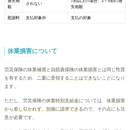
過失相
7割以上の場合、2～5割の過
されない
殺
失相殺
慰謝料
支払対象外
支払の対象
休業損害について
労災保険
の
休業補償
と
自賠責保険
の
休業損害
とは同じ性質
を有するため、
二重に受領することはできない
ことになり
ます。
ただし、労災保険の
休業特別支給金
については、
休業損害
から差し引かれず、別個に請求できる
ので、その点にも注
意が必要です。