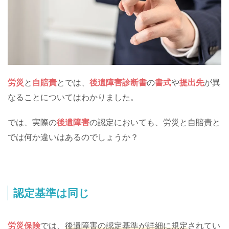
労災
と
自賠責
とでは、
後遺障害診断書
の
書式
や
提出先
が異
なることについてはわかりました。
では、実際の
後遺障害
の認定においても、労災と自賠責と
では何か違いはあるのでしょうか？
認定基準は同じ
労災保険
では、
後遺障害の認定基準が詳細に規定
されてい