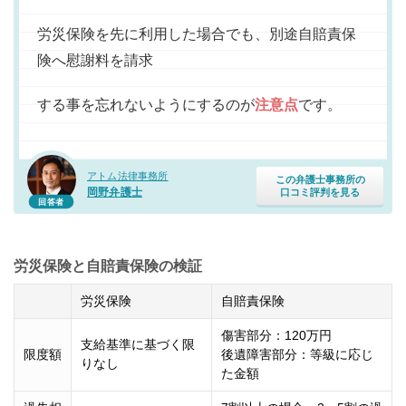
労災保険を先に利用した場合でも、別途自賠責保
険へ慰謝料を請求
する事を忘れないようにするのが
注意点
です。
アトム法律事務所
この弁護士事務所の
岡野弁護士
口コミ評判を見る
回答者
労災保険と自賠責保険の検証
労災保険
自賠責保険
傷害部分：120万円
支給基準に基づく限
限度額
後遺障害部分：等級に応じ
りなし
た金額