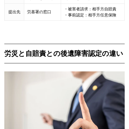
・被害者請求：相手方自賠責
提出先
労基署の窓口
・事前認定：相手方任意保険
労災と自賠責との後遺障害認定の違い