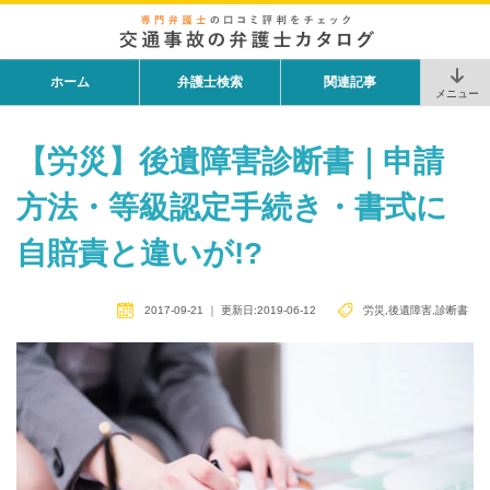
ホーム
弁護士検索
関連記事
メニュー
【労災】後遺障害診断書｜申請
方法・等級認定手続き・書式に
自賠責と違いが!?
2017-09-21
｜
更新日:2019-06-12
労災
,
後遺障害
,
診断書