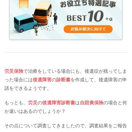
労災保険
で治療をしている場合にも、後遺症が残ってしま
った場合には
後遺障害
の
診断書
を作成して、後遺障害の申
請をできるようです。
もっとも、
労災
の
後遺障害診断書
は
自賠責保険
の場合と何
か違いはあるのでしょうか？
その点について調査してきましたので、調査結果をご報告