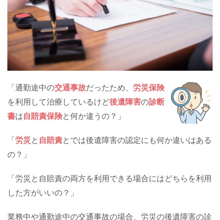
「通勤途中の
交通事故
だったため、
労災保険
を利用して治療しているけど
後遺障害
の
診断
書
は
自賠責保険
と何か違うの？」
「
労災
と
自賠責
とでは後遺障害の認定にも何か違いはある
の？」
「労災と自賠責の両方を利用できる場合にはどちらを利用
した方がいいの？」
業務中や通勤途中の交通事故の場合、労災の後遺障害の診