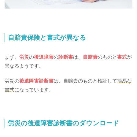
自賠責保険と書式が異なる
まず、
労災
の
後遺障害
の
診断書
は、
自賠責
のものと
書式
が
異なるようです。
労災の
後遺障害診断書
は、自賠責のものと検証して
簡易な
書式
になっています。
労災の後遺障害診断書のダウンロード