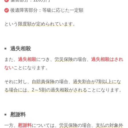
後遺障害部分：等級に応じた一定額
という
限度額が定められています
。
過失相殺
また、
過失相殺
につき、
労災保険
の場合、
過失相殺はされ
ない
ことになります。
それに対し、
自賠責保険
の場合、
過失割合が7割以上にな
る場合には、2～5割の過失相殺がされる
ことになります。
慰謝料
一方、
慰謝料
については、
労災保険
の場合、
支払の対象外