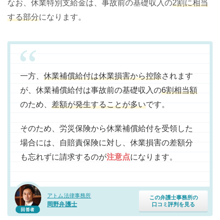
なお、休業特別支給金は、事故前の基礎収入の
2割に相当
する部分
になります。
一方、
休業補償給付は休業損害から控除
されます
が、休業補償給付は事故前の基礎収入の
6割相当額
のため、
差額が発生することが多い
です。
そのため、労災保険から休業補償給付を受領した
場合には、自賠責保険に対し、休業損害の差額分
も忘れずに請求するのが
注意点
になります。
アトム法律事務所
この弁護士事務所の
岡野弁護士
口コミ評判を見る
回答者