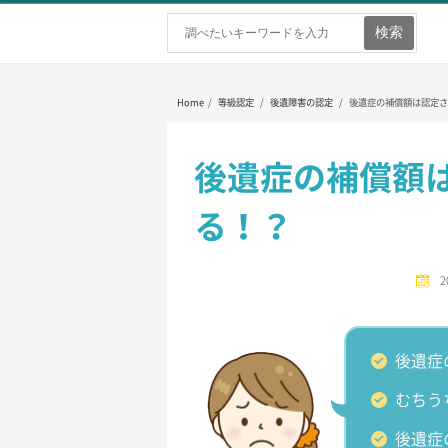
ホーム
弁護士を探す
弁護士費用
Home
/
等級認定
/
後遺障害の認定
/
後遺症の補償額は認定さ
後遺症の補償額
る！？
後遺症
むちう
後遺症