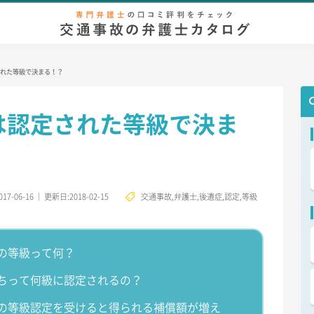
弁護士相談
無料相談
慰謝料/示談金
増額事例
後遺症
等
れた等級で決まる！？
は認定された等級で決ま
2017-06-16
｜
更新日:2018-02-15
交通事故
,
弁護士
,
後遺症
,
認定
,
等級
の等級って何？
ちって何級に認定されるの？
の等級認定を受けると得られる補償額が増え