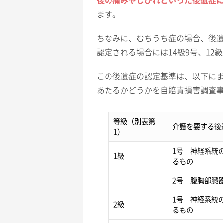
後の痛みやしびれといった後遺症
ます。
ちなみに、むちうち症の場合、後
認定される場合には14級9号、12
この後遺症の認定基準は、以下に
あたるかどうかを自賠責損害調査
等級（別表第
介護を要する後
1）
1号 神経系統
1級
るもの
2号 腹胸部臓
1号 神経系統
2級
るもの