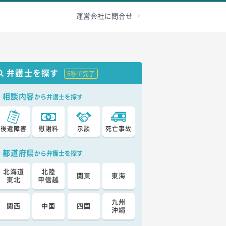
級認定
その他
加害者へ
お問合せ
運営会社に問合せ
弁護士を探す
5秒で完了
相談内容
から弁護士を探す
後遺障害
慰謝料
示談
死亡事故
都道府県
から弁護士を探す
北海道
北陸
関東
東海
東北
甲信越
九州
関西
中国
四国
沖縄