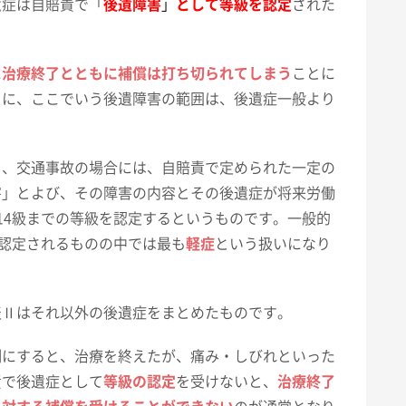
遺症は自賠責で「
後遺障害
」
として等級を認定
された
に
治療終了とともに補償は打ち切られてしまう
ことに
うに、ここでいう後遺障害の範囲は、後遺症一般より
と、交通事故の場合には、自賠責で定められた一定の
害」とよび、その障害の内容とその後遺症が将来労働
14級までの等級を認定するというものです。一般的
認定されるものの中では最も
軽症
という扱いになり
表Ⅱはそれ以外の後遺症をまとめたものです。
例にすると、治療を終えたが、痛み・しびれといった
責で後遺症として
等級の認定
を受けないと、
治療終了