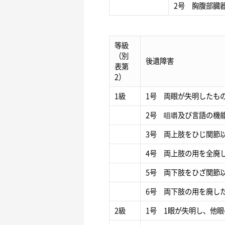
2号 胸腹部臓
等級
（別
後遺障害
表第
2）
1級
1号 両眼が失明したも
2号 咀嚼及び言語の機
3号 両上肢をひじ関節
4号 両上肢の用を全廃
5号 両下肢をひざ関節
6号 両下肢の用を廃し
2級
1号 1眼が失明し、他眼