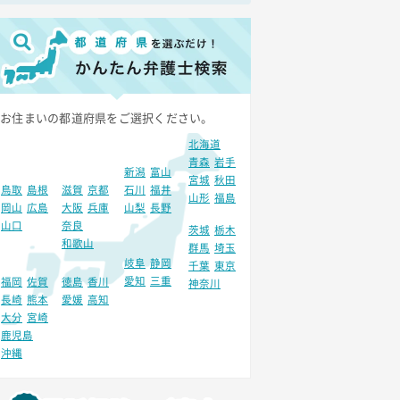
お住まいの都道府県をご選択ください。
北海道
青森
岩手
新潟
富山
宮城
秋田
鳥取
島根
滋賀
京都
石川
福井
山形
福島
岡山
広島
大阪
兵庫
山梨
長野
山口
奈良
茨城
栃木
和歌山
群馬
埼玉
岐阜
静岡
千葉
東京
愛知
三重
福岡
佐賀
徳島
香川
神奈川
長崎
熊本
愛媛
高知
大分
宮崎
鹿児島
沖縄