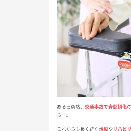
ある日突然、
交通事故
で
脊髄損傷
ら…。
これからも長く続く
治療
や
リハビ