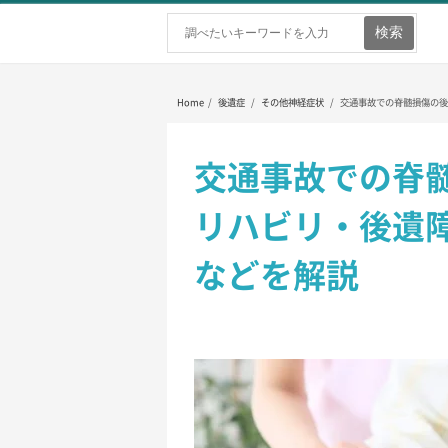
ホーム
弁護士を探す
弁護士費用
Home
/
後遺症
/
その他神経症状
/
交通事故での脊髄損傷の後
交通事故での脊
リハビリ・後遺
などを解説