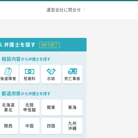
級認定
その他
加害者へ
お問合せ
運営会社に問合せ
弁護士を探す
5秒で完了
相談内容
から弁護士を探す
後遺障害
慰謝料
示談
死亡事故
都道府県
から弁護士を探す
北海道
北陸
関東
東海
東北
甲信越
九州
関西
中国
四国
沖縄