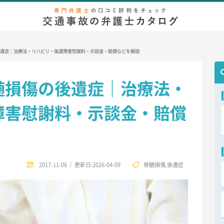
弁護士相談
無料相談
慰謝料/示談金
増額事例
後遺症
等
遺症｜治療法・リハビリ・後遺障害慰謝料・示談金・賠償などを解説
髄損傷の後遺症｜治療法・
障害慰謝料・示談金・賠償
2017-11-06
｜
更新日:2026-04-09
脊髄損傷
,
後遺症