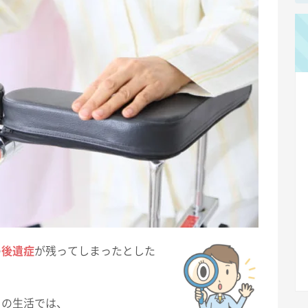
の
後遺症
が残ってしまったとした
リ
の生活では、