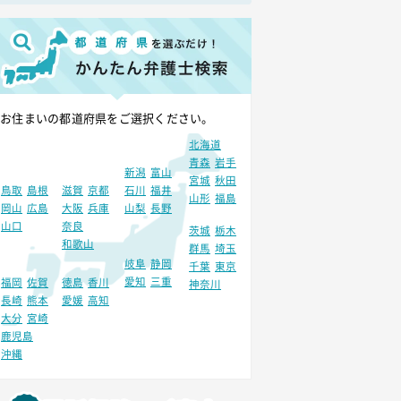
お住まいの都道府県をご選択ください。
北海道
青森
岩手
新潟
富山
宮城
秋田
鳥取
島根
滋賀
京都
石川
福井
山形
福島
岡山
広島
大阪
兵庫
山梨
長野
山口
奈良
茨城
栃木
和歌山
群馬
埼玉
岐阜
静岡
千葉
東京
愛知
三重
福岡
佐賀
徳島
香川
神奈川
長崎
熊本
愛媛
高知
大分
宮崎
鹿児島
沖縄