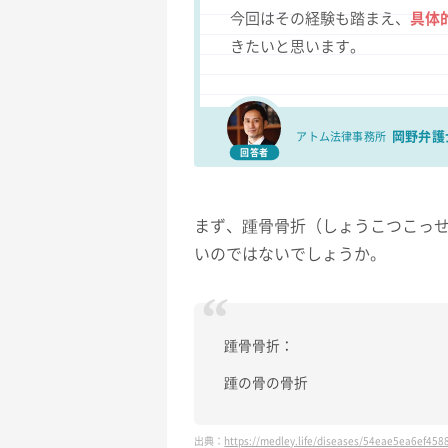
今回はその経験も踏まえ、
具体
きたいと思います。
岡野弁護
アトム法律事務所
回答者
まず、踵骨骨折（しょうこつこっ
いのではないでしょうか。
踵骨骨折：
踵の骨の骨折
出典：
https://medley.life/diseases/54eae5ea6ef45