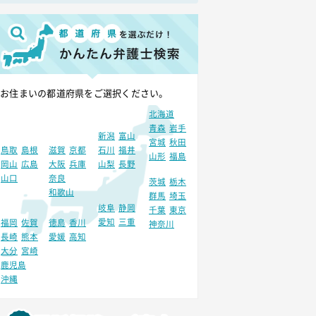
お住まいの都道府県をご選択ください。
北海道
青森
岩手
新潟
富山
宮城
秋田
鳥取
島根
滋賀
京都
石川
福井
山形
福島
岡山
広島
大阪
兵庫
山梨
長野
山口
奈良
茨城
栃木
和歌山
群馬
埼玉
岐阜
静岡
千葉
東京
愛知
三重
福岡
佐賀
徳島
香川
神奈川
長崎
熊本
愛媛
高知
大分
宮崎
鹿児島
沖縄