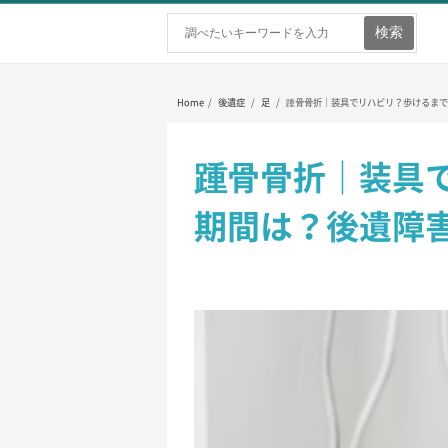
ホーム
弁護士を探す
弁護士費用
Home
/
後遺症
/
足
/
踵骨骨折｜装具でリハビリ？歩けるまで
踵骨骨折｜装具
期間は？後遺障