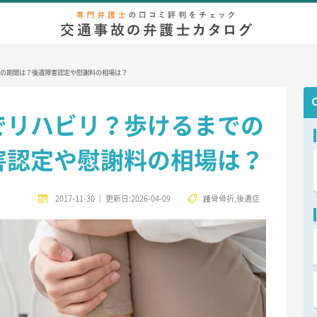
弁護士相談
無料相談
慰謝料/示談金
増額事例
後遺症
等
の期間は？後遺障害認定や慰謝料の相場は？
でリハビリ？歩けるまでの
害認定や慰謝料の相場は？
2017-11-30
｜
更新日:2026-04-09
踵骨骨折
,
後遺症