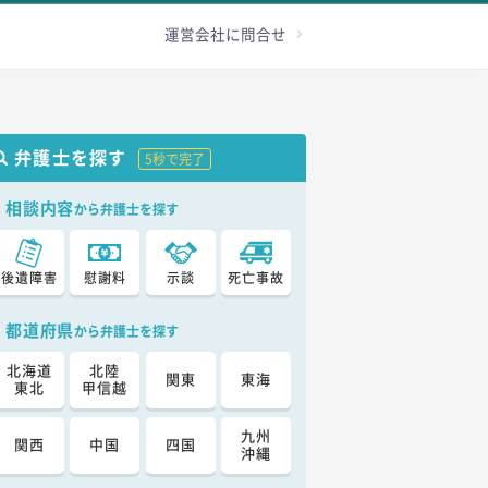
級認定
その他
加害者へ
お問合せ
運営会社に問合せ
弁護士を探す
5秒で完了
相談内容
から弁護士を探す
後遺障害
慰謝料
示談
死亡事故
都道府県
から弁護士を探す
北海道
北陸
関東
東海
東北
甲信越
九州
関西
中国
四国
沖縄