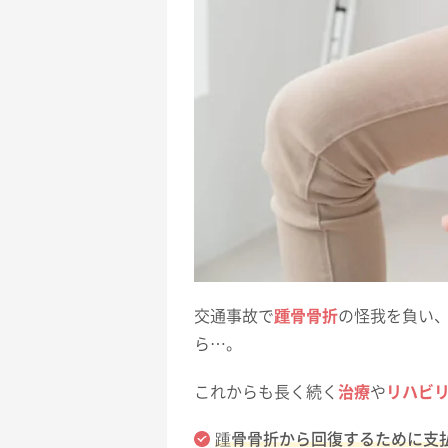
交通事故で
踵骨骨折
の怪我を負い
ら…。
これからも長く続く
治療
や
リハビ
踵骨骨折から回復するために支