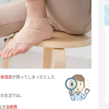
、
後遺症
が残ってしまったとした
リ
の生活では、
払う
治療費