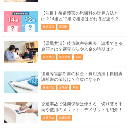
【注目】後遺障害の慰謝料の計算方法と
は？14級と12級で相場はどれほど違う？
後遺障害
慰謝料
【県民共済】後遺障害等級表｜請求できる
金額とは？審査方法や入金の時期は？
県民共済
後遺障害
等級
後遺障害診断書の料金・費用負担｜自賠責
診断書の値段は？自腹になる!?
後遺障害
診断書
料金
交通事故で健康保険は使える！切り替え手
続や使用のメリット・デメリットを紹介！
交通事故
健康保険