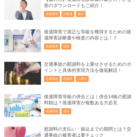
形のダウンロードもご紹介！
後遺障害
診断書
歯科
後遺障害で適正な等級を獲得するための後
遺障害診断書や検査の内容とは！？
後遺障害
検査
交通事故の慰謝料を上乗せさせるためのポ
イントと具体的実現方法を徹底解説！
交通事故
慰謝料
上乗せ
後遺障害等級の併合とは｜併合14級の慰謝
料額は？後遺障害が複数ある方必見
後遺障害
併合
慰謝料の支払い・振込までの期間とは？交
通事故の被害者は要チェック