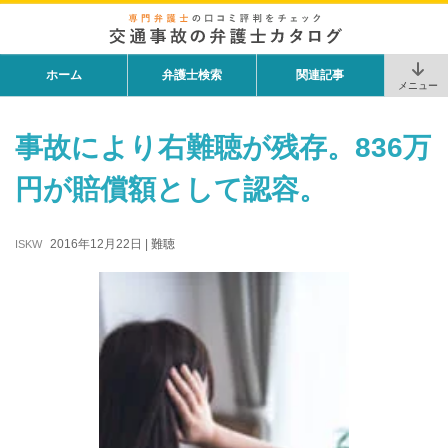
ホーム
弁護士検索
関連記事
メニュー
事故により右難聴が残存。836万
円が賠償額として認容。
2016年12月22日
|
難聴
ISKW