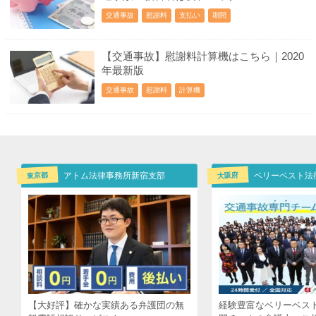
交通事故
慰謝料
支払い
期間
【交通事故】慰謝料計算機はこちら｜2020
年最新版
交通事故
慰謝料
計算機
東京都
大阪府
アトム法律事務所新宿支部
【大好評】確かな実績ある弁護団の無
経験豊富なベリーベス