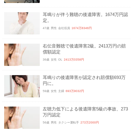
耳鳴りが伴う難聴の後遺障害。1674万円認
定。
47歳
男性
会社役員
1674万8346円
右伝音難聴で後遺障害2級。2413万円の賠
償額認定
36歳
女性
OL
2413万0358円
耳鳴りの後遺障害が認定され賠償額693万
円に。
59歳
女性
主婦
693万9032円
左聴力低下による後遺障害5級の事故、273
万円認定
56歳
男性
タクシー運転手
273万2000円