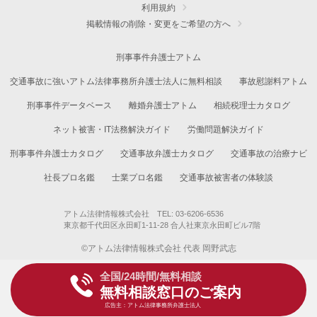
利用規約
掲載情報の削除・変更をご希望の方へ
刑事事件弁護士アトム
交通事故に強いアトム法律事務所弁護士法人に無料相談
事故慰謝料アトム
刑事事件データベース
離婚弁護士アトム
相続税理士カタログ
ネット被害・IT法務解決ガイド
労働問題解決ガイド
刑事事件弁護士カタログ
交通事故弁護士カタログ
交通事故の治療ナビ
社長プロ名鑑
士業プロ名鑑
交通事故被害者の体験談
アトム法律情報株式会社 TEL: 03-6206-6536
東京都千代田区永田町1-11-28 合人社東京永田町ビル7階
©アトム法律情報株式会社 代表 岡野武志
全国/24時間/無料相談
無料相談窓口のご案内
広告主：アトム法律事務所弁護士法人