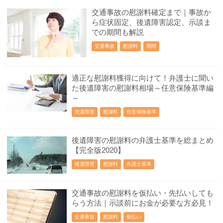
交通事故の慰謝料確定まで｜事故か
ら症状固定、後遺障害認定、示談ま
での期間も解説
交通事故
慰謝料
期間
適正な慰謝料獲得に向けて！弁護士に聞い
た後遺障害の慰謝料相場～任意保険基準編
～
後遺障害
慰謝料
任意保険基準
後遺障害の慰謝料の弁護士基準を総まとめ
【完全版2020】
後遺障害
慰謝料
弁護士基準
交通事故の慰謝料を仮払い・先払いしても
らう方法｜示談前にお金が必要な方必見！
交通事故
慰謝料
仮払い