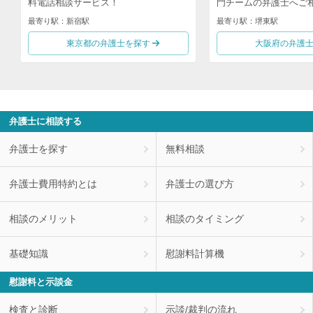
料電話相談サービス！
門チームの弁護士へご
最寄り駅：新宿駅
最寄り駅：堺東駅
東京都の弁護士を探す
大阪府の弁護
弁護士に相談する
弁護士を探す
無料相談
弁護士費用特約とは
弁護士の選び方
相談のメリット
相談のタイミング
基礎知識
慰謝料計算機
慰謝料と示談金
検査と診断
示談/裁判の流れ