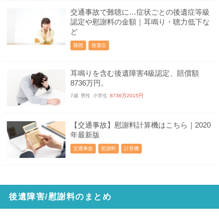
交通事故で難聴に…症状ごとの後遺症等級
認定や慰謝料の金額｜耳鳴り・聴力低下な
ど
難聴
後遺症
耳鳴りを含む後遺障害4級認定、賠償額
8736万円。
7歳
男性
小学生
8736万2015円
【交通事故】慰謝料計算機はこちら｜2020
年最新版
交通事故
慰謝料
計算機
後遺障害/慰謝料のまとめ