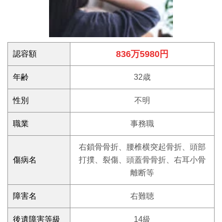
836万5980円
認容額
年齢
32歳
性別
不明
職業
事務職
右鎖骨骨折、腰椎横突起骨折、頭部
傷病名
打撲、裂傷、頭蓋骨骨折、右耳小骨
離断等
障害名
右難聴
後遺障害等級
14級