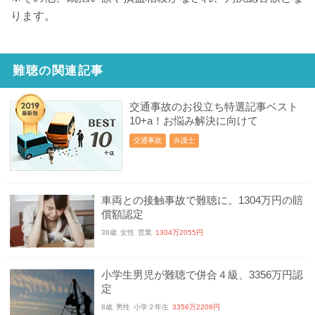
ります。
難聴の関連記事
交通事故のお役立ち特選記事ベスト
10+a！お悩み解決に向けて
交通事故
弁護士
車両との接触事故で難聴に。1304万円の賠
償額認定
39歳
女性
営業
1304万2055円
小学生男児が難聴で併合４級、3356万円認
定
8歳
男性
小学２年生
3356万2208円