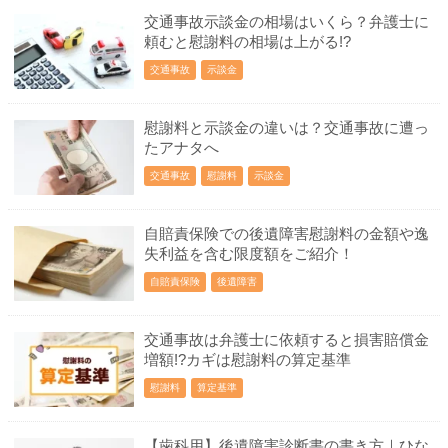
交通事故示談金の相場はいくら？弁護士に
頼むと慰謝料の相場は上がる!?
交通事故
示談金
慰謝料と示談金の違いは？交通事故に遭っ
たアナタへ
交通事故
慰謝料
示談金
自賠責保険での後遺障害慰謝料の金額や逸
失利益を含む限度額をご紹介！
自賠責保険
後遺障害
交通事故は弁護士に依頼すると損害賠償金
増額!?カギは慰謝料の算定基準
慰謝料
算定基準
【歯科用】後遺障害診断書の書き方｜ひな