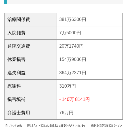
治療関係費
381万6300円
入院雑費
7万5000円
通院交通費
20万1740円
休業損害
154万9036円
逸失利益
364万2371円
慰謝料
310万円
損害填補
- 140万 8141円
弁護士費用
76万円
※その他、既払い額や損益相殺がなされ、判決認容額とな