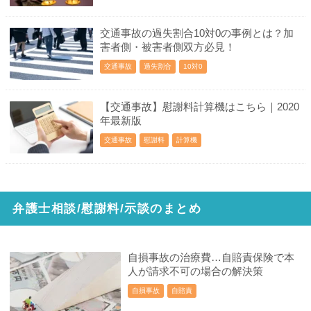
交通事故の過失割合10対0の事例とは？加
害者側・被害者側双方必見！
交通事故
過失割合
10対0
【交通事故】慰謝料計算機はこちら｜2020
年最新版
交通事故
慰謝料
計算機
弁護士相談/慰謝料/示談のまとめ
自損事故の治療費…自賠責保険で本
人が請求不可の場合の解決策
自損事故
自賠責