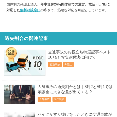
国体制の弁護士法人、
年中無休24時間体制での運営、電話・LINEに
対応した
無料相談窓口
の広さで、迅速な対応を可能としています。
過失割合の関連記事
交通事故のお役立ち特選記事ベスト
10+a！お悩み解決に向けて
交通事故
弁護士
人身事故の過失割合とは｜8対2と9対1では
示談金に大きな差が出てくる!?
人身事故
過失割合
バイクがすり抜けをしたときに交通事故が