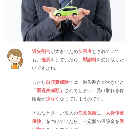
過失割合
が大きいため
加害者
とされていて
も、
怪我
をしていたら、
慰謝料
を受け取りた
いですよね。
しかし
自賠責保険
では、過失割合が大きいと
「重過失減額」
されてしまい、受け取れる保
険金が
少なく
なってしまうのです。
そんなとき、ご加入の
任意保険
に
「人身傷害
保険」
をつけていたら、一定額の保険金を
受