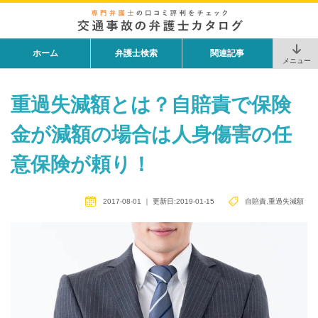
ホーム
弁護士検索
関連記事
メニュー
重過失減額とは？自賠責で保険
金が減額の場合は人身傷害の任
意保険が頼り！
2017-08-01
｜
更新日:2019-01-15
自賠責
,
重過失減額