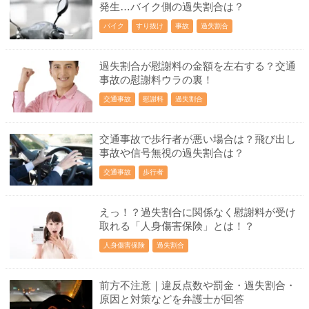
発生…バイク側の過失割合は？
バイク
すり抜け
事故
過失割合
過失割合が慰謝料の金額を左右する？交通
事故の慰謝料ウラの裏！
交通事故
慰謝料
過失割合
交通事故で歩行者が悪い場合は？飛び出し
事故や信号無視の過失割合は？
交通事故
歩行者
えっ！？過失割合に関係なく慰謝料が受け
取れる「人身傷害保険」とは！？
人身傷害保険
過失割合
前方不注意｜違反点数や罰金・過失割合・
原因と対策などを弁護士が回答