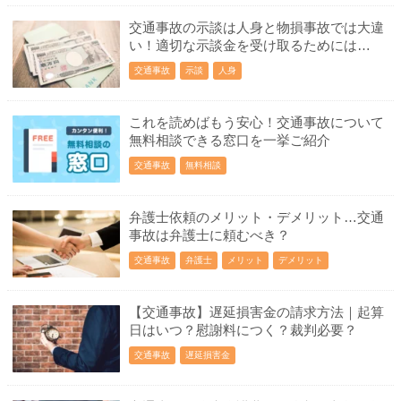
交通事故の示談は人身と物損事故では大違
い！適切な示談金を受け取るためには…
交通事故
示談
人身
これを読めばもう安心！交通事故について
無料相談できる窓口を一挙ご紹介
交通事故
無料相談
弁護士依頼のメリット・デメリット…交通
事故は弁護士に頼むべき？
交通事故
弁護士
メリット
デメリット
【交通事故】遅延損害金の請求方法｜起算
日はいつ？慰謝料につく？裁判必要？
交通事故
遅延損害金