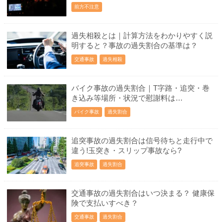
前方不注意
過失相殺とは｜計算方法をわかりやすく説
明すると？事故の過失割合の基準は？
交通事故
過失相殺
バイク事故の過失割合｜T字路・追突・巻
き込み等場所・状況で慰謝料は…
バイク事故
過失割合
追突事故の過失割合は信号待ちと走行中で
違う!玉突き・スリップ事故なら?
追突事故
過失割合
交通事故の過失割合はいつ決まる？ 健康保
険で支払いすべき？
交通事故
過失割合