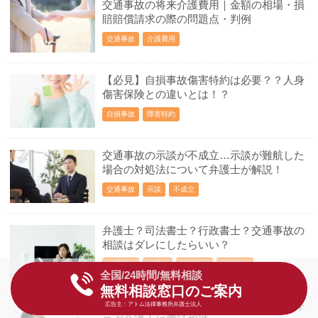
交通事故の将来介護費用｜金額の相場・損
賠賠償請求の際の問題点・判例
交通事故
介護費用
【必見】自損事故傷害特約は必要？？人身
傷害保険との違いとは！？
自損事故
障害特約
交通事故の示談が不成立…示談が難航した
場合の対処法について弁護士が解説！
交通事故
示談
不成立
弁護士？司法書士？行政書士？交通事故の
相談はダレにしたらいい？
交通事故
弁護士
司法書士
行政書士
全国/24時間/無料相談
無料相談窓口のご案内
電話で相談したいアナタへ…交通事故を今
広告主：アトム法律事務所弁護士法人