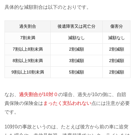
具体的な減額割合は以下のとおりです。
過失割合
後遺障害又は死亡分
傷害分
7割未満
減額なし
減額なし
7割以上8割未満
2割減額
2割減額
8割以上9割未満
3割減額
2割減額
9割以上10割未満
5割減額
2割減額
なお、
過失割合が
10
対０
の場合、過失が10の側に、自賠
責保険の保険金は
まったく支払われない
点には注意が必要
です。
10対0の事故というのは、たとえば後方から前の車に追突