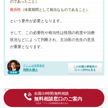
のであったこと）
相当性
（休業期間として相当なものであること）
という要件が必要となります。
そして、この必要性や相当性は怪我の程度や治療
状況などによって判断され、主治医の先生の意見
が重要となります。
アトム法律事務所
この弁護士事務所の
岡野弁護士
口コミ評判を見る
回答者
実務上は、保険会社が主治医に休業が必要な期間について
全国/24時間/無料相談
質問する
医療照会
というものをしたうえで、休業損害の打
無料相談窓口のご案内
ち切りを判断することが多いそうです。
広告主：アトム法律事務所弁護士法人