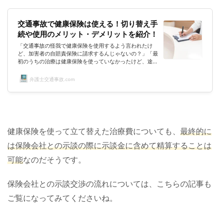
交通事故で健康保険は使える！切り替え手
続や使用のメリット・デメリットを紹介！
「交通事故の怪我で健康保険を使用するよう言われたけ
ど、加害者の自賠責保険に請求するんじゃないの？」「最
初のうちの治療は健康保険を使っていなかったけど、途中
で切り替えってできるの？」「結局、交通事故で健康保険
を使用するメリットって？」「交通事故で被害者が健康保
弁護士交通事故.com
険を使わない方がいいようなデメリットがある場合はない
の？」交通事故の怪我の治療費は、色々な保険が使われる
場合があり、病院や保険会社から色々なことを言われて混
乱されてはいないでしょうか？怪我の賠償をしっかりして
ほしいだけなのに、知識がなかっ...
健康保険を使って立て替えた治療費についても、
最終的に
は保険会社との示談の際に示談金に含めて精算することは
可能
なのだそうです。
保険会社との示談交渉の流れについては、こちらの記事も
ご覧になってみてくださいね。