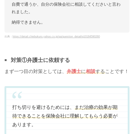
自費で通うか、自分の保険会社に相談してくださいと言わ
れました。
納得できません。
出典：
https://detail.chiebukuro.yahoo.co.jp/qa/question_detail/q10184590260
対策①弁護士に依頼する
まず一つ目の対策としては、
弁護士
に
相談
する
ことです！
打ち切りを避けるためには、
まだ治療の効果が期
待できることを保険会社に理解してもらう必要
が
あります。