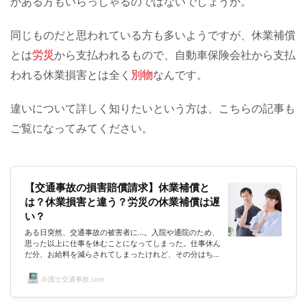
がある方もいらっしゃるのではないでしょうか。
同じものだと思われている方も多いようですが、休業補償
とは
労災
から支払われるもので、自動車保険会社から支払
われる休業損害とは全く
別物
なんです。
違いについて詳しく知りたいという方は、こちらの記事も
ご覧になってみてください。
【交通事故の損害賠償請求】休業補償と
は？休業損害と違う？労災の休業補償は遅
い？
ある日突然、交通事故の被害者に…。入院や通院のため、
思った以上に仕事を休むことになってしまった。仕事休ん
だ分、お給料を減らされてしまったけれど、その分はちゃ
んと補償されるの！？事故による怪我で辛いところに、お
金の心配という精神的な辛さも加わるなんて…考えたくも
弁護士交通事故.com
ありません。そんなときのために、休業損害や休業補償と
いう補償制度があることは皆様もご存じではないでしょう