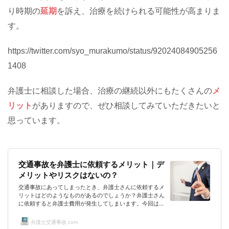
り時期の
延期
を訴え、治療を続けられる可能性が高まりま
す。
https://twitter.com/syo_murakumo/status/92024084905256
1408
弁護士に相談した場合、治療の継続以外にもたくさんの
メ
リット
がありますので、ぜひ相談してみていただきたいと
思っています。
交通事故を弁護士に依頼するメリット｜デ
メリットやリスクはないの？
交通事故にあってしまったとき、弁護士さんに依頼するメ
リットはどのようなものがあるのでしょうか？弁護士さん
に依頼すると弁護士費用が発生してしまいます。今回は、
どのような場合に弁護士さんに依頼したらよいのかまとめ
てみました。交通事故を弁護士に依頼するメリット。慰謝
弁護士交通事故.com
料等が増額しなければ報酬0円のワケは!?交通事故を弁護