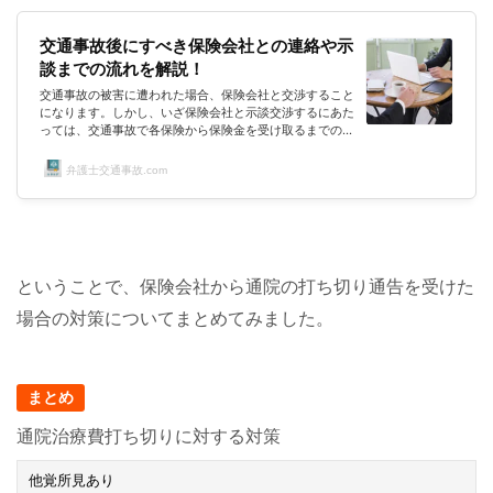
交通事故後にすべき保険会社との連絡や示
談までの流れを解説！
交通事故の被害に遭われた場合、保険会社と交渉すること
になります。しかし、いざ保険会社と示談交渉するにあた
っては、交通事故で各保険から保険金を受け取るまでの流
れは？保険会社との示談交渉で注意すべきポイントは？な
ど、わからないことばかりのはずです。そこで今回このペ
弁護士交通事故.com
ージでは、交通事故における保険会社とのやり取りの流れ
について、お悩みの皆さまと一緒に見ていきたいと思いま
す。なお、専門的な解説は、テレビや雑誌でお馴染みの岡
野武志弁護士にお願いしています。回答者アトム法律事務
所岡野弁護士この弁護士事務所...
ということで、保険会社から通院の打ち切り通告を受けた
場合の対策についてまとめてみました。
まとめ
通院治療費打ち切りに対する対策
他覚所見あり