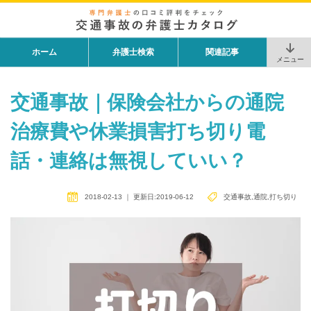
ホーム
弁護士検索
関連記事
メニュー
交通事故｜保険会社からの通院
治療費や休業損害打ち切り電
話・連絡は無視していい？
2018-02-13
｜
更新日:2019-06-12
交通事故
,
通院
,
打ち切り