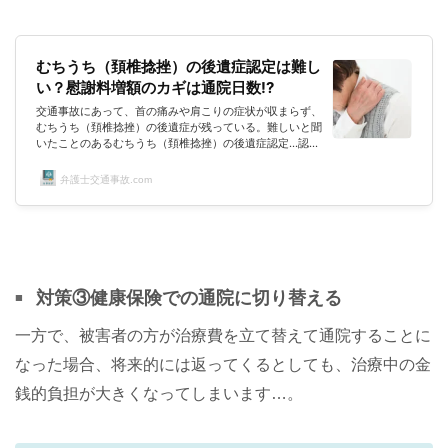
むちうち（頚椎捻挫）の後遺症認定は難し
い？慰謝料増額のカギは通院日数!?
交通事故にあって、首の痛みや肩こりの症状が収まらず、
むちうち（頚椎捻挫）の後遺症が残っている。難しいと聞
いたことのあるむちうち（頚椎捻挫）の後遺症認定…認定
されるポイントは！？14級との認定は受けたものの、保
険会社から提示された慰謝料では少なすぎない？？頭痛や
弁護士交通事故.com
吐き気が治まらず、仕事にも復帰できるかわからない…そ
れなのにこれしか慰謝料もらえないの？？幸い命に別状は
なかったものの、このような悩みをお持ちの方も多くいら
っしゃるのではないかと思います。ここでは、交通事故に
よるむちうち（頚椎捻挫）の後遺症...
対策③健康保険での通院に切り替える
一方で、被害者の方が治療費を立て替えて通院することに
なった場合、将来的には返ってくるとしても、治療中の金
銭的負担が大きくなってしまいます…。