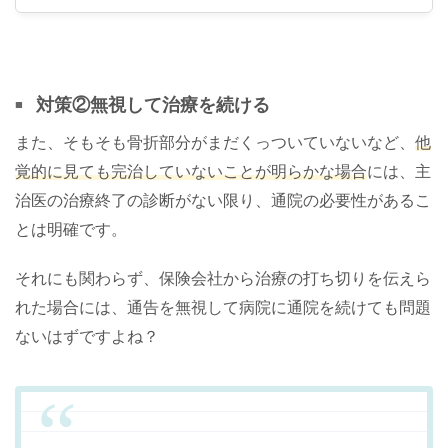
士に依頼するメリットとして一番大きなものは何ですか？
慰謝料・示談金が大幅に増額するということに尽きます
ね。弁護士に依頼して増額しない事はほぼないでしょう。
お金が増えるというのは本当に分か...
対策②無視して治療を続ける
また、そもそも骨折部分がまだくっついていないなど、
他
覚的に見ても完治していないことが明らかな場合
には、主
治医の治療終了の診断がない限り、通院の必要性があるこ
とは明確です。
それにも関わらず、保険会社から治療の打ち切りを伝えら
れた場合には、通告を無視して病院に通院を続けても問題
ないはずですよね？