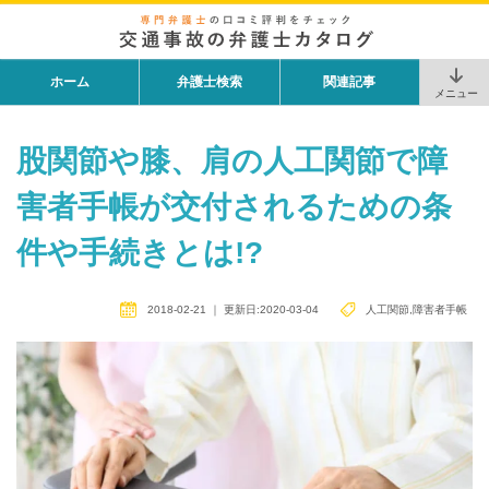
ホーム
弁護士検索
関連記事
メニュー
股関節や膝、肩の人工関節で障
害者手帳が交付されるための条
件や手続きとは!?
2018-02-21
｜
更新日:2020-03-04
人工関節
,
障害者手帳