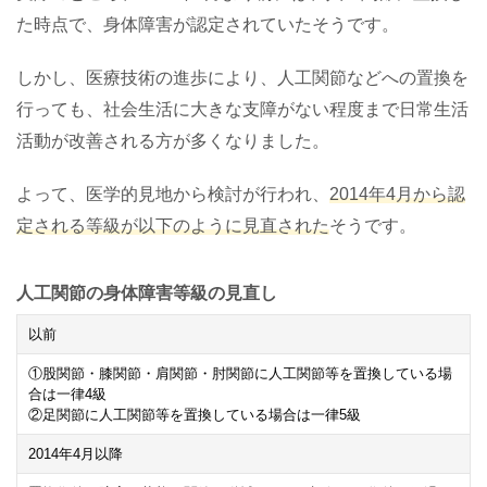
た時点で、身体障害が認定されていたそうです。
しかし、医療技術の進歩により、人工関節などへの置換を
行っても、社会生活に大きな支障がない程度まで日常生活
活動が改善される方が多くなりました。
よって、医学的見地から検討が行われ、
2014年4月から認
定される等級が以下のように見直された
そうです。
人工関節の身体障害等級の見直し
以前
①股関節・膝関節・肩関節・肘関節に人工関節等を置換している場
合は一律
4
級
②足関節に人工関節等を置換している場合は一律
5
級
2014
年
4
月以降