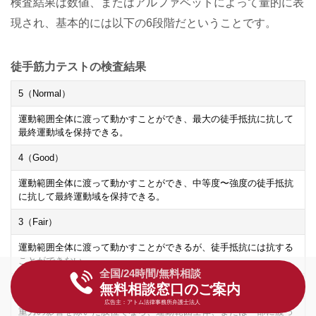
検査結果は数値、またはアルファベットによって量的に表
現され、基本的には以下の6段階だということです。
徒手筋力テストの検査結果
5
（Normal）
運動範囲全体に渡って動かすことができ、最大の徒手抵抗に抗して
最終運動域を保持できる。
4
（Good）
運動範囲全体に渡って動かすことができ、中等度〜強度の徒手抵抗
に抗して最終運動域を保持できる。
3
（Fair）
運動範囲全体に渡って動かすことができるが、徒手抵抗には抗する
ことができない。
全国/24時間/無料相談
2
（Poor）
無料相談窓口のご案内
広告主：アトム法律事務所弁護士法人
重力の影響を除いた肢位でなら、運動範囲全体、または一部に渡っ