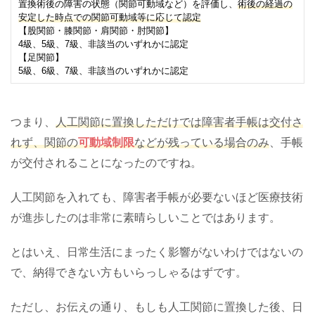
置換術後の障害の状態（関節可動域など）を評価し、
術後の経過の
安定した時点での関節可動域等に応じて認定
【股関節・膝関節・肩関節・肘関節】
4
級、
5
級、
7
級、非該当のいずれかに認定
【足関節】
5
級、
6
級、
7
級、非該当のいずれかに認定
つまり、
人工関節に置換しただけでは障害者手帳は交付さ
れず、関節の
可動域制限
などが残っている場合のみ
、手帳
が交付されることになったのですね。
人工関節を入れても、障害者手帳が必要ないほど医療技術
が進歩したのは非常に素晴らしいことではあります。
とはいえ、日常生活にまったく影響がないわけではないの
で、納得できない方もいらっしゃるはずです。
ただし、お伝えの通り、もしも人工関節に置換した後、日