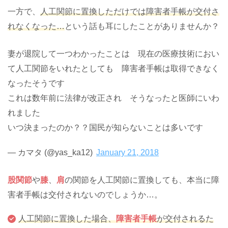
一方で、
人工関節に置換しただけでは障害者手帳が交付さ
れなくなった…
という話も耳にしたことがありませんか？
妻が退院して一つわかったことは 現在の医療技術におい
て人工関節をいれたとしても 障害者手帳は取得できなく
なったそうです
これは数年前に法律が改正され そうなったと医師にいわ
れました
いつ決まったのか？？国民が知らないことは多いです
— カマタ (@yas_ka12)
January 21, 2018
股関節
や
膝
、
肩
の関節を人工関節に置換しても、本当に障
害者手帳は交付されないのでしょうか…。
人工関節に置換した場合、
障害者手帳
が交付されるた