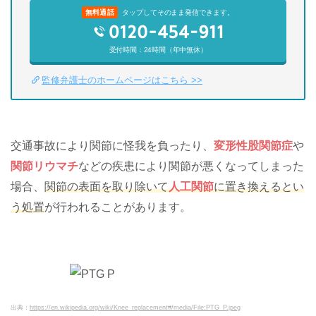
無料通話
タップしてそのまま発信できます。
受付時間：24時間（年中無休）
監修弁護士のホームページはこちら >>
交通事故により関節に怪我を負ったり、
変形性股関節症
や
関節リウマチ
などの疾患により関節が悪くなってしまった
場合、
関節の表面を取り除いて
人工関節
に置き換えるとい
う処置
が行われることがあります。
出典：
https://en.wikipedia.org/wiki/Knee_replacement#/media/File:PTG_P.jpeg