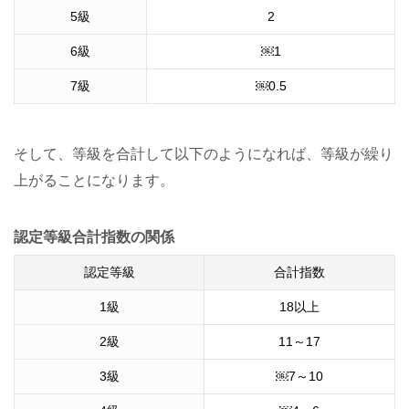
5
級
2
6
級
￼
1
7
級
￼
0.5
そして、等級を合計して以下のようになれば、等級が繰り
上がることになります。
認定等級合計指数の関係
認定等級
合計指数
1
級
18
以上
2
級
11
～
17
3
級
￼
7
～
10