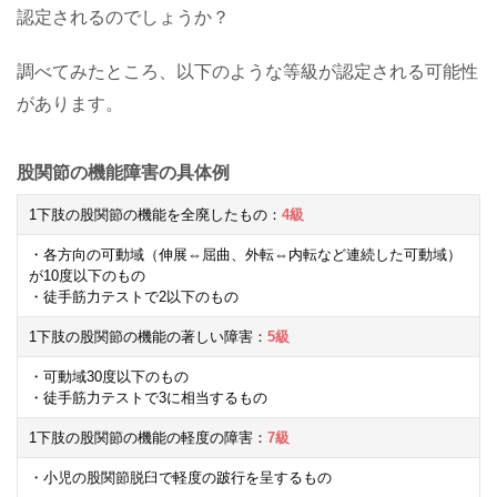
認定されるのでしょうか？
調べてみたところ、以下のような等級が認定される可能性
があります。
股関節の機能障害の具体例
1
下肢の股関節の機能を全廃したもの：
4
級
・各方向の可動域（伸展⇔屈曲、外転⇔内転など連続した可動域）
が
10
度以下のもの
・徒手筋力テストで
2
以下のもの
1
下肢の股関節の機能の著しい障害：
5
級
・可動域
30
度以下のもの
・徒手筋力テストで
3
に相当するもの
1
下肢の股関節の機能の軽度の障害：
7
級
・小児の股関節脱臼で軽度の跛行を呈するもの