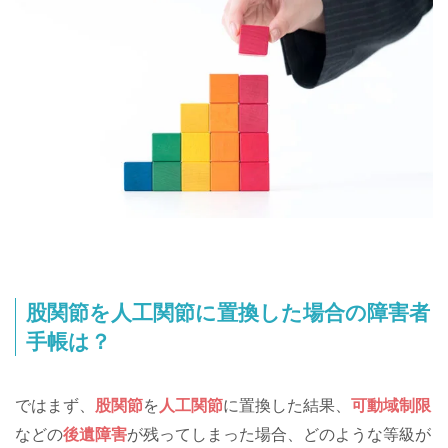
股関節を人工関節に置換した場合の障害者
手帳は？
ではまず、
股関節
を
人工関節
に置換した結果、
可動域制限
などの
後遺障害
が残ってしまった場合、どのような等級が