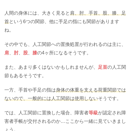
人間の身体には、大きく見ると
肩、肘、手首、股、膝、足
首
という6つの関節、他に手足の指にも関節があります
ね。
その中でも、人工関節への置換処置が行われるのは主に、
肩
、
肘
、
股
、
膝
の4ヶ所になるそうです。
また、あまり多くはないかもしれませんが、
足首
の人工関
節もあるそうです。
一方、手首や手足の指は
身体の体重を支える荷重関節では
ないので、一般的には人工関節は使用しない
そうです。
では、人工関節に置換した場合、障害者
等級
が認定され障
害者手帳が交付されるのか…ここから一緒に見ていきまし
ょう。