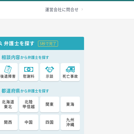
級認定
その他
加害者へ
お問合せ
運営会社に問合せ
弁護士を探す
5秒で完了
相談内容
から弁護士を探す
後遺障害
慰謝料
示談
死亡事故
都道府県
から弁護士を探す
北海道
北陸
関東
東海
東北
甲信越
九州
関西
中国
四国
沖縄