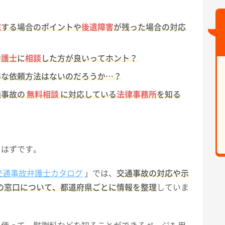
、
院
する場合のポイントや
後遺障害
が残った場合の対応
弁護士
に
相談
した方が良いってホント？
得な依頼方法はないのだろうか…？
通事故の
無料相談
に対応している
法律事務所
を知る
るはずです。
交通事故弁護士カタログ
」では、
交通事故の対応や示
の窓口について、都道府県ごとに情報を整理
していま