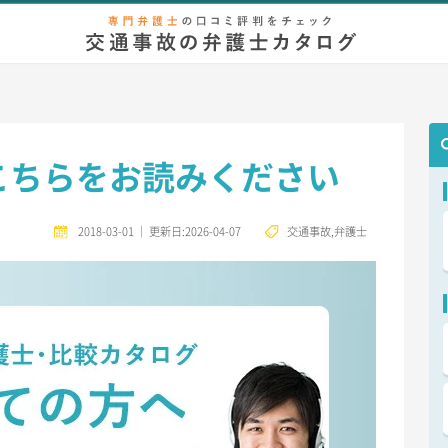
弁護士相談
無料相談
慰謝料/示談金
増額事例
後遺症
等
こちらをお読みください
2018-03-01
｜
更新日:2026-04-07
交通事故
,
弁護士