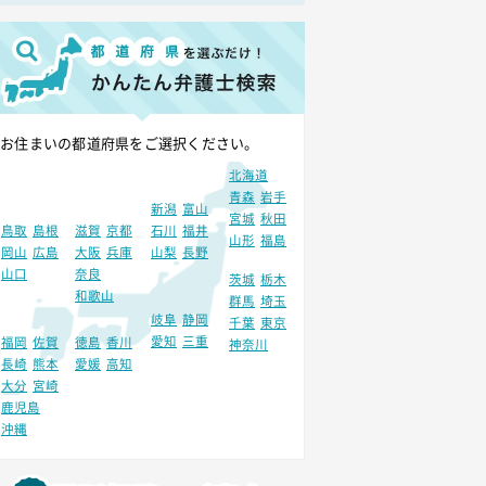
お住まいの都道府県をご選択ください。
北海道
青森
岩手
新潟
富山
宮城
秋田
鳥取
島根
滋賀
京都
石川
福井
山形
福島
岡山
広島
大阪
兵庫
山梨
長野
山口
奈良
茨城
栃木
和歌山
群馬
埼玉
岐阜
静岡
千葉
東京
愛知
三重
福岡
佐賀
徳島
香川
神奈川
長崎
熊本
愛媛
高知
大分
宮崎
鹿児島
沖縄