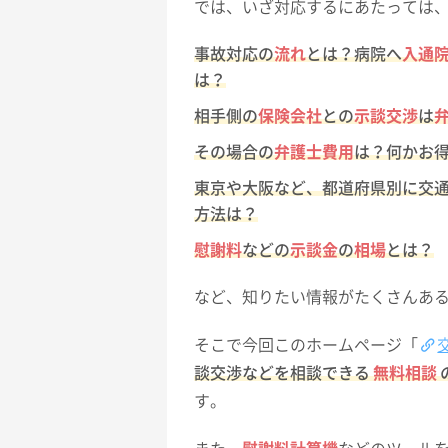
では、いざ対応するにあたっては
事故対応の
流れ
とは？病院へ
入通
は？
相手側の
保険会社
との
示談交渉
は
その場合の
弁護士費用
は？何かお
東京や大阪など、都道府県別に交
方法は？
慰謝料
などの
示談金
の
相場
とは？
など、知りたい情報がたくさんあ
そこで今回このホームページ「
談交渉などを相談できる
無料相談
す。