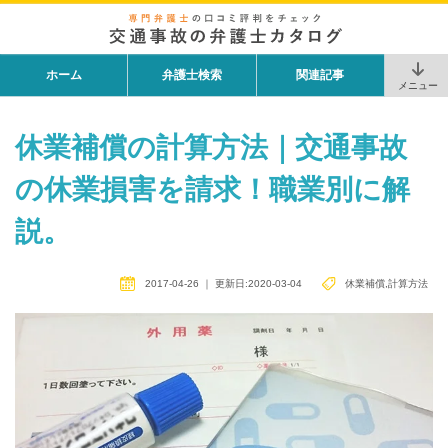
ホーム
弁護士検索
関連記事
メニュー
休業補償の計算方法｜交通事故
の休業損害を請求！職業別に解
説。
2017-04-26
｜
更新日:2020-03-04
休業補償
,
計算方法