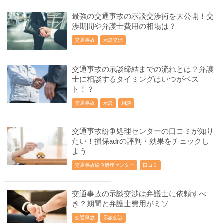
最強の交通事故の示談交渉術を大公開！交
渉期間や弁護士費用の相場は？
交通事故
示談交渉
交通事故の示談締結までの流れとは？弁護
士に相談するタイミングはいつがベス
ト！？
交通事故
示談
相談
交通事故紛争処理センターの口コミが知り
たい！損保adrの評判・効果をチェックし
よう
交通事故紛争処理センター
口コミ
交通事故の示談交渉は弁護士に依頼すべ
き？期間と弁護士費用がミソ
交通事故
示談交渉