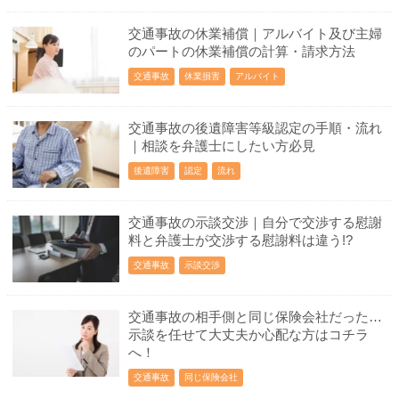
交通事故の休業補償｜アルバイト及び主婦
のパートの休業補償の計算・請求方法
交通事故
休業損害
アルバイト
交通事故の後遺障害等級認定の手順・流れ
｜相談を弁護士にしたい方必見
後遺障害
認定
流れ
交通事故の示談交渉｜自分で交渉する慰謝
料と弁護士が交渉する慰謝料は違う!?
交通事故
示談交渉
交通事故の相手側と同じ保険会社だった…
示談を任せて大丈夫か心配な方はコチラ
へ！
交通事故
同じ保険会社