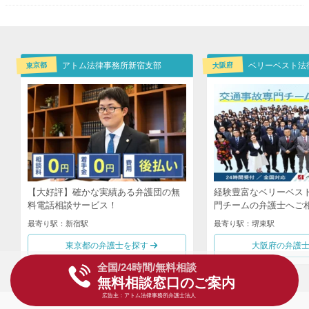
東京都
大阪府
アトム法律事務所新宿支部
【大好評】確かな実績ある弁護団の無
経験豊富なベリーベス
料電話相談サービス！
門チームの弁護士へご
最寄り駅：新宿駅
最寄り駅：堺東駅
東京都の弁護士を探す
大阪府の弁護
全国/24時間/無料相談
無料相談窓口のご案内
広告主：アトム法律事務所弁護士法人