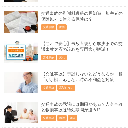
交通事故の慰謝料獲得の豆知識｜加害者の
保険以外に使える保険は？
交通事故
保険
【これで安心】事故直後から解決までの交
通事故対応の流れを専門家が解説！
交通事故
流れ
【交通事故】示談しないとどうなるか｜相
手が示談に応じない時の不利益と対策
交通事故
示談しない
交通事故の示談には期限がある？人身事故
と物損事故は時効期間が違う!?
交通事故
示談
期限