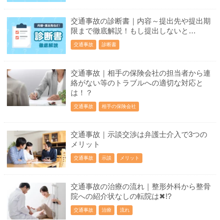
交通事故の診断書｜内容～提出先や提出期
限まで徹底解説！もし提出しないと…
交通事故
診断書
交通事故｜相手の保険会社の担当者から連
絡がない等のトラブルへの適切な対応と
は！？
交通事故
相手の保険会社
交通事故｜示談交渉は弁護士介入で3つの
メリット
交通事故
示談
メリット
交通事故の治療の流れ｜整形外科から整骨
院への紹介状なしの転院は✖!?
交通事故
治療
流れ