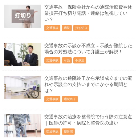
交通事故｜保険会社からの通院治療費や休
業損害打ち切り電話・連絡は無視してい
い？
交通事故
通院
打ち切り
交通事故の示談が不成立…示談が難航した
場合の対処法について弁護士が解説！
交通事故
示談
不成立
交通事故の通院終了から示談成立までの流
れや示談金の支払いまでにかかる期間と
は？
交通事故
通院終了
交通事故の治療を整骨院で行う際の注意点
｜医師の許可・病院と整骨院の違い
交通事故
整骨院