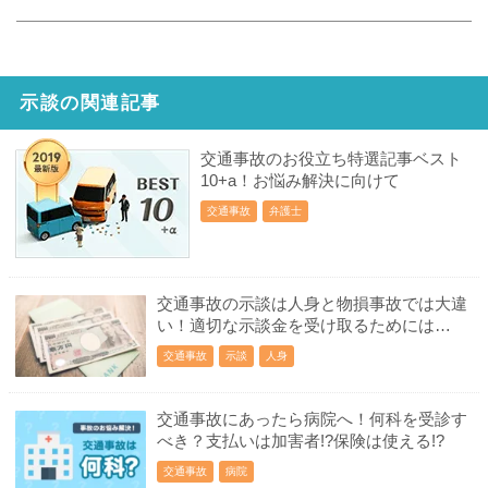
示談の関連記事
交通事故のお役立ち特選記事ベスト
10+a！お悩み解決に向けて
交通事故
弁護士
交通事故の示談は人身と物損事故では大違
い！適切な示談金を受け取るためには…
交通事故
示談
人身
交通事故にあったら病院へ！何科を受診す
べき？支払いは加害者!?保険は使える!?
交通事故
病院