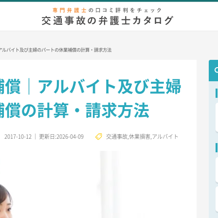
弁護士相談
無料相談
慰謝料/示談金
増額事例
後遺症
等
アルバイト及び主婦のパートの休業補償の計算・請求方法
補償｜アルバイト及び主婦
補償の計算・請求方法
2017-10-12
｜
更新日:2026-04-09
交通事故
,
休業損害
,
アルバイト