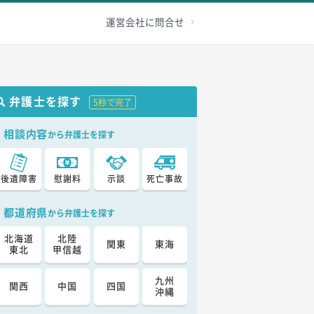
級認定
その他
加害者へ
お問合せ
運営会社に問合せ
弁護士を探す
5秒で完了
相談内容
から弁護士を探す
後遺障害
慰謝料
示談
死亡事故
都道府県
から弁護士を探す
北海道
北陸
関東
東海
東北
甲信越
九州
関西
中国
四国
沖縄