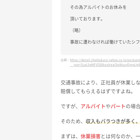
その為アルバイトのお休みを
頂いております。
（略）
事故に遭わなければ働けていたシ
出典：
https://detail.chiebukuro.yahoo.co.jp/qa/qu
__ysp=5LqL5pWFIOS8kealreaQjeWusyDjgqLjg
交通事故により、正社員が休業し
賠償してもらえるはずですよね。
ですが、
アルバイト
や
パート
の場
そのため、
収入もバラつきが多く
まずは、
休業損害
とは何なのか、