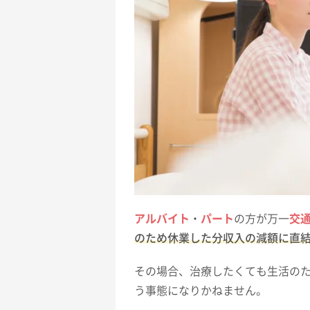
アルバイト
・
パート
の方が万一
交
のため休業した分収入の減額に直
その場合、治療したくても生活の
う事態になりかねません。