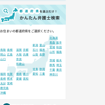
お住まいの都道府県をご選択ください。
北海道
青森
岩手
新潟
富山
宮城
秋田
鳥取
島根
滋賀
京都
石川
福井
山形
福島
岡山
広島
大阪
兵庫
山梨
長野
山口
奈良
茨城
栃木
和歌山
群馬
埼玉
岐阜
静岡
千葉
東京
愛知
三重
福岡
佐賀
徳島
香川
神奈川
長崎
熊本
愛媛
高知
大分
宮崎
鹿児島
沖縄