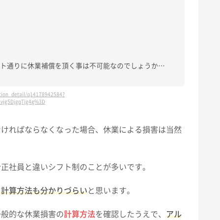
フト通りに休業補償を頂く事は不可能なのでしょうか…
estion_detail/q14178942584?
6vjg5DjgqTjg4g%3D
なければならなくなった場合、休業による損害は当然
合正社員と違いシフト制のことが多いです。
、計算方法も分かりづらい
と思います。
一般的な休業損害の
計算方法
を確認したうえで、
アル