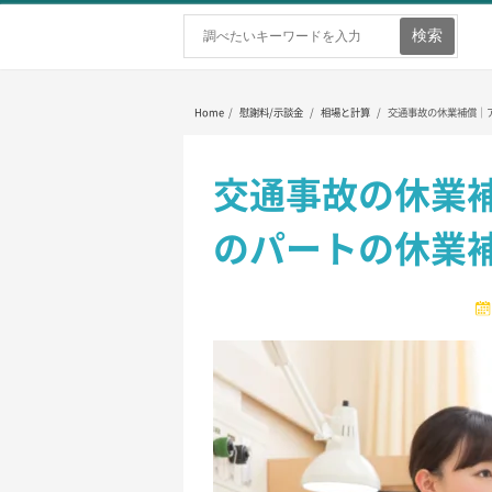
ホーム
弁護士を探す
弁護士費用
Home
/
慰謝料/示談金
/
相場と計算
/
交通事故の休業補償｜
交通事故の休業
のパートの休業